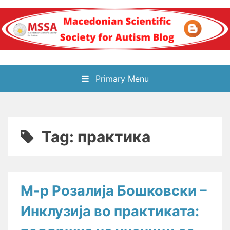
Skip
to
content
Блог на
Primary Menu
Македонското научно
здружение за
Tag:
практика
аутизам
М-р Розалија Бошковски –
Инклузија во практиката: