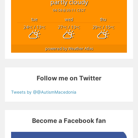
partly cloudy
04:58
20:11 CEST
tue
wed
thu
24
/ 13
27
/ 13
29
/ 15
°C
°C
°C
°C
°C
°C
powered by
Weather Atlas
Follow me on Twitter
Tweets by @@AutismMacedonia
Become a Facebook fan