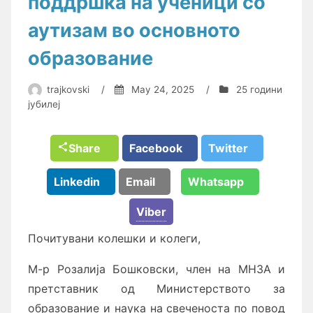
поддршка на ученици со
аутизам во основното
образование
trajkovski
/
May 24, 2025
/
25 години
јубилеј
Share
Facebook
Twitter
Linkedin
Email
Whatsapp
Viber
Почитувани колешки и колеги,
M-p Розалија Бошковски, член на МНЗА и
претставник од Министерството за
образование и наука на свеченоста по повод