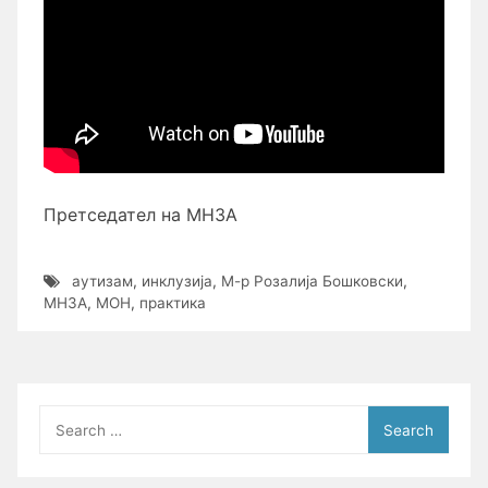
Претседател на МНЗА
аутизам
,
инклузија
,
М-р Розалија Бошковски
,
МНЗА
,
МОН
,
практика
Search
for: