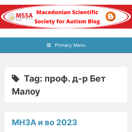
Skip
to
content
Блог на
Primary Menu
Македонското научно
здружение за
Tag:
проф. д-р Бет
аутизам
Малоу
МНЗА и во 2023