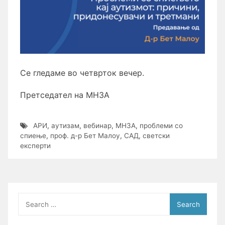
Се гледаме во четврток вечер.
Претседател на МНЗА
АРИ
,
аутизам
,
вебинар
,
МНЗА
,
проблеми со
спиење
,
проф. д-р Бет Малоу
,
САД
,
светски
експерти
Search
for: