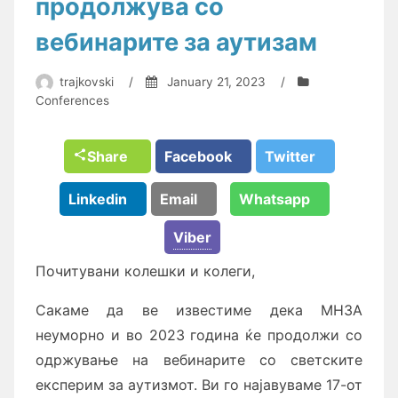
продолжува со
вебинарите за аутизам
trajkovski
/
January 21, 2023
/
Conferences
Share
Facebook
Twitter
Linkedin
Email
Whatsapp
Viber
Почитувани колешки и колеги,
Сакаме да ве известиме дека МНЗА
неуморно и во 2023 година ќе продолжи со
одржување на вебинарите со светските
експерим за аутизмот. Ви го најавуваме 17-от