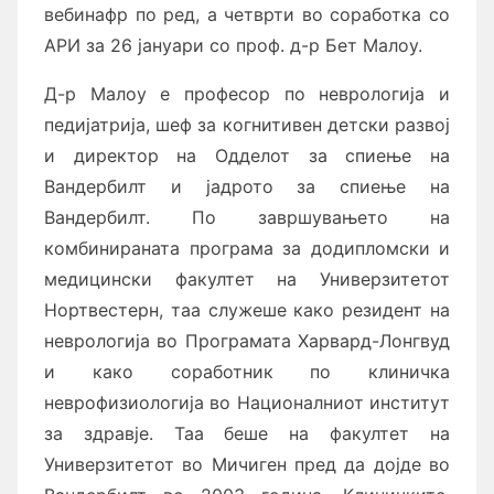
вебинафр по ред, а четврти во соработка со
АРИ за 26 јануари со проф. д-р Бет Малоу.
Д-р Малоу е професор по неврологија и
педијатрија, шеф за когнитивен детски развој
и директор на Одделот за спиење на
Вандербилт и јадрото за спиење на
Вандербилт. По завршувањето на
комбинираната програма за додипломски и
медицински факултет на Универзитетот
Нортвестерн, таа служеше како резидент на
неврологија во Програмата Харвард-Лонгвуд
и како соработник по клиничка
неврофизиологија во Националниот институт
за здравје. Таа беше на факултет на
Универзитетот во Мичиген пред да дојде во