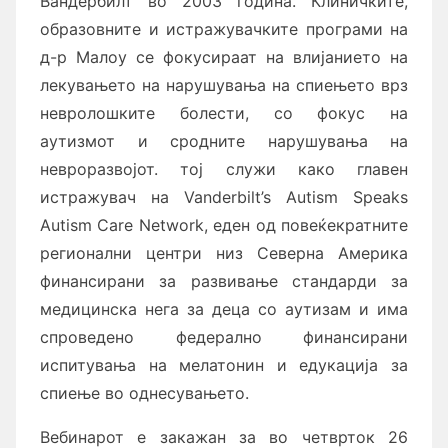
Вандербилт во 2003 година. Клиничките,
образовните и истражувачките програми на
д-р Малоу се фокусираат на влијанието на
лекувањето на нарушувања на спиењето врз
невролошките болести, со фокус на
аутизмот и сродните нарушувања на
невроразвојот. тој служи како главен
истражувач на Vanderbilt’s Autism Speaks
Autism Care Network, еден од повеќекратните
регионални центри низ Северна Америка
финансирани за развивање стандарди за
медицинска нега за деца со аутизам и има
спроведено федерално финансирани
испитувања на мелатонин и едукација за
спиење во однесувањето.
Вебинарот е закажан за во четврток 26