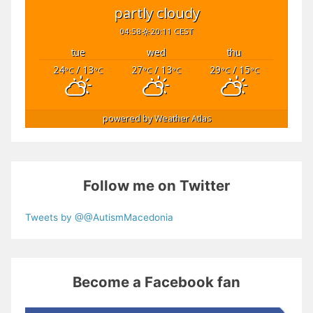
partly cloudy
04:58
20:11 CEST
tue
wed
thu
24
/ 13
27
/ 13
29
/ 15
°C
°C
°C
°C
°C
°C
powered by
Weather Atlas
Follow me on Twitter
Tweets by @@AutismMacedonia
Become a Facebook fan