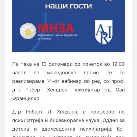
Па така на 10 октомври со почеток во 19:00
часот по македонско време ќе го
реализираме 14-от вебинар по ред со проф.
д-р Роберт Хендрен, психијатар од Сан
Франциско.
Д-р Роберт Л. Хендрен, е професор по
психијатрија и бихевиорална наука; Оддел за
детска и адолесцентна психијатрија; Ко-