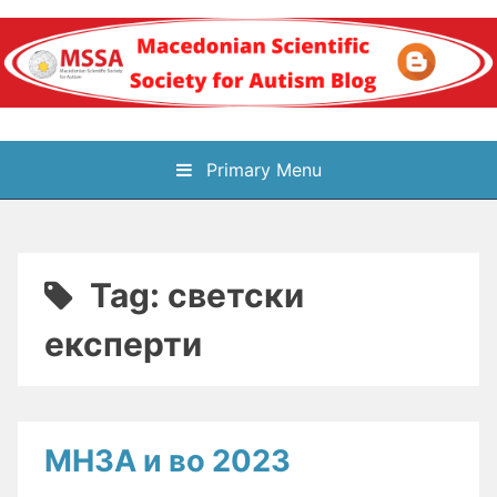
Skip
to
content
Блог на
Primary Menu
Македонското научно
здружение за
Tag:
светски
аутизам
експерти
МНЗА и во 2023