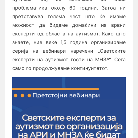
проблематика околу 60 години. Затоа ни
претставува голема чест што ќе имаме
можност да бидеме домаќини на врвни
експерти од областа на аутизмот. Како што
знаете, ние веќе 1,5 година организираме
серија на вебинари наречени „Светските
експерти на аутизмот гости на МНЗА“. Сега
само го продолжуваме континуитетот.