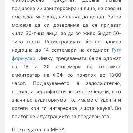
пријавено 72 заинтересирани лица, но свесни
сме дека многу од нив нема да дојдат. Затоа
можеме да си дозволиме да се пријават
уште 30-тина лица, за да во живо бидат 50-
тина гости. Регистрацијата ќе се одвива
најдоцна до 14 септември на следниот
Гугл
формулар
. Инаку, предавањата ќе се одржат
на 19 и 20 септември во големиот
амфитеатар на ФЗФ со почеток во 13:00
часот. Пријавувањето е задолжително,
превод и сертификати не се обезбедени, што
значи во аудиториумот ќе имаме студенти и
колеги кои ги интересира „чиста наука“. Во
прилог се илустрациите за предавањата.
Претседател на МНЗА