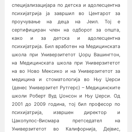
специјализацијара по детска и адолесцентна
психијатрија ја завршил во Центарот за
проучување на деца на Јеил. Тој е
сертифициран член на одборот за општа,
како и за детска и адолесцентна
психијатрија. Бил вработен на Медицинската
школа при Универзитетот Џорџ Вашингтон,
на Медицинската школа при Универзитетот
на во Ново Мексико и на Универзитетот за
медицина и стоматологија во Њу Џерси
(денес Универзитет Рутгерс) – Медицинските
школи Роберт Вуд Џонсон и Њу Џерси. Од
2001 до 2009 година, тој бил професор по
психијатрија, извршен директор и
Цакопулос-Висмара претседател на
Универзитетот во Калифорнија, Дејвис,