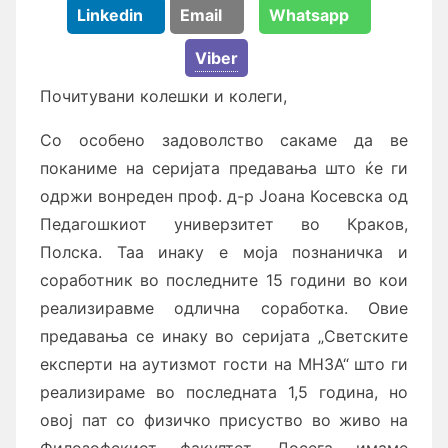
Linkedin
Email
Whatsapp
Viber
Почитувани колешки и колеги,
Со особено задоволство сакаме да ве
поканиме на серијата предавања што ќе ги
одржи вонреден проф. д-р Јоана Косевска од
Педагошкиот универзитет во Краков,
Полска. Таа инаку е моја познаничка и
соработник во последните 15 години во кои
реализиравме одлична соработка. Овие
предавања се инаку во серијата „Светските
експерти на аутизмот гости на МНЗА“ што ги
реализираме во последната 1,5 година, но
овој пат со физичко присуство во живо на
Филозофскиот факултет. Досега имаме