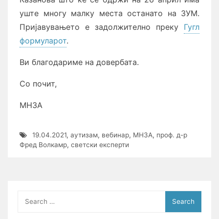
уште многу малку места останато на ЗУМ.
Пријавувањето е задолжително преку
Гугл
формуларот
.
Ви благодариме на довербата.
Со почит,
МНЗА
19.04.2021
,
аутизам
,
вебинар
,
МНЗА
,
проф. д-р
Фред Волкамр
,
светски експерти
Search
for: