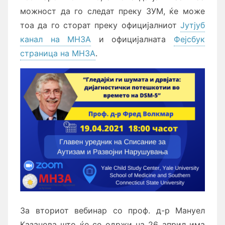
можност да го следат преку ЗУМ, ќе може
тоа да го сторат преку официјалниот
Јутјуб
канал на МНЗА
и официјалната
Фејсбук
страница на МНЗА
.
За вториот вебинар со проф. д-р Мануел
Казанова што ќе се одржи на 26 април има