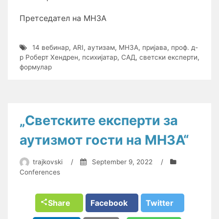
Претседател на МНЗА
14 вебинар
,
ARI
,
аутизам
,
МНЗА
,
пријава
,
проф. д-
р Роберт Хендрен
,
психијатар
,
САД
,
светски експерти
,
формулар
„Светските експерти за
аутизмот гости на МНЗА“
trajkovski
/
September 9, 2022
/
Conferences
Share
Facebook
Twitter