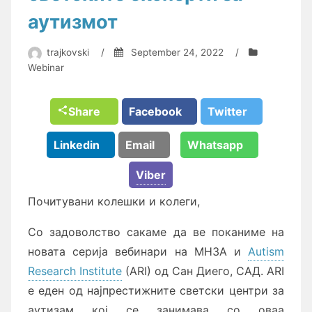
аутизмот
trajkovski
/
September 24, 2022
/
Webinar
Share
Facebook
Twitter
Linkedin
Email
Whatsapp
Viber
Почитувани колешки и колеги,
Со задоволство сакаме да ве поканиме на
новата серија вебинари на МНЗА и
Autism
Research Institute
(ARI) од Сан Диего, САД. ARI
е еден од најпрестижните светски центри за
аутизам кој се занимава со оваа