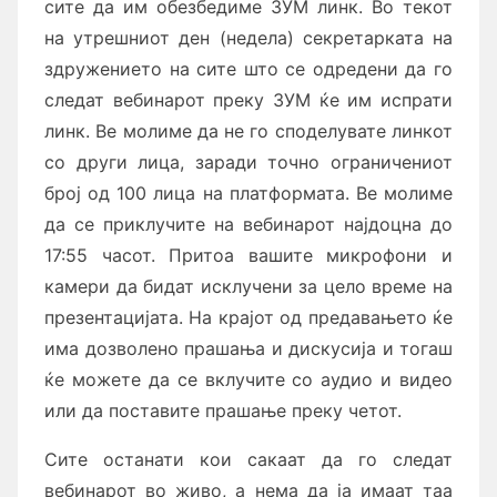
сите да им обезбедиме ЗУМ линк. Во текот
на утрешниот ден (недела) секретарката на
здружението на сите што се одредени да го
следат вебинарот преку ЗУМ ќе им испрати
линк. Ве молиме да не го споделувате линкот
со други лица, заради точно ограничениот
број од 100 лица на платформата. Ве молиме
да се приклучите на вебинарот најдоцна до
17:55 часот. Притоа вашите микрофони и
камери да бидат исклучени за цело време на
презентацијата. На крајот од предавањето ќе
има дозволено прашања и дискусија и тогаш
ќе можете да се вклучите со аудио и видео
или да поставите прашање преку четот.
Сите останати кои сакаат да го следат
вебинарот во живо, а нема да ја имаат таа