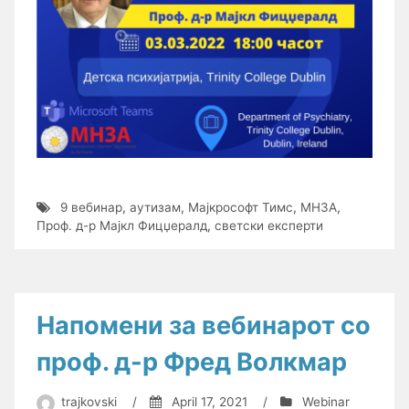
9 вебинар
,
аутизам
,
Мајкрософт Тимс
,
МНЗА
,
Проф. д-р Мајкл Фицџералд
,
светски експерти
Напомени за вебинарот со
проф. д-р Фред Волкмар
trajkovski
/
April 17, 2021
/
Webinar