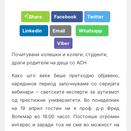
Share
Facebook
Twitter
Linkedin
Email
Whatsapp
Viber
Почитувани колешки и колеги, студенти,
драги родители на деца со АСН
Како што веќе беше претходно објавено,
наредниов период започнуваме со серијата
вебинари – светските експерти за аутизмот
од престижни универзитети. Во понеделник
на 19 април гостин ни е проф. д-р Фред
Волкмар во 18:00 часот. Постоеше огромен
интерес и заради тоа не сме во можност на