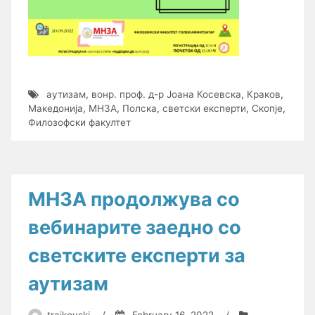
аутизам
,
вонр. проф. д-р Јоана Косевска
,
Краков
,
Македонија
,
МНЗА
,
Полска
,
светски експерти
,
Скопје
,
Филозофски факултет
МНЗА продолжува со
вебинарите заедно со
светските експерти за
аутизам
trajkovski
/
February 16, 2022
/