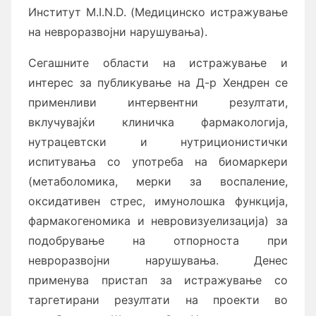
Институт M.I.N.D. (Медицинско истражување
на невроразвојни нарушувања).
Сегашните области на истражување и
интерес за публикување на Д-р Хендрен се
применливи интервентни резултати,
вклучувајќи клиничка фармакологија,
нутрацевтски и нутриционистички
испитувања со употреба на биомаркери
(метаболомика, мерки за воспаление,
оксидативен стрес, имунолошка функција,
фармакогеномика и невровизуелизација) за
подобрување на отпорноста при
невроразвојни нарушувања. Денес
применува пристап за истражување со
таргетирани резултати на проекти во