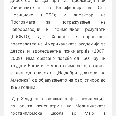
директор на Центарот за дислексија при
Универзитетот на Калифорнија во Сан
Франциско (UCSF); и директор на
Програмата за истражување на
невроразвојни и применливи резултати
(PRONTO). Д-р Хендрен е поранешен
претседател на Американската академија за
детска и адолесцентна психијатрија (2007-
2009). Има објавено повеќе од 150 научни
труда и 5 книги. Неговото име секоја година
е дел од списокот „Најдобри доктори во
Америка“, од објавувањето на овој список во
1996 година.
Д-р Хендрен ја завршил својата резиденција
по општа психијатрија на Медицинската
постдипломска школа во Мајо, а