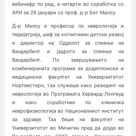
вебинафр по ред, а четврти во соработка со
АРИ за 26 јануари со проф. д-р Бет Малоу.
Д-р Малоу е професор по неврологија и
педијатрија, шеф за когнитивен детски развој
и директор на Одделот за спиење на
Вандербилт и јадрото за спиење на
Вандербилт. По завршувањето на
комбинираната програма за додипломски и
медицински факултет на Универзитетот
Нортвестерн, таа служеше како резидент на
неврологија во Програмата Харвард-Лонгвуд
и како соработник по клиничка
неврофизиологија во Националниот институт
за здравје. Таа беше на факултет на
Универзитетот во Мичиген пред да дојде во