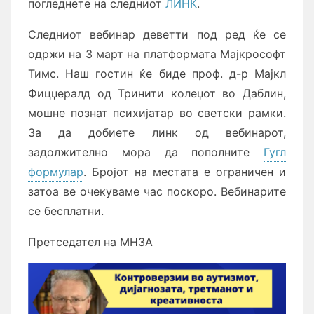
погледнете на следниот
ЛИНК
.
Следниот вебинар деветти под ред ќе се
одржи на 3 март на платформата Мајкрософт
Тимс. Наш гостин ќе биде проф. д-р Мајкл
Фицџералд од Тринити колеџот во Даблин,
мошне познат психијатар во светски рамки.
За да добиете линк од вебинарот,
задолжително мора да пополните
Гугл
формулар
. Бројот на местата е ограничен и
затоа ве очекуваме час поскоро. Вебинарите
се бесплатни.
Претседател на МНЗА