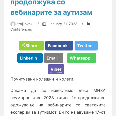
продолжува со
вебинарите за аутизам
trajkovski
/
January 21, 2023
/
Conferences
Share
Facebook
Twitter
Linkedin
Email
Whatsapp
Viber
Почитувани колешки и колеги,
Сакаме да ве известиме дека МНЗА
неуморно и во 2023 година ќе продолжи со
одржување на вебинарите со светските
експерим за аутизмот. Ви го најавуваме 17-от