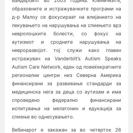
Вандербилт во 2003 година. Клиничките,
образовните и истражувачките програми на
д-р Малоу се фокусираат на влијанието на
лекувањето на нарушувања на спиењето врз
невролошките болести, со фокус на
аутизмот и сродните нарушувања на
невроразвојот. тој служи како главен
истражувач на Vanderbilt’s Autism Speaks
Autism Care Network, еден од повеќекратните
регионални центри низ Северна Америка
финансирани за развивање стандарди за
медицинска нега за деца со аутизам и има
спроведено федерално финансирани
испитувања на мелатонин и едукација за
спиење во однесувањето.
Вебинарот е закажан за во четврток 26