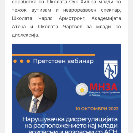
соработка со Школата Оук Хил за млади со
тежок аутизам и невроразвоен спектар,
Школата Чарлс Армстронг, Академијата
Атена и Школата Чартвел за млади со
дислексија.