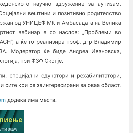
кедонското научно здружение за аутизам.
„Социјални вештини и позитивно родителство
одржан од УНИЦЕФ МК и Амбасадата на Велика
вртиот вебинар е со наслов: „Проблеми во
 АСН“, а ќе го реализира проф. д-р Владимир
НЗА. Модератор ќе биде Андреа Ивановска,
логија, при ФЗФ Скопје.
и, специјални едукатори и рехабилитатори,
и сите кои се заинтересирани за оваа област.
oom
додека има места.