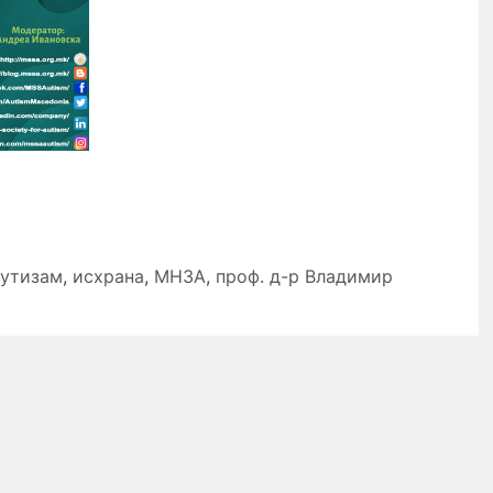
аутизам
,
исхрана
,
МНЗА
,
проф. д-р Владимир