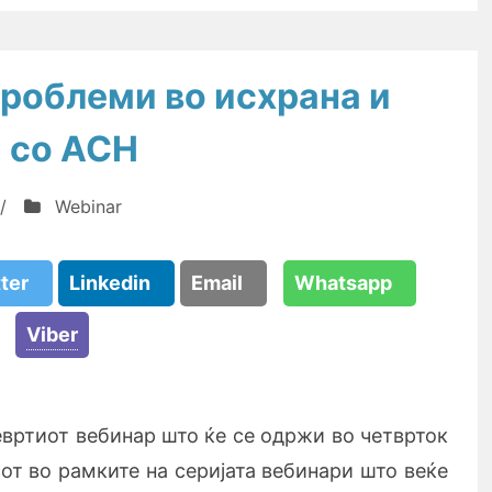
Проблеми во исхрана и
а со АСН
/
Webinar
tter
Linkedin
Email
Whatsapp
Viber
евртиот вебинар што ќе се одржи во четврток
сот
во рамките на серијата вебинари што веќе