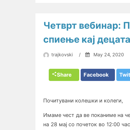
Четврт вебинар: 
спиење кај децат
trajkovski
/
May 24, 2020
Share
Facebook
Twi
Почитувани колешки и колеги,
Имаме чест да ве поканиме на ч
на 28 мај со почеток во 12:00 ча