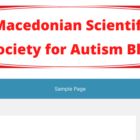
кото научно здруж
Sample Page