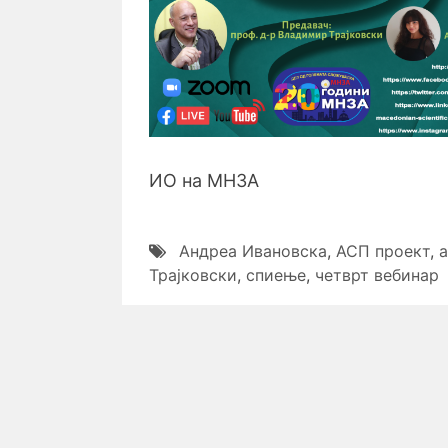
ИО на МНЗА
Андреа Ивановска
,
АСП проект
,
Трајковски
,
спиење
,
четврт вебинар