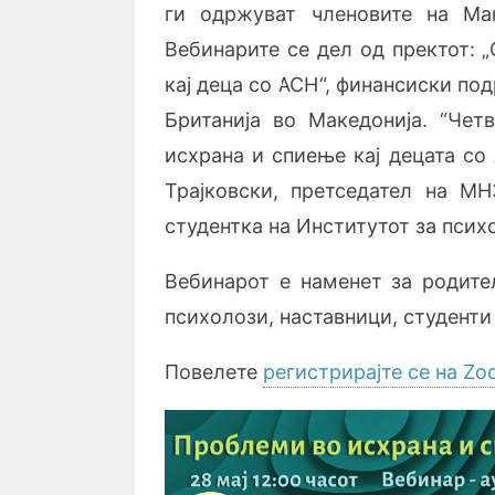
ги одржуват членовите на Ма
Вебинарите се дел од пректот: 
кај деца со АСН“, финансиски п
Британија во Македонија. “Чет
исхрана и спиење кај децата со
Трајковски, претседател на М
студентка на Институтот за психо
Вебинарот е наменет за родител
психолози, наставници, студенти 
Повелете
регистрирајте се на Z