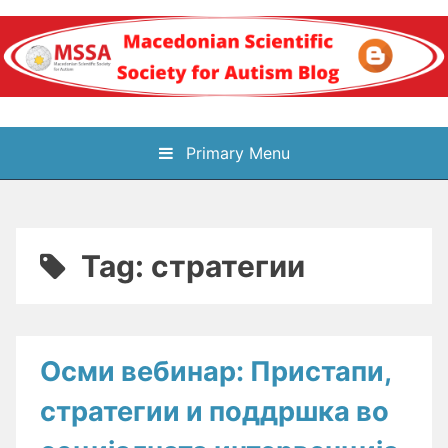
Skip
to
content
Блог на
Primary Menu
Македонското научно
здружение за
Tag:
стратегии
аутизам
Осми вебинар: Пристапи,
стратегии и поддршка во