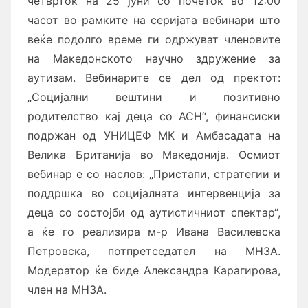
четврток на 25 јуни со почеток во 12:00
часот
во рамките на серијата вебинари што
веќе подолго време ги одржуват членовите
на Македонското научно здружение за
аутизам. Вебинарите се дел од пректот:
„Социјални вештини и позитивно
родителство кај деца со АСН“, финансиски
подржан од УНИЦЕФ МК и Амбасадата на
Велика Британија во Македонија. Осмиот
вебинар е со наслов: „Пристапи, стратегии и
поддршка во социјалната интервенција за
деца со состојби од аутистичниот спектар“,
а ќе го реализира м-р Ивана Василевска
Петровска, потпретседател на МНЗА.
Модератор ќе биде Александра Карагирова,
член на МНЗА.