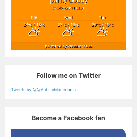
04:58
20:11 CEST
tue
wed
thu
24
/ 13
27
/ 13
29
/ 15
°C
°C
°C
°C
°C
°C
powered by
Weather Atlas
Follow me on Twitter
Tweets by @@AutismMacedonia
Become a Facebook fan