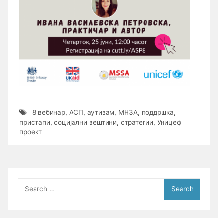
8 вебинар
,
АСП
,
аутизам
,
МНЗА
,
поддршка
,
пристапи
,
социјални вештини
,
стратегии
,
Уницеф
проект
Search
for: