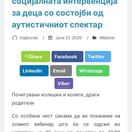
социјалната интервенција
за деца со состојби од
аутистичниот спектар
trajkovski
/
June 21, 2020
/
Webinar
Share
Facebook
Twitter
Linkedin
Email
Whatsapp
Viber
Почитувани колешки и колеги, драги
родители
Со особена чест сакаме да ве поканиме на
осмиот вебинар што ќе се одржи во