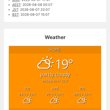
AEST
:
2026-08-08 00:07
JST
:
2026-08-07 23:07
BST
:
2026-08-07 15:07
Weather
SKOPJE,
19°
partly cloudy
04:58
20:11 CEST
tue
wed
thu
24
/ 13
27
/ 13
29
/ 15
°C
°C
°C
°C
°C
°C