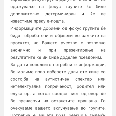
одржување на фокус групите ќе биде
дополнително детерминиран и ќе ве
известиме преку е-пошта.
Информациите добиени од фокус групите ќе
бидат обработени и објавени во рамките на
проектот, но Вашето учество е потполно
анонимно и при презентирање на
резултатите ќе Ви биде доделен псевдоним.
За да ги пополните потребните информации,
Ве молиме прво изберете дали сте лице со
состојба на аутистичен спектар или
интелектуална попреченост, родител или
едукатор, а потоа соодветниот одговор ќе
Ве пренасочи на останатите прашања. Го
очекуваме вашето вклучување во групите.
Потребна е вашата брза реакција бидејќи