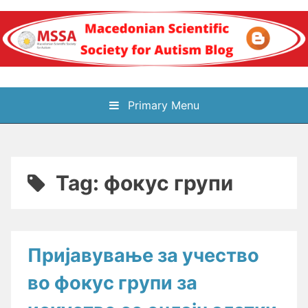
Skip
to
content
Блог на
Primary Menu
Македонското научно
здружение за
Tag:
фокус групи
аутизам
Пријавување за учество
во фокус групи за