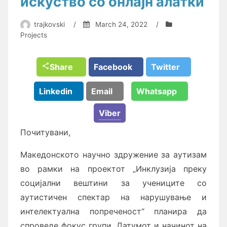
искуство со онлајн алатки
trajkovski
/
March 24, 2022
/
Projects
Share
Facebook
Twitter
Linkedin
Email
Whatsapp
Viber
Почитувани,
Македонското научно здружение за аутизам
во рамки на проектот „Инклузија преку
социјални вештини за учениците со
аутистичен спектар на нарушување и
интелектуална попреченост“ планира да
спроведе фокус групи. Датумот и начинот на