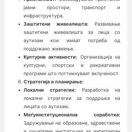
јавни простори, транспорт и
инфраструктура.
Заштитени живеалишта:
Развивање
заштитени живеалишта за лица со
аутизам кои имаат потреба од
поддржано живеење.
Културни активности:
Организација на
културни, спортски и рекреативни
програми што поттикнуваат вклученост.
Стратегија и
п
ланирање:
Локални стратегии:
Разработка на
локални стратегии за поддршка на
лицата со аутизам.
Меѓуинституционална соработка:
Здружување на образовни, здравствени
и социјални институции за интегриран