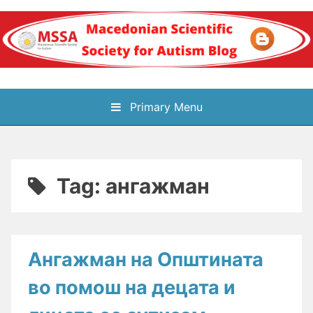
Skip
to
content
Блог на
Primary Menu
Македонското научно
здружение за
Tag:
ангажман
аутизам
Ангажман на Општината
во помош на децата и