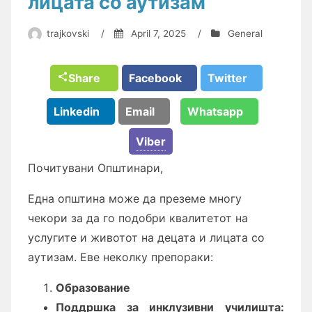
лицата со аутизам
trajkovski
/
April 7, 2025
/
General
Share
Facebook
Twitter
Linkedin
Email
Whatsapp
Viber
Почитувани Општинари,
Една општина може да преземе многу
чекори за да го подобри квалитетот на
услугите и животот на децата и лицата со
аутизам. Еве неколку препораки:
Образование
Поддршка за инклузивни училишта: