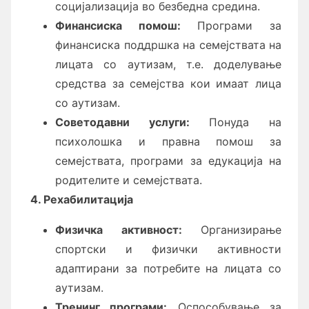
социјализација во безбедна средина.
Финансиска помош:
Програми за
финансиска поддршка на семејствата на
лицата со аутизам, т.е. доделување
средства за семејства кои имаат лица
со аутизам.
Советодавни услуги:
Понуда на
психолошка и правна помош за
семејствата, програми за едукација на
родителите и семејствата.
4.
Рехабилитација
Физичка активност:
Организирање
спортски и физички активности
адаптирани за потребите на лицата со
аутизам.
Тренинг програми:
Оспособување за