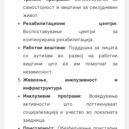
самостојност и вештини за секојдневен
живот.
Рехабилитациони центри:
Воспоставување центри за
континуирана рехабилитација.
Работни вештини:
Поддршка за лицата
со аутизам во развој на работни
вештини што ќе им помогнат за
независност.
Живеење
, и
нклузивност и
инфраструктура
Инклузивни програми:
Воведување
активности што поттикнуваат
социјализација и учество во локалната
заедница.
Пристапност:
Обезбедување пристапни