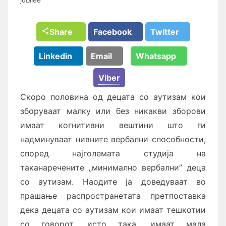
Share
Facebook
Twitter
Linkedin
Email
Whatsapp
Viber
Скоро половина од децата со аутизам кои
зборуваат малку или без никакви зборови
имаат когнитивни вештини што ги
надминуваат нивните вербални способности,
според најголемата студија на
таканаречените „минимално вербални” деца
со аутизам. Наодите ја доведуваат во
прашање распространетата претпоставка
дека децата со аутизам кои имаат тешкотии
со говорот, исто така, имаат мала