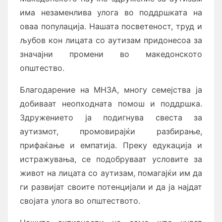
има незаменлива улога во поддршката на
оваа популација. Нашата посветеност, труд и
љубов кон лицата со аутизам придонесоа за
значајни промени во македонското
општество.
Благодарение на МНЗА, многу семејства ја
добиваат неопходната помош и поддршка.
Здружението ја подигнува свеста за
аутизмот, промовирајќи разбирање,
прифаќање и емпатија. Преку едукација и
истражувања, се подобруваат условите за
живот на лицата со аутизам, помагајќи им да
ги развијат своите потенцијали и да ја најдат
својата улога во општеството.