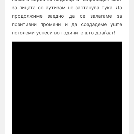
за лицата со аутизам не застанува тука. Да
продолжиме заедно да се залагаме за
позитивни промени и да создадеме уште
поголеми успеси во годините што доаѓаат!