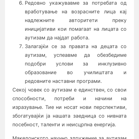
Редовно укажувавме за потребата од
вработување на возрасните лица кај
надлежните авторитети преку
иницијативи кои помагаат на лицата со
аутизам да најдат работа.
Залагајќи се за правата на децата со
аутизам, успеавме да обезбедиме
подобри услови за инклузивно
образование во училиштата и
редовните наставни програми.
Секој човек со аутизам е единствен, со свои
способности, потреби и начини на
изразување. Тие ни носат нови перспективи,
збогатувајќи ја нашата заедница со нивната
посебност, таленти и неисцрпна енергија.
Македонското научно здружение за аутизам