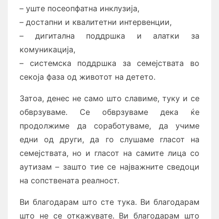
– уште посеопфатна инклузија,
– достапни и квалитетни интервенции,
– дигитална поддршка и алатки за
комуникација,
– системска поддршка за семејствата во
секоја фаза од животот на детето.
Затоа, денес не само што славиме, туку и се
обврзуваме. Се обврзуваме дека ќе
продолжиме да соработуваме, да учиме
едни од други, да го слушаме гласот на
семејствата, но и гласот на самите лица со
аутизам – зашто тие се најважните сведоци
на сопствената реалност.
Ви благодарам што сте тука. Ви благодарам
што не се откажувате. Ви благодарам што