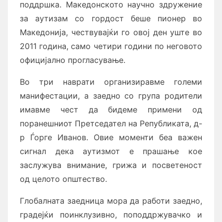
поддршка. Македонското научно здружение
за аутизам со гордост беше пионер во
Македонија, чествувајќи го овој ден уште во
2011 година, само четири години по неговото
официјално прогласување.
Во три наврати организиравме големи
манифестации, а заедно со група родители
имавме чест да бидеме примени од
поранешниот Претседател на Републиката, д-
р Ѓорге Иванов. Овие моменти беа важен
сигнал дека аутизмот е прашање кое
заслужува внимание, грижа и посветеност
од целото општество.
Глобалната заедница мора да работи заедно,
градејќи поинклузивно, поподдржувачко и