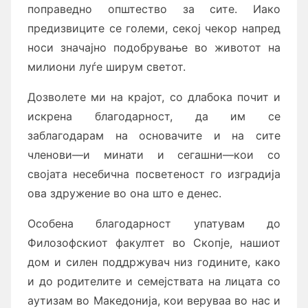
поправедно општество за сите. Иако
предизвиците се големи, секој чекор напред
носи значајно подобрување во животот на
милиони луѓе ширум светот.
Дозволете ми на крајот, со длабока почит и
искрена благодарност, да им се
заблагодарам на основачите и на сите
членови—и минати и сегашни—кои со
својата несебична посветеност го изградија
ова здружение во она што е денес.
Особена благодарност упатувам до
Филозофскиот факултет во Скопје, нашиот
дом и силен поддржувач низ годините, како
и до родителите и семејствата на лицата со
аутизам во Македонија, кои веруваа во нас и