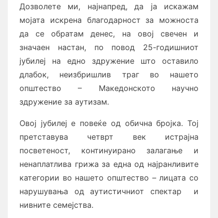
Дозволете ми, најнапред, да ја искажам
мојата искрена благодарност за можноста
да се обратам денес, на овој свечен и
значаен настан, по повод 25-годишниот
јубилеј на едно здружение што оставило
длабок, неизбришлив траг во нашето
општество – Македонското научно
здружение за аутизам.
Овој јубилеј е повеќе од обична бројка. Тој
претставува четврт век истрајна
посветеност, континуирано залагање и
ненаплатлива грижа за една од најранливите
категории во нашето општество – лицата со
нарушувања од аутистичниот спектар и
нивните семејства.