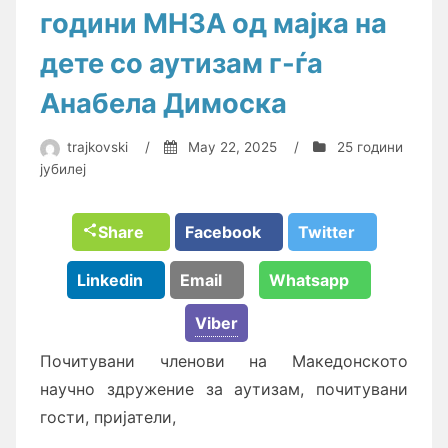
години МНЗА од мајка на
дете со аутизам г-ѓа
Анабела Димоска
trajkovski
/
May 22, 2025
/
25 години
јубилеј
Share
Facebook
Twitter
Linkedin
Email
Whatsapp
Viber
Почитувани членови на Македонското
научно здружение за аутизам, почитувани
гости, пријатели,