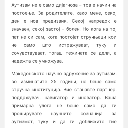
Аутизам не е само дијагноза – тоа е начин на
постоење. За родителите, како мене, секој
ден е нов предизвик. Секој напредок е
значаен, секој застој – болен. Но кога на тој
пат не си сам, кога постојат стручњаци кои
не само што истражуваат, туку и
сочувствуваат, тогаш тежината се дели, а
надежта се умножува.
Македонското научно здружение за аутизам,
во изминатите 25 години, не беше само
стручна институција. Вие станавте партнер,
поддржувач, навигатор и иноватор. Ваша
примарна улога не беше само да ги
проширувате научните сознанија за
аутизмот, туку и да ги доближите тие