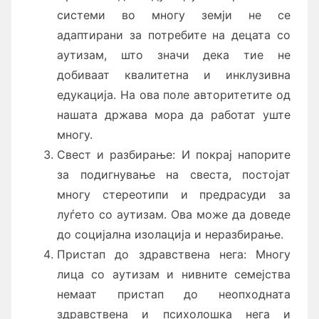
системи во многу земји не се
адаптирани за потребите на децата со
аутизам, што значи дека тие не
добиваат квалитетна и инклузивна
едукација. На ова поле авторитетите од
нашата држава мора да работат уште
многу.
Свест и разбирање: И покрај напорите
за подигнување на свеста, постојат
многу стереотипи и предрасуди за
луѓето со аутизам. Ова може да доведе
до социјална изолација и неразбирање.
Пристап до здравствена нега: Многу
лица со аутизам и нивните семејства
немаат пристап до неопходната
здравствена и психолошка нега и