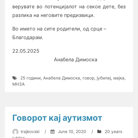
верувате во потенцијалот на секое дете, без
разлика на неговите предизвици.
Во името на сите родители, од срце –
Благодарам.
22.05.2025
Анабела Димоска
25 години
,
Анабела Димоска
,
говор
,
јубилеј
,
мајка
,
МНЗА
Говорот кај аутизмот
trajkovski
/
June 10, 2020
/
20 years
jubilee