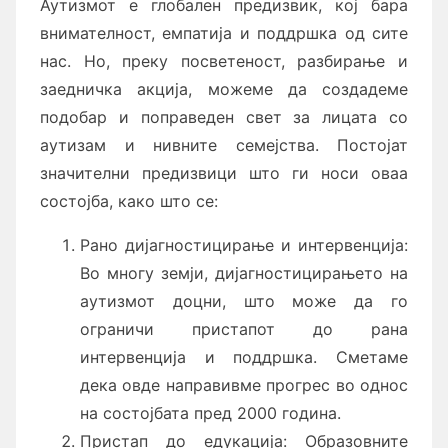
Аутизмот е глобален предизвик, кој бара
внимателност, емпатија и поддршка од сите
нас. Но, преку посветеност, разбирање и
заедничка акција, можеме да создадеме
подобар и поправеден свет за лицата со
аутизам и нивните семејства. Постојат
значителни предизвици што ги носи оваа
состојба, како што се:
Рано дијагностицирање и интервенција:
Во многу земји, дијагностицирањето на
аутизмот доцни, што може да го
ограничи пристапот до рана
интервенција и поддршка. Сметаме
дека овде направивме прогрес во однос
на состојбата пред 2000 година.
Пристап до едукација: Образовните