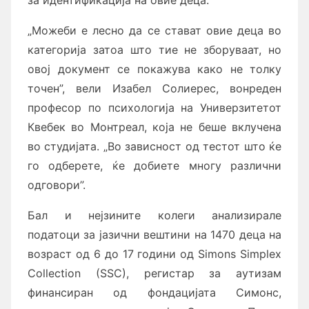
„Можеби е лесно да се стават овие деца во
категорија затоа што тие не зборуваат, но
овој документ се покажува како не толку
точен”, вели Изабел Солиерес, вонреден
професор по психологија на Универзитетот
Квебек во Монтреал, која не беше вклучена
во студијата. „Во зависност од тестот што ќе
го одберете, ќе добиете многу различни
одговори”.
Бал и нејзините колеги анализирале
податоци за јазични вештини на 1470 деца на
возраст од 6 до 17 години од Simons Simplex
Collection (SSC), регистар за аутизам
финансиран од фондацијата Симонс,