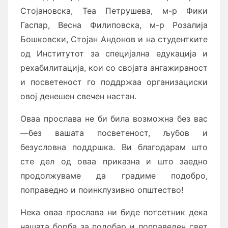
Стојановска, Теа Петрушева, м-р Фики
Гаспар, Весна Филиповска, м-р Розалија
Бошковски, Стојан Андонов и на студентките
од Институтот за специјална едукација и
рехабилитација, кои со својата ангажираност
и посветеност го поддржаа организациски
овој денешен свечен настан.
Оваа прослава не би била возможна без вас
—без вашата посветеност, љубов и
безусловна поддршка. Ви благодарам што
сте дел од оваа приказна и што заедно
продолжуваме да градиме подобро,
поправедно и поинклузивно општество!
Нека оваа прослава ни биде потсетник дека
нашата борба за подобар и поправеден свет