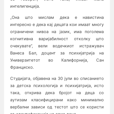
интелигенција.
„Она што мислам дека е навистина
интересно е дека кај децата кои имаат многу
ограничени нивоа на јазик, има поголема
когнитивна варијабилност отколку што
очекувате”, вели водечкиот истражувач
Ванеса Бал, доцент за психијатрија на
Универзитетот во Калифорнија, Сан
Франциско.
Студијата, објавена на 30 јули во списанието
за детска психологија и психијатрија, исто
така, открива дека бројот на деца со
аутизам класифицирани како минимално
вербални зависи од тестот што се користи
за идентификација на овие деца.