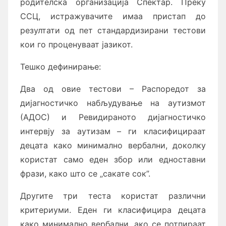
родителска организација Спектар. Преку
ССЦ, истражувачите имаа пристап до
резултати од пет стандардизирани тестови
кои го проценуваат јазикот.
Тешко дефинирање:
Два од овие тестови – Распоредот за
дијагностичко набљудување на аутизмот
(АДОС) и Ревидираното дијагностичко
интервју за аутизам – ги класифицираат
децата како минимално вербални, доколку
користат само еден збор или едноставни
фрази, како што се „сакате сок”.
Другите три теста користат различни
критериуми. Еден ги класифицира децата
како минимално вербални, ако се потпираат