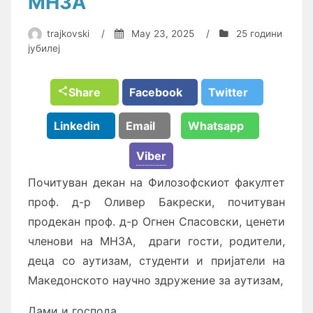
МНЗА
trajkovski
/
May 23, 2025
/
25 години
јубилеј
Share
Facebook
Twitter
Linkedin
Email
Whatsapp
Viber
Почитуван декан на Филозофскиот факултет
проф. д-р Оливер Бакрески, почитуван
продекан проф. д-р Огнен Спасовски, ценети
членови на МНЗА, драги гости, родители,
деца со аутизам, студенти и пријатели на
Македонското научно здружение за аутизам,
Дами и господа,