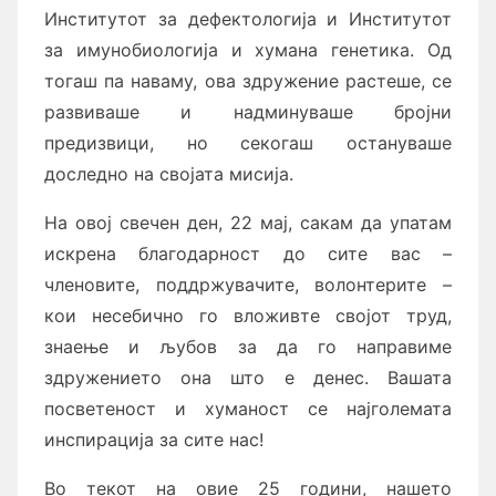
Институтот за дефектологија и Институтот
за имунобиологија и хумана генетика. Од
тогаш па наваму, ова здружение растеше, се
развиваше и надминуваше бројни
предизвици, но секогаш остануваше
доследно на својата мисија.
На овој свечен ден, 22 мај, сакам да упатам
искрена благодарност до сите вас –
членовите, поддржувачите, волонтерите –
кои несебично го вложивте својот труд,
знаење и љубов за да го направиме
здружението она што е денес. Вашата
посветеност и хуманост се најголемата
инспирација за сите нас!
Во текот на овие 25 години, нашето