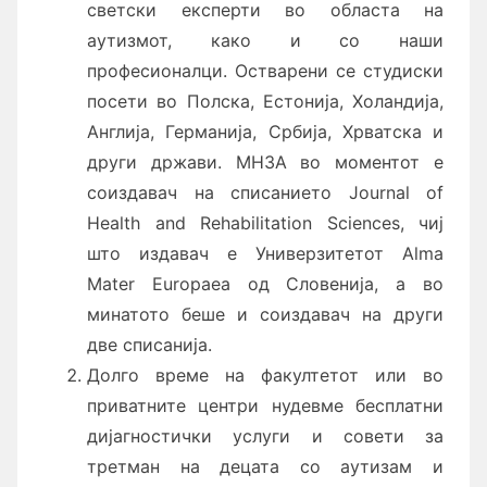
светски експерти во областа на
аутизмот, како и со наши
професионалци. Остварени се студиски
посети во Полска, Естонија, Холандија,
Англија, Германија, Србија, Хрватска и
други држави. МНЗА во моментот е
соиздавач на списанието Journal of
Health and Rehabilitation Sciences, чиј
што издавач е Универзитетот Alma
Mater Europaea од Словенија, а во
минатото беше и соиздавач на други
две списанија.
Долго време на факултетот или во
приватните центри нудевме бесплатни
дијагностички услуги и совети за
третман на децата со аутизам и