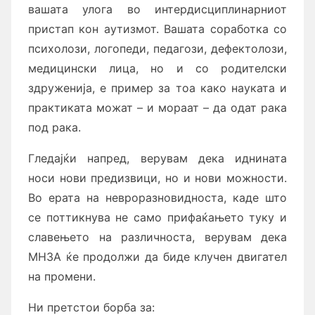
вашата улога во интердисциплинарниот
пристап кон аутизмот. Вашата соработка со
психолози, логопеди, педагози, дефектолози,
медицински лица, но и со родителски
здруженија, е пример за тоа како науката и
практиката можат – и мораат – да одат рака
под рака.
Гледајќи напред, верувам дека иднината
носи нови предизвици, но и нови можности.
Во ерата на невроразновидноста, каде што
се поттикнува не само прифаќањето туку и
славењето на различноста, верувам дека
МНЗА ќе продолжи да биде клучен двигател
на промени.
Ни претстои борба за: