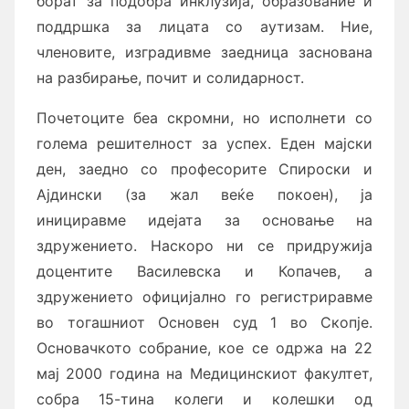
борат за подобра инклузија, образование и
поддршка за лицата со аутизам. Ние,
членовите, изградивме заедница заснована
на разбирање, почит и солидарност.
Почетоците беа скромни, но исполнети со
голема решителност за успех. Еден мајски
ден, заедно со професорите Спироски и
Ајдински (за жал веќе покоен), ја
инициравме идејата за основање на
здружението. Наскоро ни се придружија
доцентите Василевска и Копачев, а
здружението официјално го регистриравме
во тогашниот Основен суд 1 во Скопје.
Основачкото собрание, кое се одржа на 22
мај 2000 година на Медицинскиот факултет,
собра 15-тина колеги и колешки од