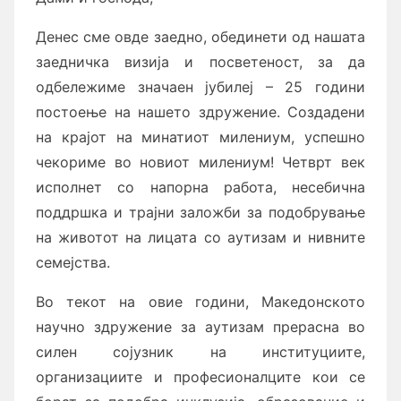
Денес сме овде заедно, обединети од нашата
заедничка визија и посветеност, за да
одбележиме значаен јубилеј – 25 години
постоење на нашето здружение. Создадени
на крајот на минатиот милениум, успешно
чекориме во новиот милениум! Четврт век
исполнет со напорна работа, несебична
поддршка и трајни заложби за подобрување
на животот на лицата со аутизам и нивните
семејства.
Во текот на овие години, Македонското
научно здружение за аутизам прерасна во
силен сојузник на институциите,
организациите и професионалците кои се