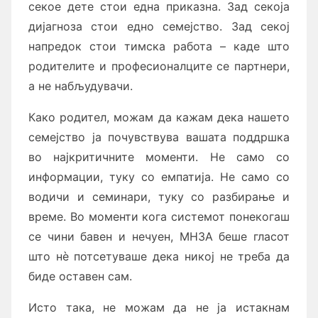
секое дете стои една приказна. Зад секоја
дијагноза стои едно семејство. Зад секој
напредок стои тимска работа – каде што
родителите и професионалците се партнери,
а не набљудувачи.
Како родител, можам да кажам дека нашето
семејство ја почувствува вашата поддршка
во најкритичните моменти. Не само со
информации, туку со емпатија. Не само со
водичи и семинари, туку со разбирање и
време. Во моменти кога системот понекогаш
се чини бавен и нечуен, МНЗА беше гласот
што нѐ потсетуваше дека никој не треба да
биде оставен сам.
Исто така, не можам да не ја истакнам