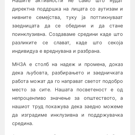
Нашите активности не само што нудат
директна поддршка на лицата со аутизам и
нивните семејства, туку ја поттикнуваат
заедницата да се обедини и да стане
поинклузивна. Создаваме средини каде што
разликите се слават, каде што секоја
индивидуа е вреднувана и разбрана.
МНЗА е столб на надеж и промена, доказ
дека љубовта, разбирањето и заедничката
работа можат да го направат светот подобро
место за сите. Нашата посветеност е од
непроценливо значење за општеството, а
нашиот труд покажува дека заедно можеме
да изградиме инклузивна и поддржувачка
средина.