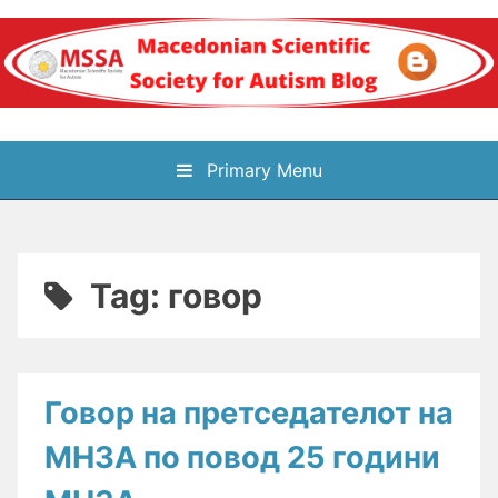
Skip
to
content
Блог на
Primary Menu
Македонското научно
здружение за
Tag:
говор
аутизам
Говор на претседателот на
МНЗА по повод 25 години