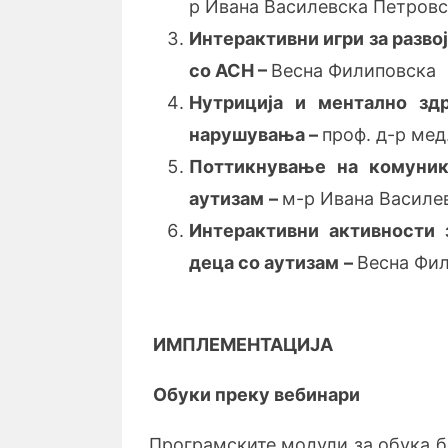
р Ивана Василевска Петров
Интерактивни игри за разво
со АСН
–
Весна Филиповска
Нутриција и ментално зд
нарушувања
–
проф. д-р мед
Поттикнување на комуника
аутизам
–
м-р Ивана Василе
Интерактивни активности з
деца со аутизам
–
Весна Фи
И
МПЛЕМЕНТАЦИЈА
Обуки преку вебинари
Програмските модули за обука б