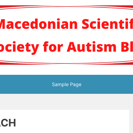
кото научно здруж
Sample Page
АСН