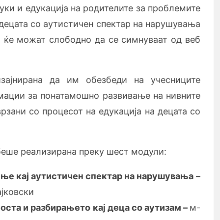
буки и едукација на родителите за проблемите
 децата со аутистичен спектар на нарушувања
и ќе можат слободно да се симнуваат од веб
зајнирана да им обезбеди на учесниците
мации за понатамошно развивање на нивните
рзани со процесот на едукација на децата со
беше реализирана преку шест модули:
ење кај аутистичен спектар на нарушувања
–
ајковски
оста и разбирањето кај деца со аутизам
–
м-