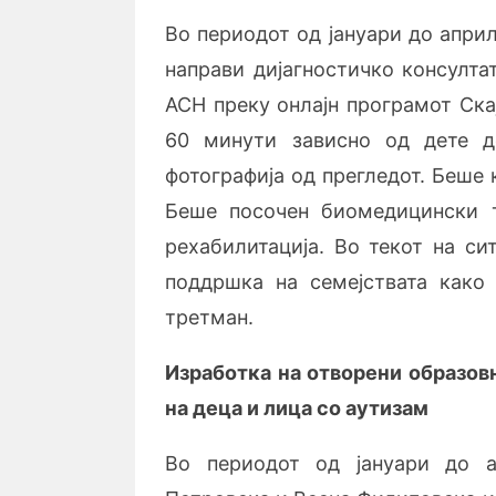
Во периодот од јануари до апри
направи дијагностичко консулта
АСН преку онлајн програмот Ска
60 минути зависно од дете д
фотографија од прегледот. Беше 
Беше посочен биомедицински 
рехабилитација. Во текот на си
поддршка на семејствата како
третман.
Изработка на отворени образов
на деца и лица со аутизам
Во периодот од јануари до а