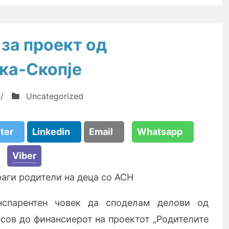
за проект од
ка-Скопје
/
Uncategorized
tter
Linkedin
Email
Whatsapp
Viber
раги родители на деца со АСН
нспарентен човек да споделам делови од
есов до финансиерот на проектот „Родителите