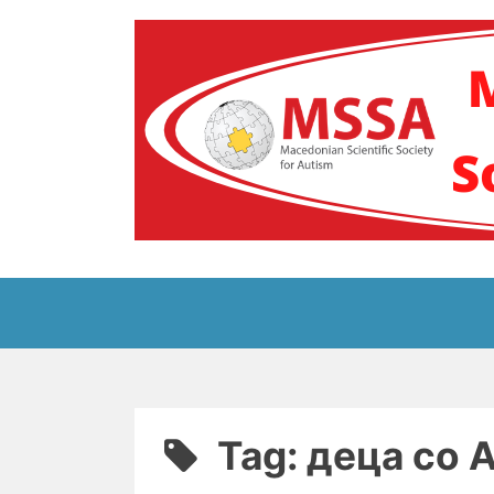
Skip
to
content
Блог на Македонс
Tag:
деца со 