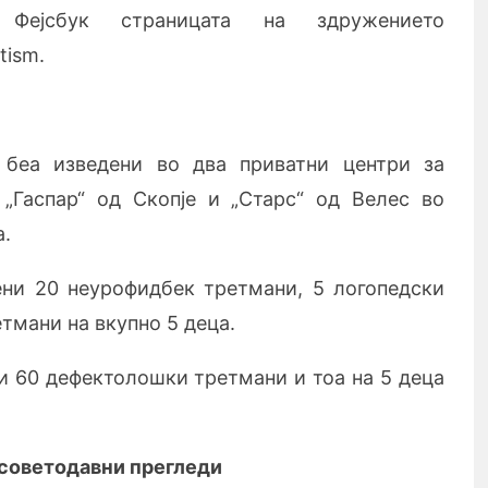
ејсбук страницата на здружението
tism.
 беа изведени во два приватни центри за
 „Гаспар“ од Скопје и „Старс“ од Велес во
а.
ени 20 неурофидбек третмани, 5 логопедски
тмани на вкупно 5 деца.
ни 60 дефектолошки третмани и тоа на 5 деца
 советодавни прегледи