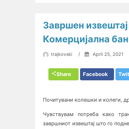
Завршен извештај 
Комерцијална бан
trajkovski
/
April 25, 2021
Share
Facebook
Twi
Почитувани колешки и колеги, д
Чувствувам потреба како тра
завршниот извештај што го подн