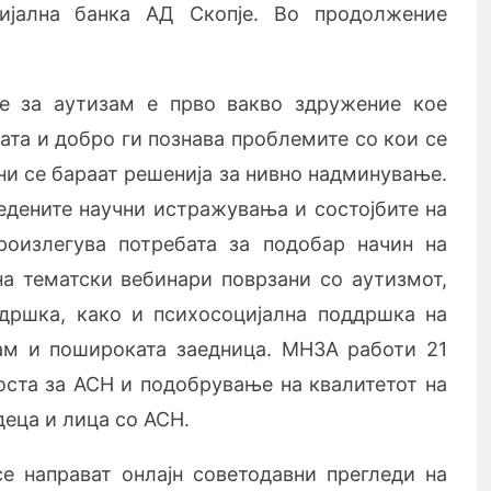
ијална банка АД Скопје. Во продолжение
е за аутизам е прво вакво здружение кое
ата и добро ги познава проблемите со кои се
ни се бараат решенија за нивно надминување.
ведените научни истражувања и состојбите на
роизлегува потребата за подобар начин на
а тематски вебинари поврзани со аутизмот,
дршка, како и психосоцијална поддршка на
зам и пошироката заедница. МНЗА работи 21
оста за АСН и подобрување на квалитетот на
деца и лица со АСН.
е направат онлајн советодавни прегледи на