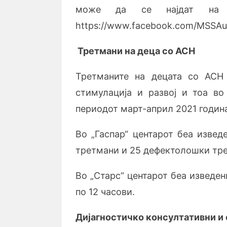
може да се најдат на Ф
https://www.facebook.com/MSSAu
Третмани на деца со АСН
Третманите на децата со АСН
стимулација и развој и тоа во
периодот март-април 2021 годин
Во „Гаспар“ центарот беа извед
третмани и 25 дефектолошки тре
Во „Старс“ центарот беа изведе
по 12 часови.
Дијагностичко консултативни и