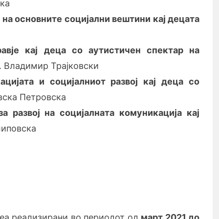
ска
ј на основните социјални вештини кај децата
равје кај деца со
аутистичен спектар на
. Владимир Трајковски
цијата и социјалниот развој кај деца со
вска Петровска
а развој на социјалната комуникација кај
липовска
еа реализирани во периодот од
март
2021 до