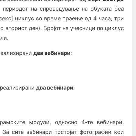
а периодот на спроведување на обуката беа
секој циклус со време траење од 4 часа, три
о вториот ден). Бројот на учесници по циклус
ли.
реализирани
два вебинари
:
 реализирани
два вебинари
:
грамските модули, односно 4-те вебинари,
 За сите вебинари постојат фотографии кои