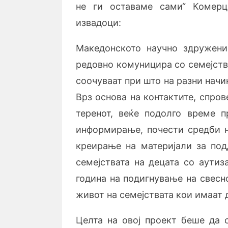
не ги оставаме сами“ Комерц
извадоци:
Македонското научно здружени
редовно комуницира со семејств
соочуваат при што на разни начи
Врз основа на контактите, спро
теренот, веќе подолго време п
информирање, почести средби н
креирање на материјали за под
семејствата на децата со аути
година на подигнување на свесн
живот на семејствата кои имаат 
Целта на овој проект беше да с