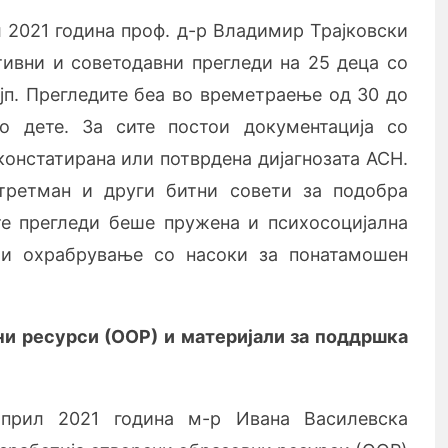
л 2021 година проф. д-р Владимир Трајковски
тивни и советодавни прегледи на 25 деца со
јп. Прегледите беа во времетраење од 30 до
о дете. За сите постои документација со
констатирана или потврдена дијагнозата АСН.
третман и други битни совети за подобра
те прегледи беше пружена и психосоцијална
 и охрабрување со насоки за понатамошен
ни ресурси (ООР) и материјали за поддршка
прил 2021 година м-р Ивана Василевска