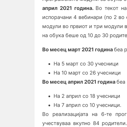
април 2021 година.
Во текот н
испорачани 4 вебинари (по 2 во 
модули во првиот и три модули в
на обука беше од 10 до 30 родите
Во месец март 2021 година
беа 
На 5 март со 30 учесници
На 10 март со 26 учесници
Во месец април 2021 година
беа
На 2 април со 18 учесници
На 7 април со 10 учесници.
Во реaлизацијата на 6-те про
учествуваа вкупно 84 родители.