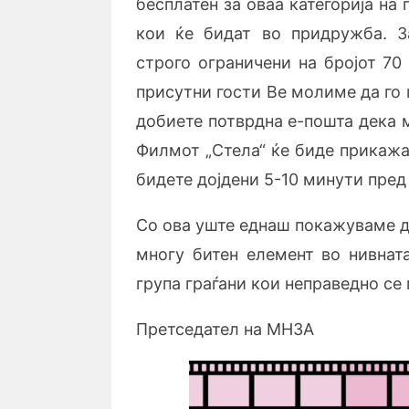
бесплатен за оваа категорија на 
кои ќе бидат во придружба. З
строго ограничени на бројот 70
присутни гости Ве молиме да го
добиете потврдна е-пошта дека 
Филмот „Стела“ ќе биде прикажан
бидете дојдени 5-10 минути пред 
Со ова уште еднаш покажуваме де
многу битен елемент во нивнат
група граѓани кои неправедно с
Претседател на МНЗА