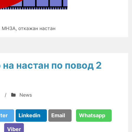
,
МНЗА
,
откажан настан
 на настан по повод 2
/
News
tter
Linkedin
Email
Whatsapp
Viber