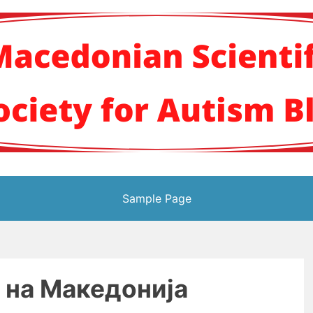
кото научно здруж
Sample Page
 на Македонија