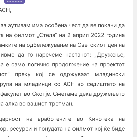
АСН,
за аутизам има особена чест да ве покани да
та на филмот „Стела“ на 2 април 2022 година
рамките на одбележување на Светскиот ден на
чивме да го наречеме настанот: „Дружење,
а е само логично продолжение на проектот
мот“ преку кој се одржуваат младински
група на младинци со АСН во седиштето на
факулет во Скопје. Сметаме дека дружењето
на алка во вашиот третман.
дарност на вработените во Кинотека на
ор, ресурси и понудата на филмот кој ќе биде