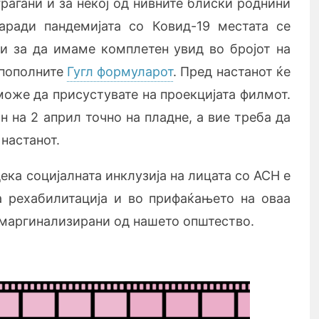
граѓани и за некој од нивните блиски роднини
аради пандемијата со Ковид-19 местата се
 и за да имаме комплетен увид во бројот на
 пополните
Гугл формуларот
. Пред настанот ќе
може да присустувате на проекцијата филмот.
 на 2 април точно на пладне, а вие треба да
настанот.
ка социјалната инклузија на лицата со АСН е
а рехабилитација и во прифаќањето на оваа
е маргинализирани од нашето општество.