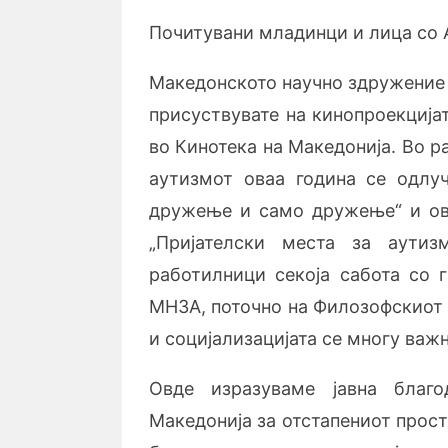
Почитувани младинци и лица со 
Македонското научно здружение 
присуствувате на кинопроекција
во Кинотека на Македонија. Во 
аутизмот оваа година се одлу
дружење и само дружење“ и ов
„Пријателски места за аутиз
работилници секоја сабота со 
МНЗА, поточно на Филозофскиот 
и социјализацијата се многу важ
Овде изразуваме јавна благо
Македонија за отстапениот прост