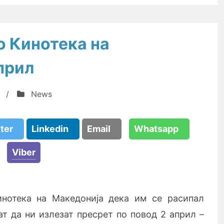
о Кинотека на
прил
/
News
tter
Linkedin
Email
Whatsapp
Viber
инотека на Македонија дека им се расипал
т да ни излезат пресрет по повод 2 април –