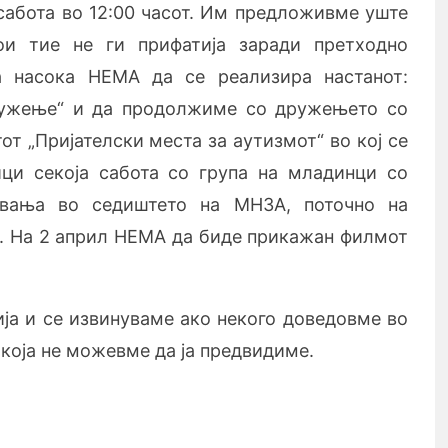
 сабота во 12:00 часот. Им предложивме уште
и тие не ги прифатија заради претходно
а насока НЕМА да се реализира настанот:
ужење“ и да продолжиме со дружењето со
т „Пријателски места за аутизмот“ во кој се
ци секоја сабота со група на младинци со
увања во седиштето на МНЗА, поточно на
. На 2 април НЕМА да биде прикажан филмот
ја и се извинуваме ако некого доведовме во
 која не можевме да ја предвидиме.