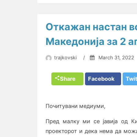
Откажан настан в
Македонија за 2 а
trajkovski
/
March 31, 2022
Share
Facebook
Twi
Почитувани медиуми,
Пред малку ми се јавија од К
проекторот и дека нема да можа