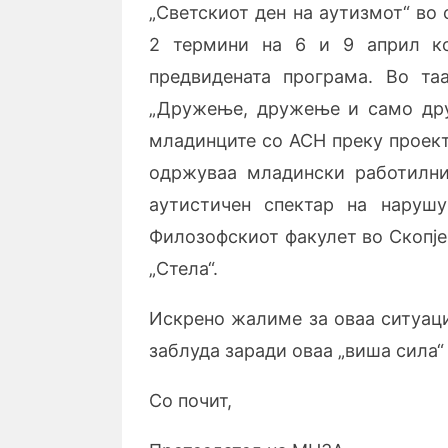
„Светскиот ден на аутизмот“ во
2 термини на 6 и 9 април ко
предвидената програма. Во та
„Дружење, дружење и само др
младинците со АСН преку проекто
одржуваа младински работилни
аутистичен спектар на наруш
Филозофскиот факулет во Скопје
„Стела“.
Искрено жалиме за оваа ситуаци
заблуда заради оваа „виша сила“
Со почит,