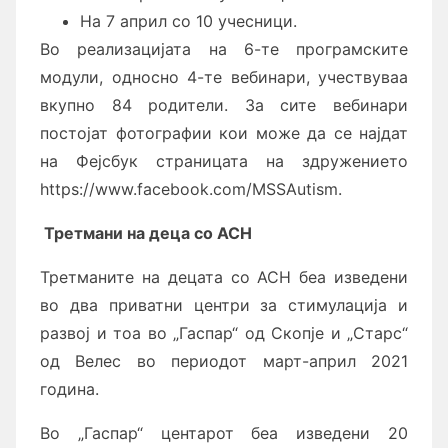
На 7 април со 10 учесници.
Во реaлизацијата на 6-те програмските
модули, односно 4-те вебинари, учествуваа
вкупно 84 родители. За сите вебинари
постојат фотографии кои може да се најдат
на Фејсбук страницата на здружението
https://www.facebook.com/MSSAutism.
Третмани на деца со АСН
Третманите на децата со АСН беа изведени
во два приватни центри за стимулација и
развој и тоа во „Гаспар“ од Скопје и „Старс“
од Велес во периодот март-април 2021
година.
Во „Гаспар“ центарот беа изведени 20