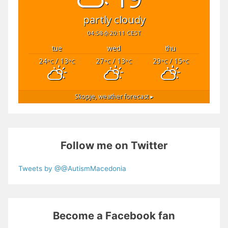
partly cloudy
04:58
20:11 CEST
tue
wed
thu
24
/ 13
27
/ 13
29
/ 15
°C
°C
°C
°C
°C
°C
Skopje,
weather forecast ▸
Follow me on Twitter
Tweets by @@AutismMacedonia
Become a Facebook fan