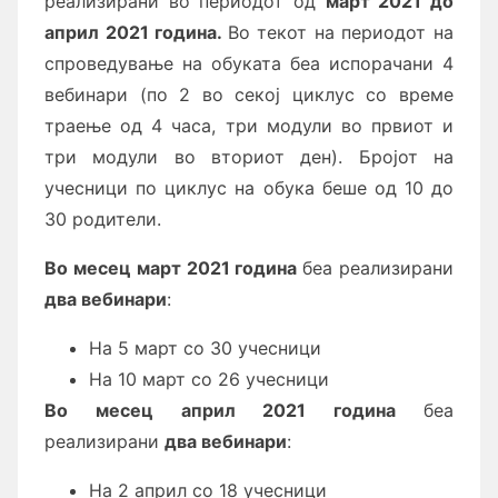
реализирани во периодот од
март
2021 до
април 2021 година.
Во текот на периодот на
спроведување на обуката беа испорачани 4
вебинари (по 2 во секој циклус со време
траење од 4 часа, три модули во првиот и
три модули во вториот ден). Бројот на
учесници по циклус на обука беше од 10 до
30 родители.
Во месец март 2021 година
беа реализирани
два вебинари
:
На 5 март со 30 учесници
На 10 март со 26 учесници
Во месец април 2021 година
беа
реализирани
два вебинари
:
На 2 април со 18 учесници