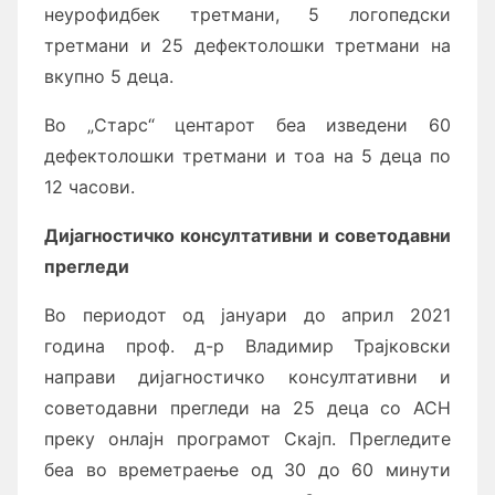
неурофидбек третмани, 5 логопедски
третмани и 25 дефектолошки третмани на
вкупно 5 деца.
Во „Старс“ центарот беа изведени 60
дефектолошки третмани и тоа на 5 деца по
12 часови.
Дијагностичко консултативни и советодавни
прегледи
Во периодот од јануари до април 2021
година проф. д-р Владимир Трајковски
направи дијагностичко консултативни и
советодавни прегледи на 25 деца со АСН
преку онлајн програмот Скајп. Прегледите
беа во времетраење од 30 до 60 минути