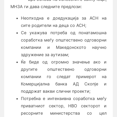
МНЗА ги дава следните предлози:
Неопходна е доедукација за АСН на
сите родители на деца со АСН;
Се укажува потреба од понатамошна
соработка меѓу општествено одговорни
компании и Македонското научно
здружение за аутизам;
Ќе биде од огромно значење ако и
другите општествено одговорни
компании го следат примерот на
Комерцијална банка АД Скопје и
поддржат вакви слични проекти;
Потребна е интензивна соработка меѓу
приватниот сектор, НВО секторот и
ресорните министерства со цел