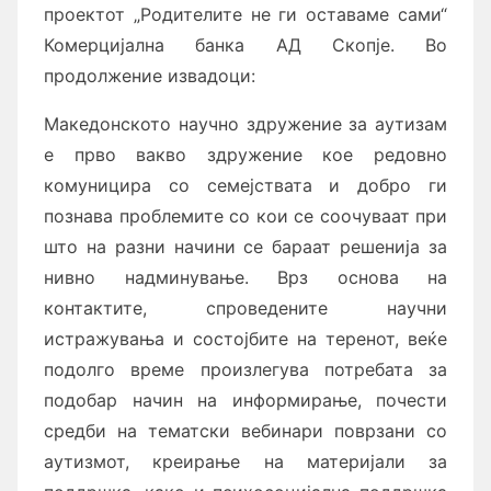
проектот „Родителите не ги оставаме сами“
Комерцијална банка АД Скопје. Во
продолжение извадоци:
Македонското научно здружение за аутизам
е прво вакво здружение кое редовно
комуницира со семејствата и добро ги
познава проблемите со кои се соочуваат при
што на разни начини се бараат решенија за
нивно надминување. Врз основа на
контактите, спроведените научни
истражувања и состојбите на теренот, веќе
подолго време произлегува потребата за
подобар начин на информирање, почести
средби на тематски вебинари поврзани со
аутизмот, креирање на материјали за