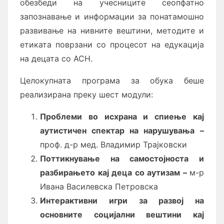
обезбеди на учесниците сеопфатно
запознавање и информации за понатамошно
развивање на нивните вештини, методите и
етиката поврзани со процесот на едукација
на децата со АСН.
Целокупната програма за обука беше
реализирана преку шест модули:
Проблеми во исхрана и спиење кај
аутистичен спектар на нарушувања
–
проф. д-р мед. Владимир Трајковски
Поттикнување на самостојноста и
разбирањето кај деца со аутизам
–
м-р
Ивана Василевска Петровска
Интерактивни игри за развој на
основните социјални вештини кај