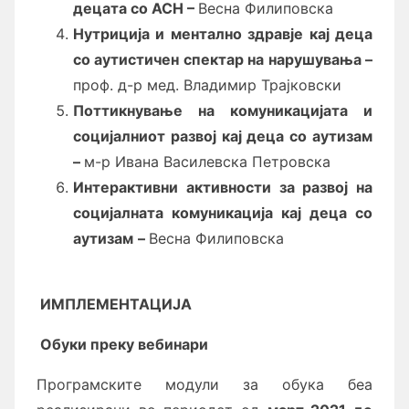
децата со АСН
–
Весна Филиповска
Нутриција и ментално здравје кај деца
со
аутистичен спектар на
нарушувања
–
проф. д-р мед. Владимир Трајковски
Поттикнување на комуникацијата и
социјалниот развој кај деца со аутизам
–
м-р Ивана Василевска Петровска
Интерактивни активности за развој на
социјалната комуникација кај деца со
аутизам
–
Весна Филиповска
И
МПЛЕМЕНТАЦИЈА
Обуки преку вебинари
Програмските модули за обука беа