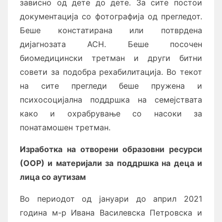
зависно од дете до дете. За сите постои
документација со фотографија од прегледот.
Беше констатирана или потврдена
дијагнозата АСН. Беше посочен
биомедицински третман и други битни
совети за подобра рехабилитација. Во текот
на сите прегледи беше пружена и
психосоцијална поддршка на семејствата
како и охрабрување со насоки за
понатамошен третман.
Изработка на отворени образовни ресурси
(ООР) и материјали за поддршка на деца и
лица со аутизам
Во периодот од јануари до април 2021
година м-р Ивана Василевска Петровска и