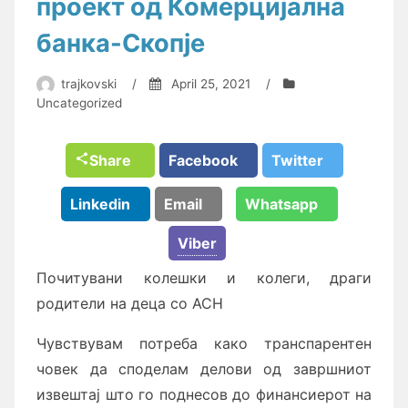
проект од Комерцијална
банка-Скопје
trajkovski
/
April 25, 2021
/
Uncategorized
Share
Facebook
Twitter
Linkedin
Email
Whatsapp
Viber
Почитувани колешки и колеги, драги
родители на деца со АСН
Чувствувам потреба како транспарентен
човек да споделам делови од завршниот
извештај што го поднесов до финансиерот на