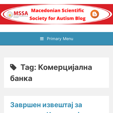
Skip
to
content
Блог на
Primary Menu
Македонското научно
здружение за
Tag:
Комерцијална
аутизам
банка
Завршен извештај за