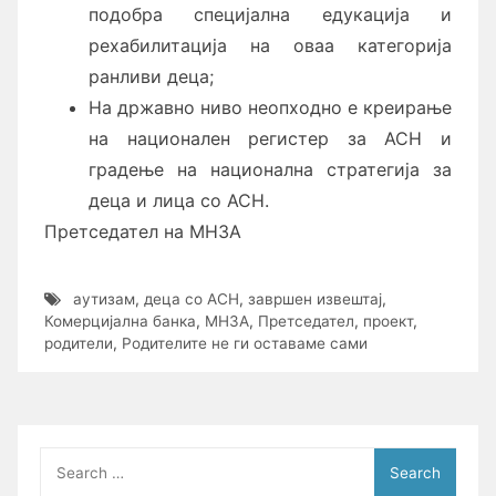
подобра специјална едукација и
рехабилитација на оваа категорија
ранливи деца;
На државно ниво неопходно е креирање
на национален регистер за АСН и
градење на национална стратегија за
деца и лица со АСН.
Претседател на МНЗА
аутизам
,
деца со АСН
,
завршен извештај
,
Комерцијална банка
,
МНЗА
,
Претседател
,
проект
,
родители
,
Родителите не ги оставаме сами
Search
for: