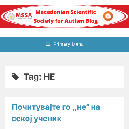
Skip
to
content
Блог на
Primary Menu
Македонското научно
здружение за
Tag:
НЕ
аутизам
Почитувајте го ,,не“ на
секој ученик