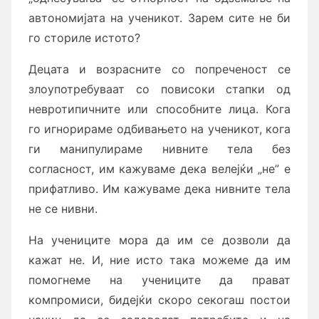
автономијата на ученикот. Зарем сите не би
го сториле истото?
Децата и возрасните со попреченост се
злоупотребуваат со повисоки стапки од
невротипичните или способните лица. Кога
го игнорираме одбивањето на ученикот, кога
ги манипулираме нивните тела без
согласност, им кажуваме дека велејќи „не” е
прифатливо. Им кажуваме дека нивните тела
не се нивни.
На учениците мора да им се дозволи да
кажат не. И, ние исто така можеме да им
помогнеме на учениците да прават
компромиси, бидејќи скоро секогаш постои