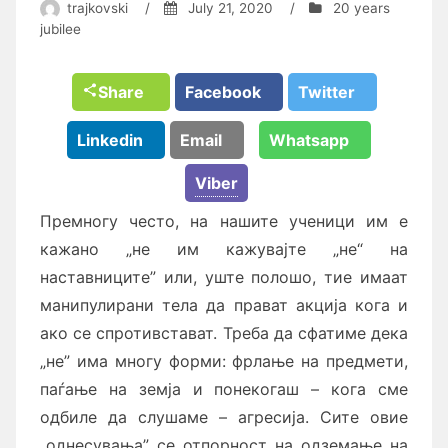
trajkovski
/
July 21, 2020
/
20 years
jubilee
Share
Facebook
Twitter
Linkedin
Email
Whatsapp
Viber
Премногу често, на нашите ученици им е
кажано „не им кажувајте „не“ на
наставниците” или, уште полошо, тие имаат
манипулирани тела да прават акција кога и
ако се спротивстават. Треба да сфатиме дека
„не” има многу форми: фрлање на предмети,
паѓање на земја и понекогаш – кога сме
одбиле да слушаме – агресија. Сите овие
„однесувањa” се отпорност на одземање на