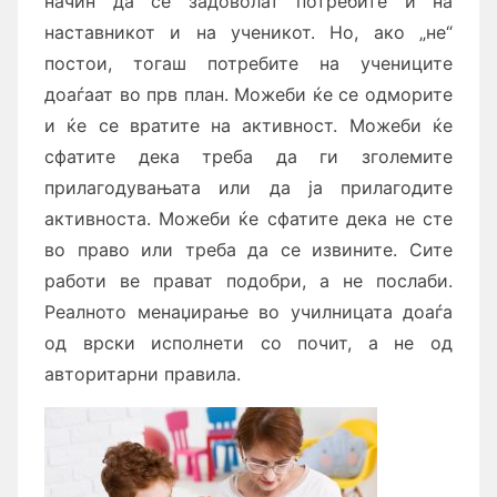
начин да се задоволат потребите и на
наставникот и на ученикот. Но, ако „не“
постои, тогаш потребите на учениците
доаѓаат во прв план. Можеби ќе се одморите
и ќе се вратите на активност. Можеби ќе
сфатите дека треба да ги зголемите
прилагодувањата или да ја прилагодите
активноста. Можеби ќе сфатите дека не сте
во право или треба да се извините. Сите
работи ве прават подобри, а не послаби.
Реалното менаџирање во училницата доаѓа
од врски исполнети со почит, а не од
авторитарни правила.