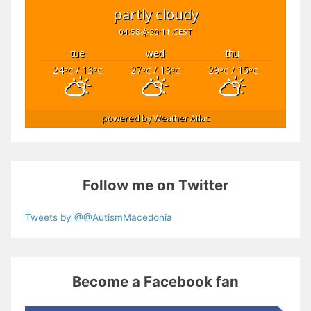
partly cloudy
04:58
20:11 CEST
tue
wed
thu
24
/ 13
27
/ 13
29
/ 15
°C
°C
°C
°C
°C
°C
powered by
Weather Atlas
Follow me on Twitter
Tweets by @@AutismMacedonia
Become a Facebook fan