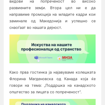
видови на попреченост во високо
развиените земји. Втора цел ни е да
направиме промоција на младите кадри кои
заминале од Македонија и успешно се
снаоѓаат во нашата дејност.
Како прва гостинка ја најавуваме колешката
Флорина Магденовска од Канада која ќе
говори на тема: „Поддршка на канадското
општество за лицата со попреченост“.