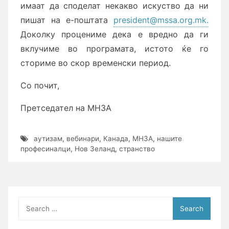
имаат да споделат некакво искуство да ни
пишат на е-поштата
president@mssa.org.mk.
Доколку процениме дека е вредно да ги
вклучиме во програмата, истото ќе го
сториме во скор временски период.
Со почит,
Претседател на МНЗА
аутизам
,
вебинари
,
Канада
,
МНЗА
,
нашите
професиналци
,
Нов Зеланд
,
странство
Search
for: