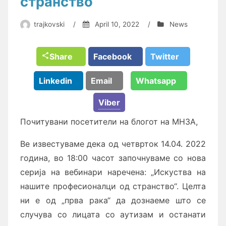
странство
trajkovski
/
April 10, 2022
/
News
Share
Facebook
Twitter
Linkedin
Email
Whatsapp
Viber
Почитувани посетители на блогот на МНЗА,
Ве известуваме дека од четврток 14.04. 2022
година, во 18:00 часот започнуваме со нова
серија на вебинари наречена: „Искуства на
нашите професионалци од странство“. Целта
ни е од „прва рака“ да дознаеме што се
случува со лицата со аутизам и останати