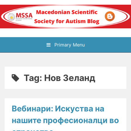
Skip
to
content
Блог на
Primary Menu
Македонското научно
здружение за
Tag:
Нов Зеланд
аутизам
Вебинари: Искуства на
нашите професионалци во