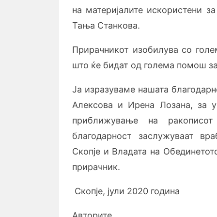
на материјалите искористени за
Тања Станкова.
Прирачникот изобилува со голе
што ќе бидат од голема помош з
Ја изразуваме нашата благодарн
Алексова и Ирена Лозана, за 
приближување на ракописот
благодарност заслужуваат вр
Скопје и Владата на Обединетот
прирачник.
Скопје, јули 2020 година
Авторите