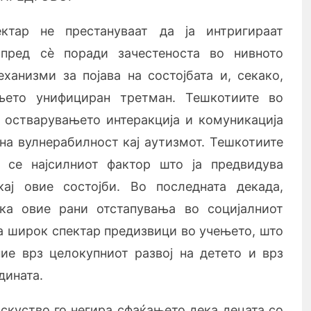
ектар не престануваат да ја интригираат
 пред с
è
поради зачестеноста во нивното
еханизми за појава на состојбата и, секако,
њето унифициран третман. Тешкотиите во
и остварувањето интеракција и комуникација
чна вулнерабилност кај аутизмот. Тешкотиите
 се најсилниот фактор што ја предвидува
кај овие состојби. Во последната декада,
ка овие рани отстапувања во социјалниот
на широк спектар предизвици во учењето, што
ие врз целокупниот развој на детето и врз
дината.
скуство го негира сфаќањето дека децата со