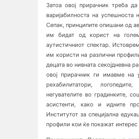
Затоа овој прирачник треба да
варијабилноста на успешноста н
Сепак, принципите опишани од а
им бидат од корист на голем
аутистичниот спектар. Истоврем
им користи на различни профил
децата во нивната секојдневна р
овој прирачник ги имавме на у
рехабилитатори, логопедите,
негувателите во градинките, со
асистенти, како и идните пр
Институтот за специјална едука
профили кои ќе покажат интерес 