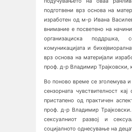
подучувањето на оваа ранлив
подготвени врз основа на матер
изработен од м-р Ивана Василев
внимание е посветено на начини
организациска поддршка, 
комуникацијата и бихејвиорална
врз основа на материјали израб
проф. д-р Владимир Трајковски, 
Во поново време се зголемува и
сензорната чувствителност кај 
пристапено од практичен аспект
проф. д-р Владимир Трајковски.
сексуалниот развој и сексуа
социјалното однесување на децат