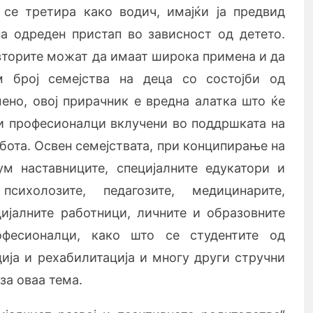
 се третира како водич, имајќи ја предвид
а одреден пристап во зависност од детето.
вторите можат да имаат широка примена и да
 број семејства на деца со состојби од
ено, овој прирачник е вредна алатка што ќе
и професионалци вклучени во поддршката на
абота. Освен семејствата, при конципирање на
м наставниците, специјалните едукатори и
 психолозите, педагозите, медицинарите,
цијалните работници, личните и образовните
офесионалци, како што се студентите од
ција и рехабилитација и многу други стручни
за оваа тема.