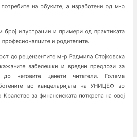
 потребите на обуките, а изработени од м-р
м број илустрации и примери од практиката
а професионалците и родителите.
ост до рецензентите м-р Радмила Стојковска
укажаните забелешки и вредни предлози за
 до неговите ценети читатели.
Голема
аботените во канцеларијата на УНИЦЕФ во
о Кралство за финансиската поткрепа на овој