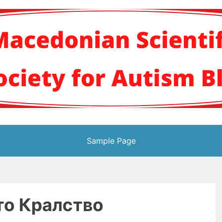
кото научно здруж
Sample Page
о Кралство