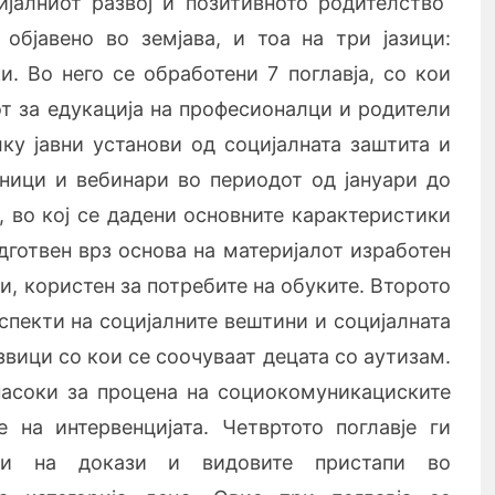
јалниот развој и позитивното родителство“
објавено во земјава, и тоа на три јазици:
и. Во него се обработени 7 поглавја, со кои
т за едукација на професионалци и родители
ку јавни установи од социјалната заштита и
ници и вебинари во периодот од јануари до
, во кој се дадени основните карактеристики
одготвен врз основа на материјалот изработен
и, користен за потребите на обуките. Второто
аспекти на социјалните вештини и социјалната
звици со кои се соочуваат децата со аутизам.
насоки за процена на социокомуникациските
на интервенцијата. Четвртото поглавје ги
ани на докази и видовите пристапи во