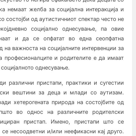
ка немаат желба за социјална интеракција и
со состојби од аутистичниот спектар често не
којдневно социјално однесување, па овие
наат и да се опфатат во една сеопфатна
д на важноста на социјалните интервенции за
а професионалците и родителите е да имаат
 социјалното однесување.
ди различни пристапи, практики и сугестии
лски вештини за деца и млади со аутизам.
ади хетерогената природа на состојбите од
општо во однос на различните родителски
фициран пристап. Имено, пристапи што се
 се несоодветни и/или неефикасни кај друго.