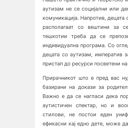
аутизам не се социјални или де
комуникација. Напротив, децата 
располагаат со вештини за се
тешкотии треба да се препоз
индивидуална програма. Со огле
децата со аутизам, императив з
пристап до ресурси посветени на
Прирачникот што е пред вас ну
базирани на докази за родите
Важно е да се нагласи дека пор
аутистичен спектар, но и во
стилови, не постои еден уни
ефикасни кај едно дете, може да