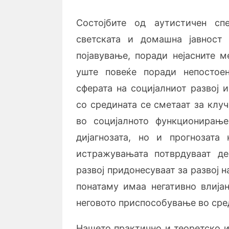
Состојбите од аутистичен сп
светската и домашна јавност
појавување, поради нејасните м
уште повеќе поради непостое
сферата на социјалниот развој 
со средината се сметаат за клу
во социјалното функционирање
дијагнозата, но и прогнозата 
истражувањата потврдуваат де
развој придонесуваат за развој 
понатаму имаа негативно влијан
неговото приспособување во сре
Нашето практично и теоретско и