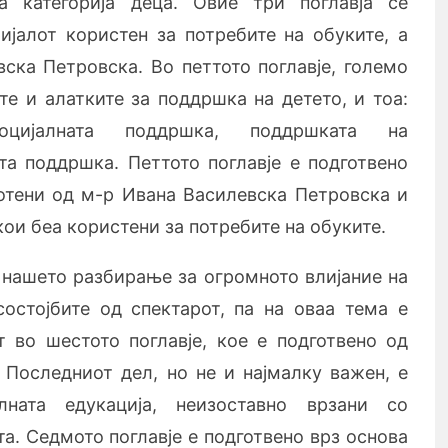
а категорија деца. Овие три поглавја се
ијалот користен за потребите на обуките, а
ска Петровска. Во петтото поглавје, големо
те и алатките за поддршка на детето, и
тоа:
социјалната поддршка, поддршката на
та поддршка. Петтото поглавје е подготвено
отени од м-р Ивана Василевска Петровска и
кои беа користени за потребите на обуките.
 нашето разбирање за огромното влијание на
состојбите од спектарот, па на оваа тема е
 во шестото поглавје, кое е подготвено од
 Последниот дел, но не и најмалку важен, е
лната едукација, неизоставно врзани со
а. Седмото поглавје е подготвено врз основа