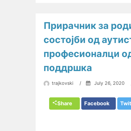
Прирачник за род
состојби од аутис
професионалци од
поддршка
trajkovski
/
July 26, 2020
Share
Facebook
Twi