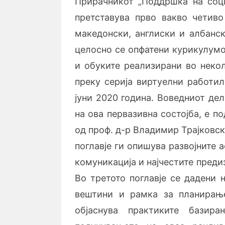
Прирачникот „Поддршка на соци
претставува прво вакво четиво 
македонски, англиски и албанск
целосно се опфатени курикулумо
и обуките реализирани во некол
преку серија виртуелни работил
јуни 2020 година. Воведниот дел
на ова первазивна состојба, е п
од проф. д-р Владимир Трајковск
поглавје ги опишува развојните 
комуникација и најчестите преди
Во третото поглавје се дадени 
вештини и рамка за планирање 
објаснува практиките базир