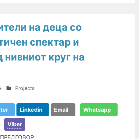
ители на деца со
тичен спектар и
 нивниот круг на
/
Projects
tter
Linkedin
Email
Whatsapp
Viber
ПРЕДГОВОР