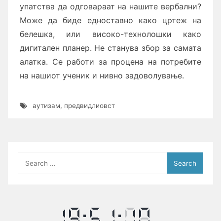
упатства да одговараат на нашите вербални?
Може да биде едноставно како цртеж на
белешка, или високо-технолошки како
дигитален планер. Не станува збор за самата
алатка. Се работи за процена на потребите
на нашиот ученик и нивно задоволување.
аутизам
,
предвидлиовст
Search
for: