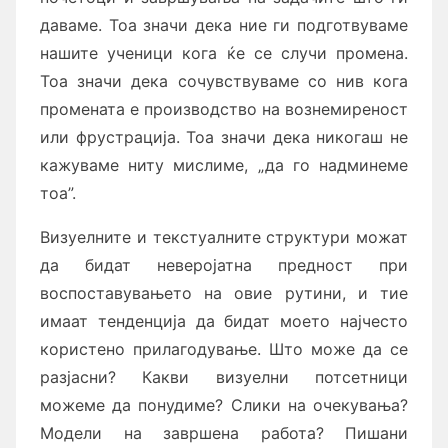
даваме. Тоа значи дека ние ги подготвуваме
нашите ученици кога ќе се случи промена.
Тоа значи дека сочувствуваме со нив кога
промената е производство на вознемиреност
или фрустрација. Тоа значи дека никогаш не
кажуваме ниту мислиме, „да го надминеме
тоа”.
Визуелните и текстуалните структури можат
да бидат неверојатна предност при
воспоставувањето на овие рутини, и тие
имаат тенденција да бидат моето најчесто
користено прилагодување. Што може да се
разјасни? Какви визуелни потсетници
можеме да понудиме? Слики на очекувања?
Модели на завршена работа? Пишани