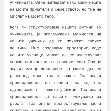
училницата. Овие изгледаат како мали нешта
на моите пријатели и семејството, но тие не
мислат на моето тело.
Кога ги структурираме нашите рутини во
училницата, ја зголемуваме можноста на
нашите ученици да ги покажат своите
вештини. Ние создаваме простории каде
нашите ученици можат да се чувствуваат
повеќе под контрола на нивниот свет. Ова не
значи само предвидливост во нашиот дневен
распоред, иако тоа е важно. Тоа значи
предвидливост во начинот на кој ние
одговараме на нашите ученици. Тоа значи
предвидливост во нашите очекувања за
работа. Тоа значи воспоставување јасни
почетоци и завршувања на задачите што ги