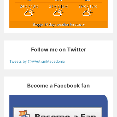
24
/ 13
27
/ 13
29
/ 15
°C
°C
°C
°C
°C
°C
Skopje,
10 days weather forecast ▸
Follow me on Twitter
Tweets by @@AutismMacedonia
Become a Facebook fan