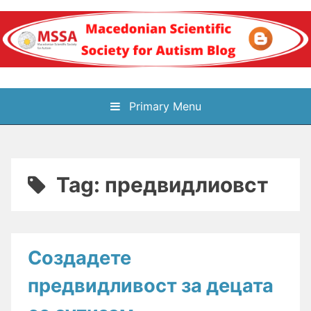
Skip
to
content
Блог на
Primary Menu
Македонското научно
здружение за
Tag:
предвидлиовст
аутизам
Создадете
предвидливост за децата