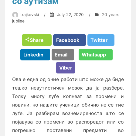
со аутизам
trajkovski
/
July 22, 2020
/
20 years
jubilee
Share
Facebook
Twitter
Linkedin
Email
Whatsapp
Viber
Ова е една од оние работи што може да биде
тешко неаутистичен мозок да ја разбере.
Толку многу луѓе копнеат за промени и
новини, но нашите ученици обично не се тие
луѓе. Ја разбирам вознемиреноста што се
појавува со промени во распоредот или со
погрешно поставени предмети во