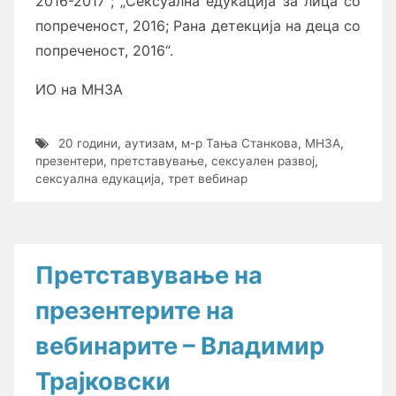
2016-2017“; „Сексуална едукација за лица со
попреченост, 2016; Рана детекција на деца со
попреченост, 2016“.
ИО на МНЗА
20 години
,
аутизам
,
м-р Тања Станкова
,
МНЗА
,
презентери
,
претставување
,
сексуален развој
,
сексуална едукација
,
трет вебинар
Претставување на
презентерите на
вебинарите – Владимир
Трајковски