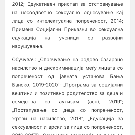
2012; Едукативен пристап за отстранување
на несоодветно сексуално однесување кај
лица со интелектуална попреченост, 2014;
Примена Социјални Приказни во сексуална
едукација на ученици со развојни
нарушувања.
Обучувач: „Спречување на родово базирано
насилство и дискриминација меѓу лицата со
попреченост од јавната установа Бања
Банско, 2019-2020“; „Програма за социјални
вештини и позитивно родителство за деца и
семејства со аутизам (асп), 2019“;
„Постапување со деца со попреченост,
жртви на насилство, 2018“; „Едукација за
сексуалност и врски за лица со попреченост,