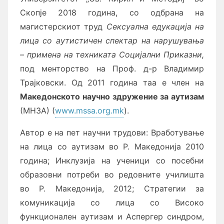
Скопје 2018 година, со одбрана на
магистерскиот труд
Сексуална едукација на
лица со аутистичен спектар на нарушувања
– примена на техниката Социјални Приказни,
под менторство на Проф. д-р Владимир
Трајковски. Од 2011 година таа е член на
Македонското научно здружение за аутизам
(МНЗА) (
www.mssa.org.mk
).
Автор е на пет научни трудови: Вработување
на лица со аутизам во Р. Македонија 2010
година; Инклузија на ученици со посебни
образовни потреби во редовните училишта
во Р. Македонија, 2012; Стратегии за
комуникација со лица со Високо
функционален аутизам и Аспергер синдром,