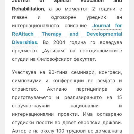
Journal of Special Education and
Rehabilitation
, а во моментот 2 години е
главен и одговорен уредник ан
интернационалното списание
Journal for
ReAttach Therapy and Developmental
Diversities
. Во 2004 година го воведува
предметот „Аутизам“ на постдипломските
студии на Филозофскиот факултет.
Учествува на 90-тина се­ми­на­ри, конгреси,
симпозиуми и конференции во земјата и
странство. Активно партиципира во
приготвувањето и реализирањето на 15
стручно-научни национални и
интернационални проекти. Има остварено
студиски посети во девет европски држави.
Автор е на околу 100 трудови во домашната