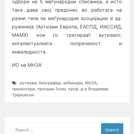
одбори на 5 меѓународни списанија, а исто
така дава свој при­до­нес во работата на
разни тела на меѓународни асоцијации и зд­
ру­же­ни­ја (Аутизам Европа, ЕАСПД, ИАССИД,
МАМХ) кои го третираат ау­ти­з­мот,
интелектуалната попреченост и
инвалидноста.
ИО на МНЗА
аутизам
,
биографија
,
вебинари
,
МНЗА
,
презентери
,
програм Зоом
,
проф. д-р Владимир
Трајковски
Search
for: