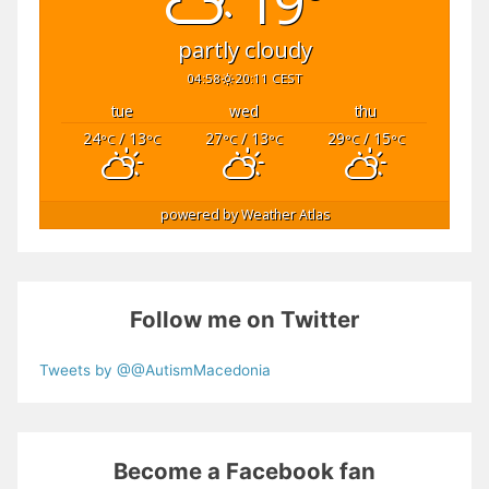
19°
partly cloudy
04:58
20:11 CEST
tue
wed
thu
24
/ 13
27
/ 13
29
/ 15
°C
°C
°C
°C
°C
°C
powered by
Weather Atlas
Follow me on Twitter
Tweets by @@AutismMacedonia
Become a Facebook fan