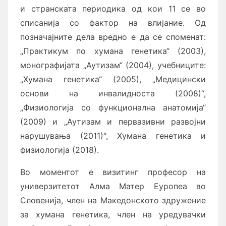
и странската периодика од кои 11 се во
списанија со фактор на влијание. Од
позначајните дела вредно е да се споменат:
„Практикум по хумана генетика“ (2003),
монографијата „Аутизам“ (2004), учебниците:
„Ху­ма­на генетика“ (2005), „Медицински
основи на инвалидноста (2008)“,
„Физиологија со функционална анатомија“
(2009) и „Аутизам и первазивни развојни
нарушувања (2011)“, Хумана генетика и
физиологија (2018).
Во моментот е визитинг професор на
универзитетот Алма Матер Еуропеа во
Словенија, член на Ма­ке­до­нското здружение
за хумана генетика, член на уредувачки