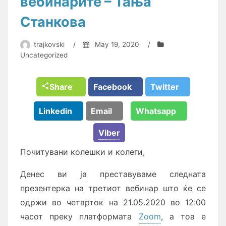
вебинарите – Тања
Станкова
trajkovski
/
May 19, 2020
/
Uncategorized
Share
Facebook
Twitter
Linkedin
Email
Whatsapp
Viber
Почитувани колешки и колеги,
Денес ви ја преставуваме следната
презентерка на третиот вебинар што ќе се
одржи во четврток на 21.05.2020 во 12:00
часот преку платформата
Zoom
, а тоа е