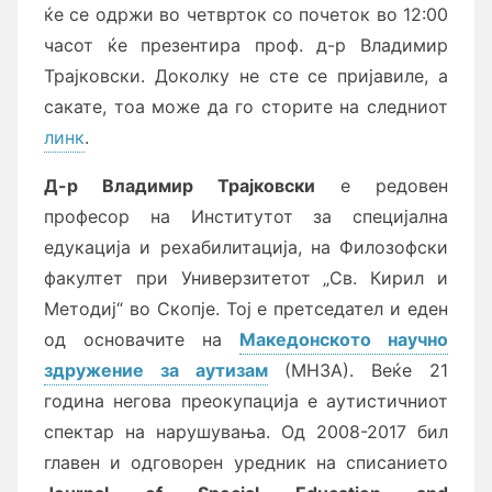
ќе се одржи во четврток со почеток во 12:00
часот ќе презентира проф. д-р Владимир
Трајковски. Доколку не сте се пријавиле, а
сакате, тоа може да го сторите на следниот
линк
.
Д-р Владимир Трајковски
е редовен
професор на Институтот за специјална
едукација и рехабилитација, на Филозофски
факултет при Универзитетот „Св. Кирил и
Методиј“ во Скопје. Тој е претседател и еден
од основачите на
Македонското научно
здружение за аутизам
(МНЗА). Веќе 21
година негова преокупација е аутистичниот
спектар на нарушувања. Од 2008-2017 бил
главен и одговорен уредник на списанието