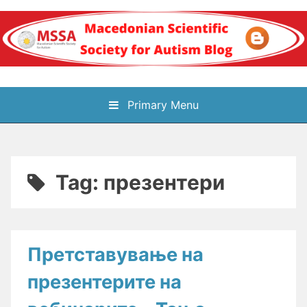
Skip
to
content
Блог на
Primary Menu
Македонското научно
здружение за
Tag:
презентери
аутизам
Претставување на
презентерите на