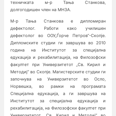
техничката м-р Тања Станкова,
долгогодишен член на МНЗА.
М-р Тања Станкова е дипломиран
дефектолог. Работи како училишен
дефектолог во ООУ„Ѓорче Петров“-Скопје.
Дипломските студии ги завршува во 2010
година на Институтот за специјална
едукација и рехабилитација, на Филозофски
факултет при Универзитетот „Св. Кирил и
Методиј“ во Скопје. Магистерските студии ги
започнува на Универзитетот во Осло,
Норвешка, во рамки на програмата
Специјална едукација, а ги завршува на
Институтот за специјална едукација и
рехабилитација, на Филозофски факултет при
Универзитетот „Св. Кирил и Методиј“ во