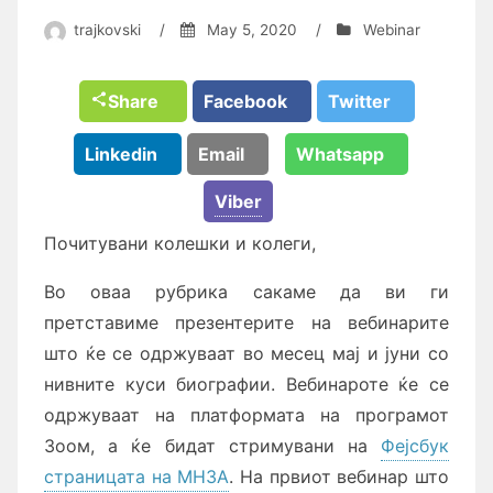
trajkovski
/
May 5, 2020
/
Webinar
Share
Facebook
Twitter
Linkedin
Email
Whatsapp
Viber
Почитувани колешки и колеги,
Во оваа рубрика сакаме да ви ги
претставиме презентерите на вебинарите
што ќе се одржуваат во месец мај и јуни со
нивните куси биографии. Вебинароте ќе се
одржуваат на платформата на програмот
Зоом, а ќе бидат стримувани на
Фејсбук
страницата на МНЗА
. На првиот вебинар што