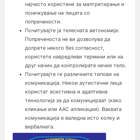
најчесто користени за малтретирање и
понижување на лицата со
попречености.
Почитувајте ја телесната автономија.
Попреченоста не ви дозволува да
допрете некого без согласност,
користете навредливи термини или на
друг начин да контролирате нечие тело.
Почитувајте ги различните типови на
комуникација. Некои аутистични лица
користат асистивна и адаптивна
технологија за да комуницираат (како
кликање или ААС апликации). Ваквата
комуникација е валидна исто колку и
вербалната.