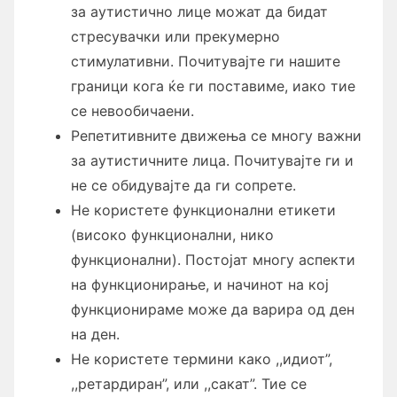
за аутистично лице можат да бидат
стресувачки или прекумерно
стимулативни. Почитувајте ги нашите
граници кога ќе ги поставиме, иако тие
се невообичаени.
Репетитивните движења се многу важни
за аутистичните лица. Почитувајте ги и
не се обидувајте да ги сопрете.
Не користете функционални етикети
(високо функционални, нико
функционални). Постојат многу аспекти
на функционирање, и начинот на кој
функционираме може да варира од ден
на ден.
Не користете термини како ,,идиот”,
,,ретардиран”, или ,,сакат”. Тие се