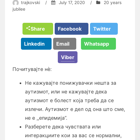
trajkovski
/
July 17, 2020
/
20 years
jubilee
Share
Facebook
Twitter
Linkedin
Email
Whatsapp
Viber
Почитувајте нè:
Не кажувајте понижувачки нешта за
аутизмот, или не кажувајте дека
аутизмот е болест која треба да се
излечи. Аутизмот е дел од она што сме,
не е ,,епидемија”.
Разберете дека чувствата или
интеракциите кои за вас се нормални,