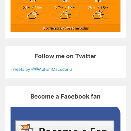
tue
wed
thu
24
/ 13
27
/ 13
29
/ 15
°C
°C
°C
°C
°C
°C
powered by
Weather Atlas
Follow me on Twitter
Tweets by @@AutismMacedonia
Become a Facebook fan