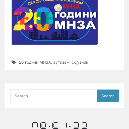
20 години МНЗА
,
аутизам
,
сојузник
Search
for: