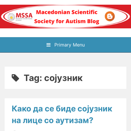
Skip
to
content
Блог на
Primary Menu
Македонското научно
здружение за
Tag:
сојузник
аутизам
Како да се биде сојузник
на лице со аутизам?