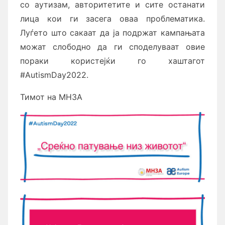
со аутизам, авторитетите и сите останати
лица кои ги засега оваа проблематика.
Луѓето што сакаат да ја подржат кампањата
можат слободно да ги споделуваат овие
пораки користејќи го хаштагот
#AutismDay2022.
Тимот на МНЗА