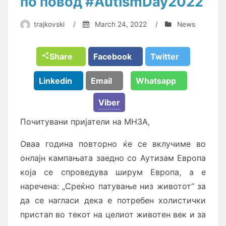
по повод #AutismDay2022
trajkovski
/
March 24, 2022
/
News
Share
Facebook
Twitter
Linkedin
Email
Whatsapp
Viber
Почитувани пријатели на МНЗА,
Оваа година повторно ќе се вклучиме во
онлајн кампањата заедно со Аутизам Европа
која се спроведува ширум Европа, а е
наречена: „Среќно патување низ животот“ за
да се нагласи дека е потребен холистички
пристап во текот на целиот животен век и за