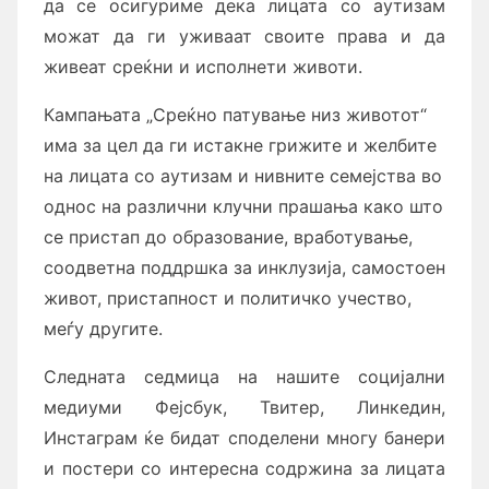
да се осигуриме
дека
лицата со аутизам
можат да ги уживаат своите права и да
живеат среќни и исполнети животи.
Кампањата „Среќно патување низ животот“
има за цел да ги истакне грижите и желбите
на лицата со аутизам
и нивните семејства во
однос на различни клучни прашања како што
се пристап до образование, вработување,
соодветна поддршка за инклузија, самостоен
живот, пристапност и политичко учество,
меѓу другите.
Следната седмица на нашите социјални
медиуми Фејсбук, Твитер, Линкедин,
Инстаграм ќе бидат споделени многу банери
и постери со интересна содржина за лицата