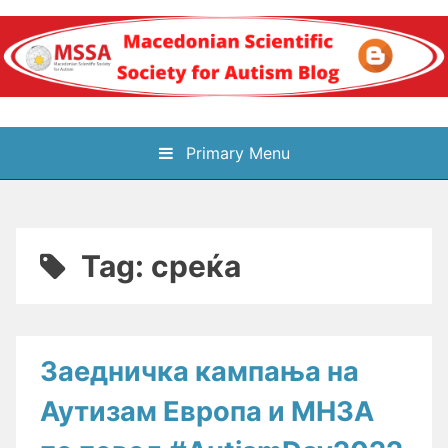
Skip
to
content
Блог на
Primary Menu
Македонското научно
здружение за
Tag:
среќа
аутизам
Заедничка кампања на
Аутизам Европа и МНЗА