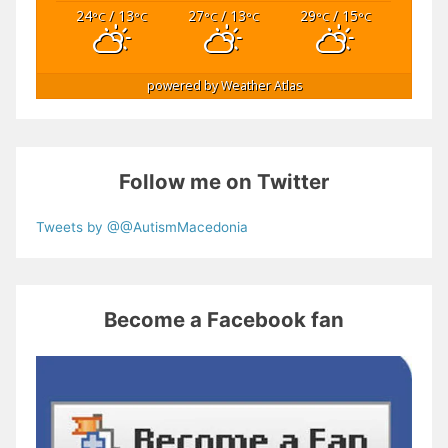
24
/ 13
27
/ 13
29
/ 15
°C
°C
°C
°C
°C
°C
powered by
Weather Atlas
Follow me on Twitter
Tweets by @@AutismMacedonia
Become a Facebook fan