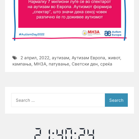
2 април
,
2022
,
аутизам
,
Аутизам Европа
,
живот
,
кампања
,
МНЗА
,
патување
,
Светски ден
,
среќа
Search
for: