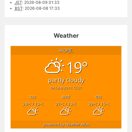
JST
:
2026-08-09 01:33
BST
:
2026-08-08 17:33
Weather
SKOPJE,
19°
partly cloudy
04:58
20:11 CEST
tue
wed
thu
24
/ 13
27
/ 13
29
/ 15
°C
°C
°C
°C
°C
°C
powered by
Weather Atlas