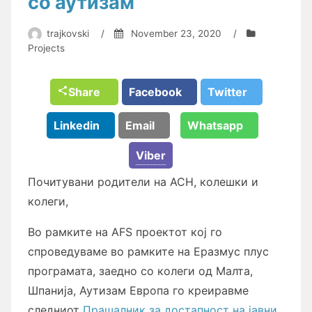
со аутизам
trajkovski
/
November 23, 2020
/
Projects
Share
Facebook
Twitter
Linkedin
Email
Whatsapp
Viber
Почитувани родители на АСН, колешки и
колеги,
Во рамките на AFS проектот кој го
спроведуваме во рамките на Еразмус плус
програмата, заедно со колеги од Малта,
Шпанија, Аутизам Европа го креиравме
следниот
Прашалник за достапност на јавни