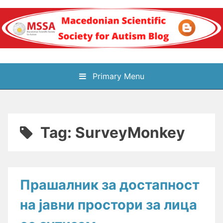
Skip
to
content
Блог на
Primary Menu
Македонското научно
здружение за
Tag:
SurveyMonkey
аутизам
Прашалник за достапност
на јавни простори за лица