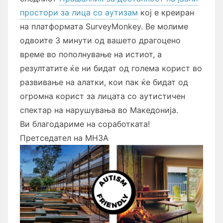
простори за лица со аутизам
кој е креиран
на платформата SurveyMonkey. Ве молиме
одвоите 3 минути од вашето драгоцено
време во пополнување на истиот, а
резултатите ќе ни бидат од голема корист во
развивање на алатки, кои пак ќе бидат од
огромна корист за лицата со аутистичен
спектар на нарушувања во Македонија.
Ви благодариме на соработката!
Претседател на МНЗА