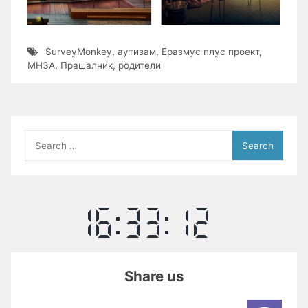
SurveyMonkey
,
аутизам
,
Еразмус плус проект
,
МНЗА
,
Прашалник
,
родители
Search
for:
Share us