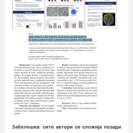
Забелешка: сите автори се сложија позади