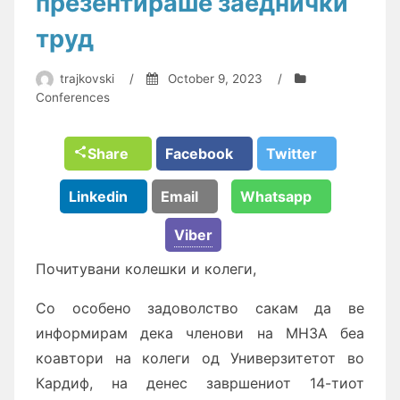
презентираше заеднички
труд
trajkovski
/
October 9, 2023
/
Conferences
Share
Facebook
Twitter
Linkedin
Email
Whatsapp
Viber
Почитувани колешки и колеги,
Со особено задоволство сакам да ве
информирам дека членови на МНЗА беа
коавтори на колеги од Универзитетот во
Кардиф, на денес завршениот 14-тиот