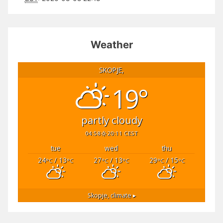
Weather
SKOPJE,
19°
partly cloudy
04:58
20:11 CEST
tue
wed
thu
24
/ 13
27
/ 13
29
/ 15
°C
°C
°C
°C
°C
°C
Skopje,
climate ▸