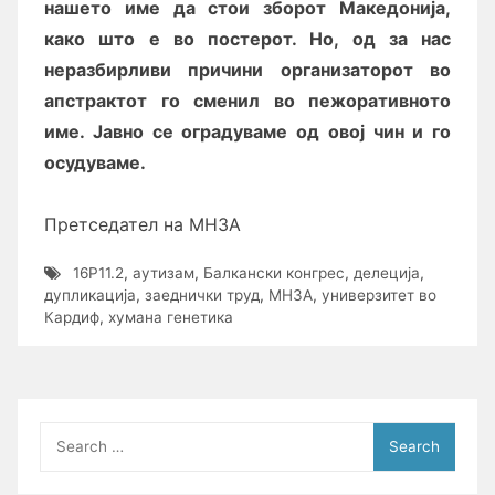
нашето име да стои зборот Македонија,
како што е во постерот. Но, од за нас
неразбирливи причини организаторот во
апстрактот го сменил во пежоративното
име. Јавно се оградуваме од овој чин и го
осудуваме.
Претседател на МНЗА
16P11.2
,
аутизам
,
Балкански конгрес
,
делеција
,
дупликација
,
заеднички труд
,
МНЗА
,
универзитет во
Кардиф
,
хумана генетика
Search
for: