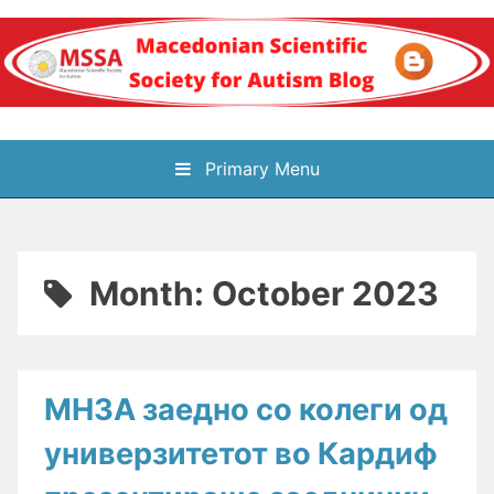
Skip
to
content
Блог на
Primary Menu
Македонското научно
здружение за
Month:
October 2023
аутизам
МНЗА заедно со колеги од
универзитетот во Кардиф