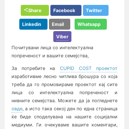
Share
Facebook
Twitter
Linkedin
Email
Whatsapp
Viber
Почитувани лица со интелектуална
попреченост и вашите семејства,
За потребите на
CUPID COST проектот
изработивме лесно читлива брошура со која
треба да го промовираме проектот кај сите
лица со интелектуална попреченост и
нивните семејства. Можете да ја погледнете
овде
, а исто така секој ден по една страница
ќе биде споделувана на нашите социјални
медиуми. Ги очекуваме вашите коментари,