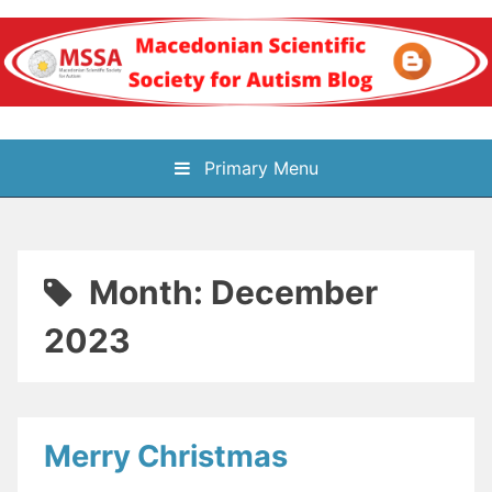
Skip
to
content
Блог на
Primary Menu
Македонското научно
здружение за
Month:
December
аутизам
2023
Merry Christmas