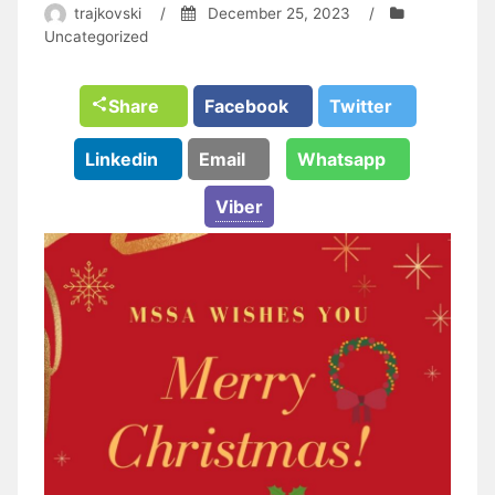
trajkovski
/
December 25, 2023
/
Uncategorized
Share
Facebook
Twitter
Linkedin
Email
Whatsapp
Viber