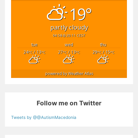
19°
partly cloudy
04:58
20:11 CEST
tue
wed
thu
24
/ 13
27
/ 13
29
/ 15
°C
°C
°C
°C
°C
°C
powered by
Weather Atlas
Follow me on Twitter
Tweets by @@AutismMacedonia