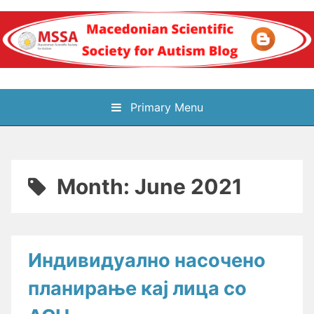
Skip
to
content
Блог на
Primary Menu
Македонското научно
здружение за
Month:
June 2021
аутизам
Индивидуално насочено
планирање кај лица со