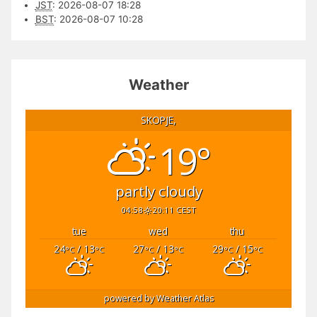
JST
:
2026-08-07 18:28
BST
:
2026-08-07 10:28
Weather
SKOPJE,
19°
partly cloudy
04:58
20:11 CEST
tue
wed
thu
24
/ 13
27
/ 13
29
/ 15
°C
°C
°C
°C
°C
°C
powered by
Weather Atlas