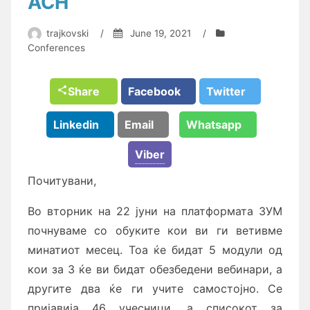
АСН
trajkovski
/
June 19, 2021
/
Conferences
Share
Facebook
Twitter
Linkedin
Email
Whatsapp
Viber
Почитувани,
Во вторник на 22 јуни на платформата ЗУМ
почнуваме со обуките кои ви ги ветивме
минатиот месец. Тоа ќе бидат 5 модули од
кои за 3 ќе ви бидат обезбедени вебинари, а
другите два ќе ги учите самостојно. Се
пријавија 46 учесници, а списокот за