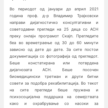
Во периодот од јануари до април 2021
година проф. д-р Владимир Трајковски
направи дијагностичко консултативни и
советодавни прегледи на 25 деца со АСН
преку онлајн програмот Скајп. Прегледите
беа во времетраење од 30 до 60 минути
зависно од дете до дете. За сите постои
документација со фотографија од прегледот.
Беше констатирана или потврдена
дијагнозата АСН. Беше посочен
биомедицински третман и други битни
совети за подобра рехабилитација. Во текот
на сите прегледи беше пружена и
психосоцијална поддршка на семејствата
како и охрабрување со насоки за