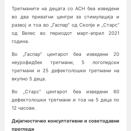
Третманите на децата со АСН беа изведени
во два приватни центри за стимулација и
развој и тоа во „Гаспар“ од Скопје и „Старс“
од Велес во периодот март-април 2021
година.
Во „Гаспар“ центарот беа изведени 20
неурофидбек третмани, 5 логопедски
третмани и 25 дефектолошки третмани на
вкупно 5 деца.
Во „Старс“ центарот беа изведени 60
дефектолошки третмани и тоа на 5 деца по
12 часови.
Дијагностичко консултативни и советодавни
прегледи