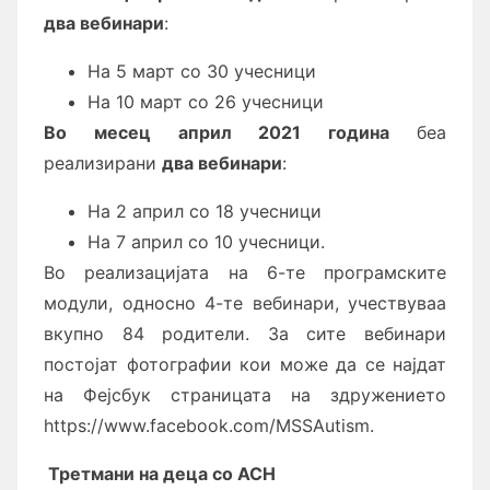
два вебинари
:
На 5 март со 30 учесници
На 10 март со 26 учесници
Во месец април 2021 година
беа
реализирани
два вебинари
:
На 2 април со 18 учесници
На 7 април со 10 учесници.
Во реaлизацијата на 6-те програмските
модули, односно 4-те вебинари, учествуваа
вкупно 84 родители. За сите вебинари
постојат фотографии кои може да се најдат
на Фејсбук страницата на здружението
https://www.facebook.com/MSSAutism.
Третмани на деца со АСН