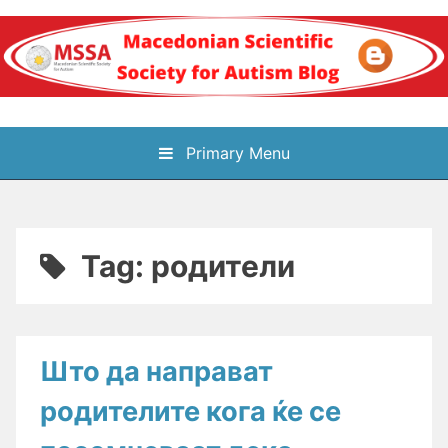
Skip
to
content
Блог на
Primary Menu
Македонското научно
здружение за
Tag:
родители
аутизам
Што да направат
родителите кога ќе се