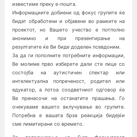
известиме преку е-пошта.
Информациите добиени од фокус групите ќе
бидат обработени и објавени во рамките на
проектот, но Вашето учество е потполно
анонимно и при презентирање на
резултатите ќе Ви биде доделен псевдоним.
За да ги пополните потребните информации,
Ве молиме прво изберете дали сте лице со
состојба на аутистичен спектар или
интелектуална попреченост, родител или
едукатор, а потоа соодветниот одговор ќе
Ве пренасочи на останатите прашања. Го
очекуваме вашето вклучување во групите.
Потребна е вашата брза реакција бидејќи
сме лимитирани со времето.