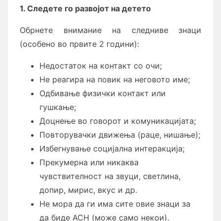
1. Следете го развојот на детето
Обрнете внимание на следниве знаци
(особено во првите 2 години):
Недостаток на контакт со очи;
Не реагира на повик на неговото име;
Одбивање физички контакт или
гушкање;
Доцнење во говорот и комуникацијата;
Повторувачки движења (раце, нишање);
Избегнување социјална интеракција;
Прекумерна или никаква
чувствителност на звуци, светлина,
допир, мирис, вкус и др.
Не мора да ги има сите овие знаци за
да биде АСН (може само некои).