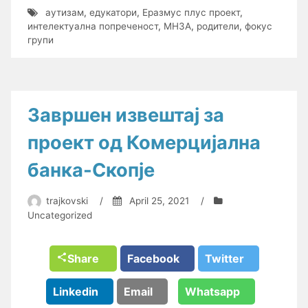
аутизам
,
едукатори
,
Еразмус плус проект
,
интелектуална попреченост
,
МНЗА
,
родители
,
фокус
групи
Завршен извештај за
проект од Комерцијална
банка-Скопје
trajkovski
/
April 25, 2021
/
Uncategorized
Share
Facebook
Twitter
Linkedin
Email
Whatsapp