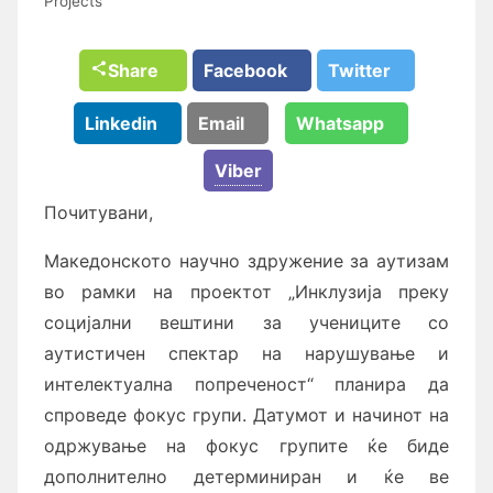
Projects
Share
Facebook
Twitter
Linkedin
Email
Whatsapp
Viber
Почитувани,
Македонското научно здружение за аутизам
во рамки на проектот „Инклузија преку
социјални вештини за учениците со
аутистичен спектар на нарушување и
интелектуална попреченост“ планира да
спроведе фокус групи. Датумот и начинот на
одржување на фокус групите ќе биде
дополнително детерминиран и ќе ве