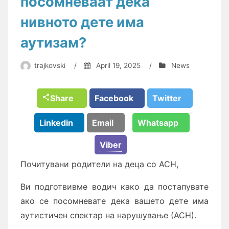
посомневаат дека
нивното дете има
аутизам?
trajkovski
/
April 19, 2025
/
News
Share
Facebook
Twitter
Linkedin
Email
Whatsapp
Viber
Почитувани родители на деца со АСН,
Ви подготвивме водич како да постапувате
ако се посомневате дека вашето дете има
аутистичен спектар на нарушување (АСН).