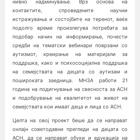
нивно надминување. Врз основа на
контактите, спроведените научни
истражувања и состојбите на теренот, веќе
подолго време произлегува потребата за
подобар начин на информирање, почести
средби на тематски вебинари поврзани со
аутизмот, креирање на материјали за
поддршка, како и психосоцијална поддршка
на семејствата на децата со аутизам и
пошироката заедница. МНЗА работи 21
година на подигнување на свесноста за АСН
и подобрување на квалитетот на живот на
семејствата кои имаат деца и лица со АСН.
Целта на овој проект беше да се направат
онлајн советодавни прегледи на децата со
АСН, да се направат обуки и едукација на