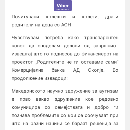
Viber
Почитувани колешки и колеги, драги
родители на деца со АСН
Чувствувам потреба како транспарентен
човек да споделам делови од завршниот
извештај што го поднесов до финансиерот на
проектот „Родителите не ги оставаме сами“
Комерцијална банка АД Скопје. Во
продолжение извадоци:
Македонското научно здружение за аутизам
е прво вакво здружение кое редовно
комуницира со семејствата и добро ги
познава проблемите со кои се соочуваат при
што на разни начини се бараат решенија за