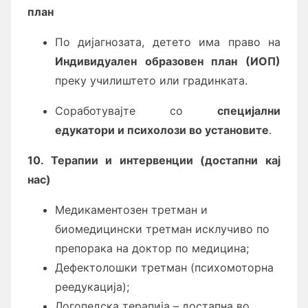
план
По дијагнозата, детето има право на
Индивидуален образовен план (ИОП)
преку училиштето или градинката.
Соработувајте со
специјални
едукатори и психолози во установите
.
10. Терапии и интервенции (достапни кај
нас)
Медикаментозен третман и
биомедицински третман исклучиво по
препорака на доктор по медицина;
Дефектолошки третман (психомоторна
реедукација);
Логопедска терапија – достапна во