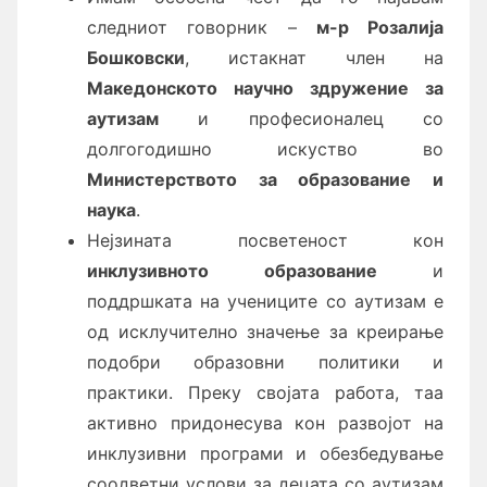
следниот говорник –
м-р Розалија
Бошковски
, истакнат член на
Македонското научно здружение за
аутизам
и професионалец со
долгогодишно искуство во
Министерството за образование и
наука
.
Нејзината посветеност кон
инклузивното образование
и
поддршката на учениците со аутизам е
од исклучително значење за креирање
подобри образовни политики и
практики. Преку својата работа, таа
активно придонесува кон развојот на
инклузивни програми и обезбедување
соодветни услови за децата со аутизам