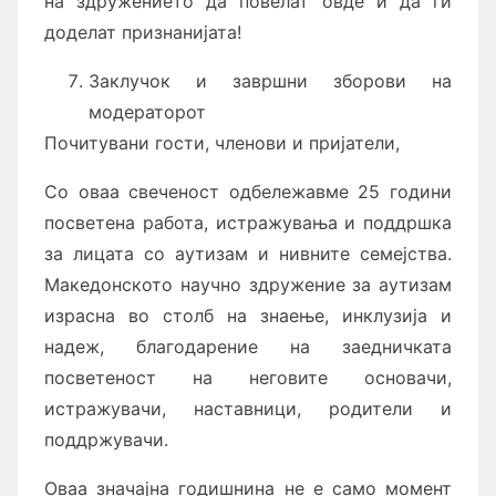
на здружението да повелат овде и да ги
доделат признанијата!
Заклучок и завршни зборови на
модераторот
Почитувани гости, членови и пријатели,
Со оваа свеченост одбележавме 25 години
посветена работа, истражувања и поддршка
за лицата со аутизам и нивните семејства.
Македонското научно здружение за аутизам
израсна во столб на знаење, инклузија и
надеж, благодарение на заедничката
посветеност на неговите основачи,
истражувачи, наставници, родители и
поддржувачи.
Оваа значајна годишнина не е само момент