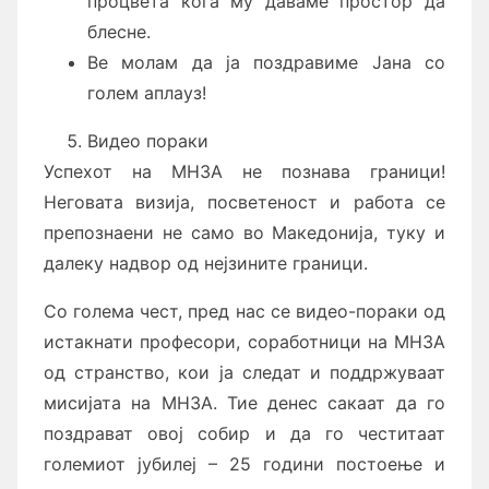
процвета кога му даваме простор да
блесне.
Ве молам да ја поздравиме Јана со
голем аплауз!
Видео пораки
Успехот на МНЗА не познава граници!
Неговата визија, посветеност и работа се
препознаени не само во Македонија, туку и
далеку надвор од нејзините граници.
Со голема чест, пред нас се видео-пораки од
истакнати професори, соработници на МНЗА
од странство, кои ја следат и поддржуваат
мисијата на МНЗА. Тие денес сакаат да го
поздрават овој собир и да го честитаат
големиот јубилеј – 25 години постоење и