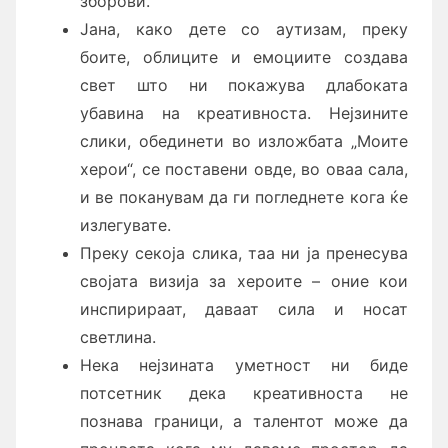
зборови.
Јана, како дете со аутизам, преку
боите, облиците и емоциите создава
свет што ни покажува длабоката
убавина на креативноста. Нејзините
слики, обединети во изложбата „Моите
херои“, се поставени овде, во оваа сала,
и ве поканувам да ги погледнете кога ќе
излегувате.
Преку секоја слика, таа ни ја пренесува
својата визија за хероите – оние кои
инспирираат, даваат сила и носат
светлина.
Нека нејзината уметност ни биде
потсетник дека креативноста не
познава граници, а талентот може да