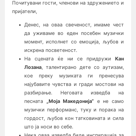
Почитувани гости, членови на здружението и
пријатели,
Денес, на оваа свеченост, имаме чест
да уживаме во еден посебен музички
момент, исполнет со емоција, љубов и
искрена посветеност.
На сцената ќе ни се придружи
Кан
Лозана
, талентирано дете со аутизам,
кое преку музиката ги пренесува
најубавите чувства и гради мостови на
разбирање. Неговата изведба на
песната
„Моја Македонија“
е не само
музички перформанс, туку и порака на
гордост, љубов кон татковината и сила
што ја носи во себе.
Нека оваа изведба биде инспирација за