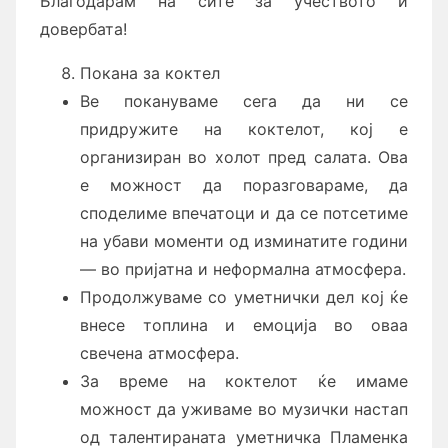
Благодарам на сите за учеството и
довербата!
Покана за коктел
Ве покануваме сега да ни се
придружите на коктелот, кој е
организиран во холот пред салата. Ова
е можност да поразговараме, да
споделиме впечатоци и да се потсетиме
на убави моменти од изминатите години
— во пријатна и неформална атмосфера.
Продолжуваме со уметнички дел кој ќе
внесе топлина и емоција во оваа
свечена атмосфера.
За време на коктелот ќе имаме
можност да уживаме во музички настап
од талентираната уметничка Пламенка