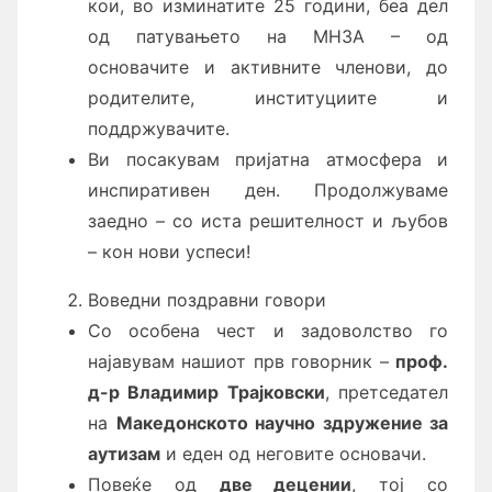
кои, во изминатите 25 години, беа дел
од патувањето на МНЗА – од
основачите и активните членови, до
родителите, институциите и
поддржувачите.
Ви посакувам пријатна атмосфера и
инспиративен ден. Продолжуваме
заедно – со иста решителност и љубов
– кон нови успеси!
Воведни поздравни говори
Со особена чест и задоволство го
најавувам нашиот прв говорник –
проф.
д-р Владимир Трајковски
, претседател
на
Македонското научно здружение за
аутизам
и еден од неговите основачи.
Повеќе од
две децении
, тој со