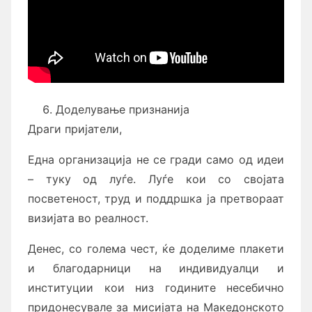
Доделување признанија
Драги пријатели,
Една организација не се гради само од идеи
– туку од луѓе. Луѓе кои со својата
посветеност, труд и поддршка ја претвораат
визијата во реалност.
Денес, со голема чест, ќе доделиме плакети
и благодарници на индивидуалци и
институции кои низ годините несебично
придонесувале за мисијата на Македонското