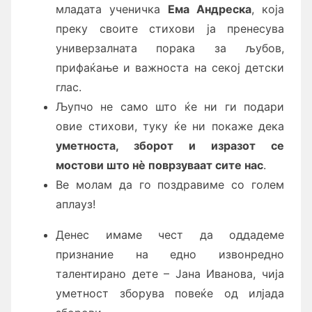
младата ученичка
Ема Андреска
, која
преку своите стихови ја пренесува
универзалната порака за љубов,
прифаќање и важноста на секој детски
глас.
Љупчо не само што ќе ни ги подари
овие стихови, туку ќе ни покаже дека
уметноста, зборот и изразот се
мостови што
нè
поврзуваат сите нас
.
Ве молам да го поздравиме со голем
аплауз!
Денес имаме чест да оддадеме
признание на едно извонредно
талентирано дете – Јана Иванова, чија
уметност зборува повеќе од илјада