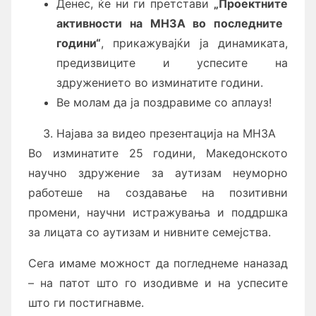
Денес, ќе ни ги претстави
„Проектни
те
активности на МНЗА
во последните
години
“
, прикажувајќи ја динамиката,
предизвиците и успесите на
здружението во изминатите години.
Ве молам да ја поздравиме со аплауз!
Најава за видео презентација на МНЗА
Во изминатите 25 години, Македонското
научно здружение за аутизам неуморно
работеше на создавање на позитивни
промени, научни истражувања и поддршка
за лицата со аутизам и нивните семејства.
Сега имаме можност да погледнеме наназад
– на патот што го изодивме и на успесите
што ги постигнавме.