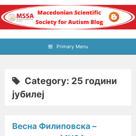
Skip
to
content
Блог на
Primary Menu
Македонското научно
здружение за
Category:
25 години
аутизам
јубилеј
Весна Филиповска –