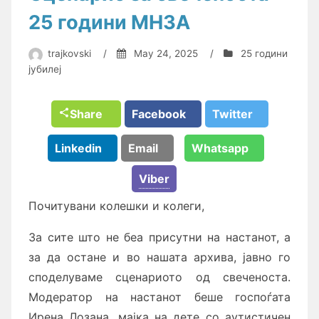
25 години МНЗА
trajkovski
/
May 24, 2025
/
25 години
јубилеј
Share
Facebook
Twitter
Linkedin
Email
Whatsapp
Viber
Почитувани колешки и колеги,
За сите што не беа присутни на настанот, а
за да остане и во нашата архива, јавно го
споделуваме сценариото од свеченоста.
Модератор на настанот беше госпоѓата
Ирена Лозана, мајка на дете со аутистичен