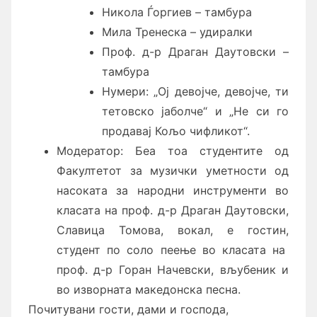
Никола Ѓоргиев – тамбура
Мила Тренеска – удиралки
Проф. д-р Драган Даутовски –
тамбура
Нумери: „Ој девојче, девојче, ти
тетовско јаболче“ и „Не си го
продавај Кољо чифликот“.
Модератор: Беа тоа студентите од
Факултетот за музички уметности од
насоката за народни инструменти во
класата на проф. д-р Драган Даутовски,
Славица Томова, вокал, е гостин,
студент по соло пеење во класата на
проф. д-р Горан Начевски, вљубеник и
во изворната македонска песна.
Почитувани гости, дами и господа,