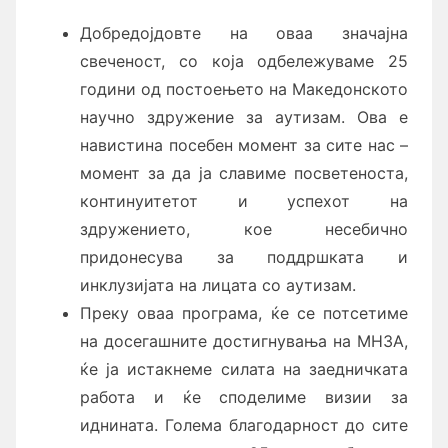
Добредојдовте на оваа значајна
свеченост, со која одбележуваме 25
години од постоењето на Македонското
научно здружение за аутизам. Ова е
навистина посебен момент за сите нас –
момент за да ја славиме посветеноста,
континуитетот и успехот на
здружението, кое несебично
придонесува за поддршката и
инклузијата на лицата со аутизам.
Преку оваа програма, ќе се потсетиме
на досегашните достигнувања на МНЗА,
ќе ја истакнеме силата на заедничката
работа и ќе споделиме визии за
иднината. Голема благодарност до сите