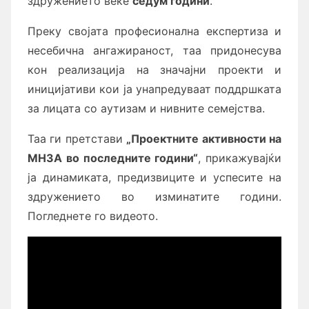
здружението веќе
седум години
.
Преку својата професионална експертиза и
несебична ангажираност, таа придонесува
кон реализација на значајни проекти и
иницијативи кои ја унапредуваат поддршката
за лицата со аутизам и нивните семејства.
Таа ги претстави
„Проектни
те
активности на
МНЗА
во последните години
“
, прикажувајќи
ја динамиката, предизвиците и успесите на
здружението во изминатите години.
Погледнете го видеото.