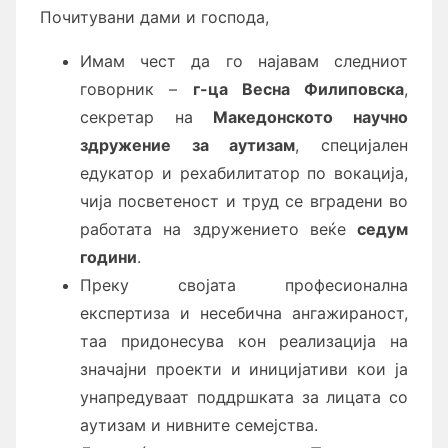
Почитувани дами и господа,
Имам чест да го најавам следниот
говорник –
г-ца Весна Филиповска
,
секретар на
Македонското научно
здружение за аутизам
, специјален
едукатор и рехабилитатор по вокација,
чија посветеност и труд се вградени во
работата на здружението веќе
седум
години
.
Преку својата професионална
експертиза и несебична ангажираност,
таа придонесува кон реализација на
значајни проекти и иницијативи кои ја
унапредуваат поддршката за лицата со
аутизам и нивните семејства.