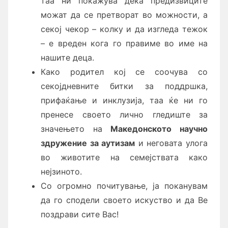
таа ни покажува дека предизвиците
можат да се претворат во можности, а
секој чекор – колку и да изгледа тежок
– е вреден кога го правиме во име на
нашите деца.
Како родител кој се соочува со
секојдневните битки за поддршка,
прифаќање и инклузија, таа ќе ни го
пренесе своето лично гледиште за
значењето на
Македонското научно
здружение за аутизам
и неговата улога
во животите на семејствата како
нејзиното.
Со огромно почитување, ја поканувам
да го сподели своето искуство и да Ве
поздрави сите Вас!