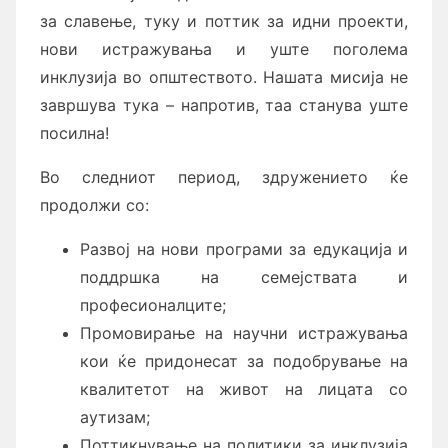
за славење, туку и поттик за идни проекти,
нови истражувања и уште поголема
инклузија во општеството. Нашата мисија не
завршува тука – напротив, таа станува уште
посилна!
Во следниот период, здружението ќе
продолжи со:
Развој на нови програми за едукација и
поддршка на семејствата и
професионалците;
Промовирање на научни истражувања
кои ќе придонесат за подобрување на
квалитетот на живот на лицата со
аутизам;
Поттикнување на политики за инклузија