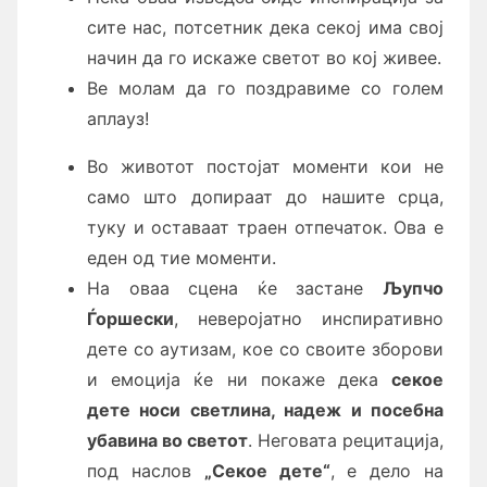
сите нас, потсетник дека секој има свој
начин да го искаже светот во кој живее.
Ве молам да го поздравиме со голем
аплауз!
Во животот постојат моменти кои не
само што допираат до нашите срца,
туку и оставаат траен отпечаток. Ова е
еден од тие моменти.
На оваа сцена ќе застане
Љупчо
Ѓоршески
, неверојатно инспиративно
дете со аутизам, кое со своите зборови
и емоција ќе ни покаже дека
секое
дете носи светлина, надеж и посебна
убавина во светот
. Неговата рецитација,
под наслов
„Секое дете“
, е дело на