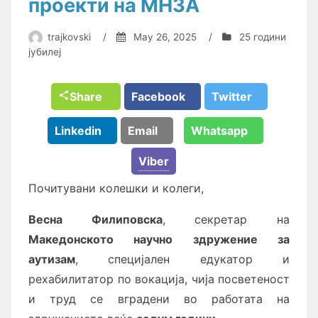
проекти на МНЗА
trajkovski
/
May 26, 2025
/
25 години
јубилеј
Share
Facebook
Twitter
Linkedin
Email
Whatsapp
Viber
Почитувани колешки и колеги,
Весна Филиповска
, секретар на
Македонското научно здружение за
аутизам
, специјален едукатор и
рехабилитатор по вокација, чија посветеност
и труд се вградени во работата на