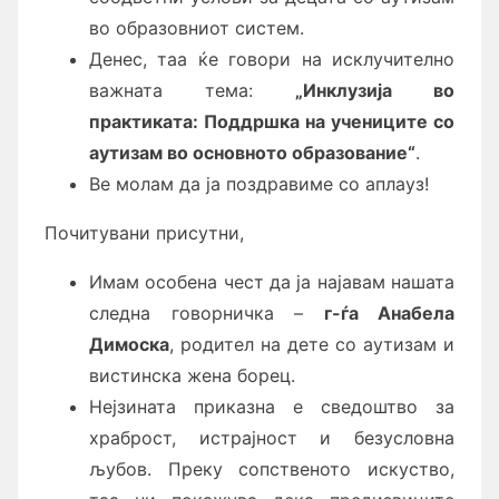
во образовниот систем.
Денес, таа ќе говори на исклучително
важната тема:
„Инклузија во
практиката: Поддршка на ученици
те
со
аутизам во основното образование“
.
Ве молам да ја поздравиме со аплауз!
Почитувани присутни,
Имам особена чест да ја најавам нашата
следна говорничка –
г-ѓа Анабела
Димоска
, родител на дете со аутизам и
вистинска жена борец.
Нејзината приказна е сведоштво за
храброст, истрајност и безусловна
љубов. Преку сопственото искуство,