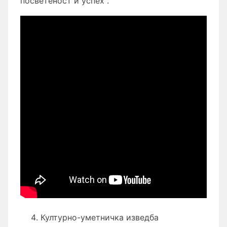
посветеност и успех“.
Културно-уметничка изведба