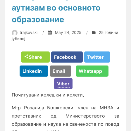
аутизам во основното
образование
trajkovski
/
May 24, 2025
/
25 години
јубилеј
Share
Facebook
Twitter
Linkedin
Email
Whatsapp
Viber
Почитувани колешки и колеги,
M-p Розалија Бошковски, член на МНЗА и
претставник од Министерството за
образование и наука на свеченоста по повод