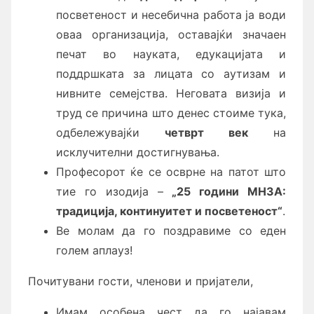
посветеност и несебична работа ја води
оваа организација, оставајќи значаен
печат во науката, едукацијата и
поддршката за лицата со аутизам и
нивните семејства. Неговата визија и
труд се причина што денес стоиме тука,
одбележувајќи
четврт век
на
исклучителни достигнувања.
Професорот ќе се осврне на патот што
тие го изодија –
„25 години МНЗА:
традиција, континуитет и посветеност“
.
Ве молам да го поздравиме со еден
голем аплауз!
Почитувани гости, членови и пријатели,
Имам особена чест да го најавам