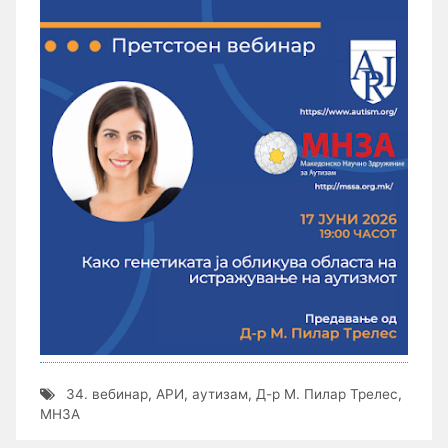
34. вебинар
,
АРИ
,
аутизам
,
Д-р М. Пилар Трелес
,
МНЗА