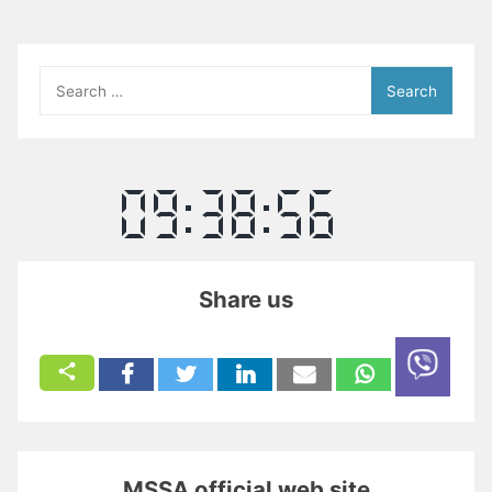
Search
for:
Share us
MSSA official web site