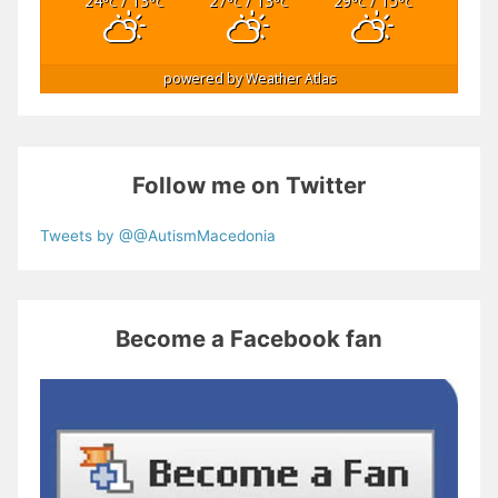
24
/ 13
27
/ 13
29
/ 15
°C
°C
°C
°C
°C
°C
powered by
Weather Atlas
Follow me on Twitter
Tweets by @@AutismMacedonia
Become a Facebook fan