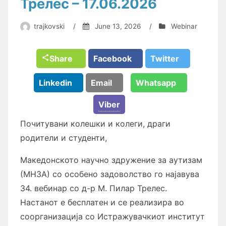
Трелес – 17.06.2026
trajkovski
/
June 13, 2026
/
Webinar
Share
Facebook
Twitter
Linkedin
Email
Whatsapp
Viber
Почитувани колешки и колеги, драги
родители и студенти,
Македонското научно здружение за аутизам
(МНЗА) со особено задоволство го најавува
34. вебинар со д-р М. Пилар Трелес.
Настанот е бесплатен и се реализира во
соорганизација со Истражувачкиот институт