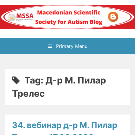
Skip
to
content
Блог на
Primary Menu
Македонското научно
здружение за
Tag:
Д-р М. Пилар
аутизам
Трелес
34. вебинар д-р М. Пилар