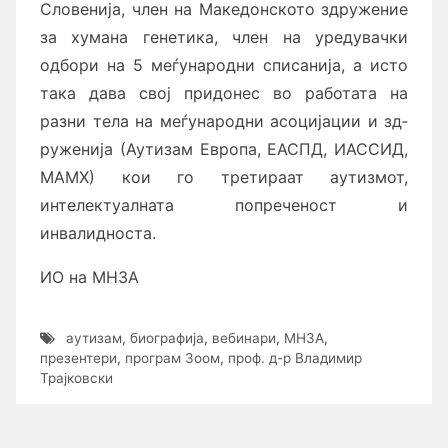
Словенија, член на Ма­ке­до­нското здружение
за хумана генетика, член на уредувачки
одбори на 5 меѓународни списанија, а исто
така дава свој при­до­нес во работата на
разни тела на меѓународни асоцијации и зд­
ру­же­ни­ја (Аутизам Европа, ЕАСПД, ИАССИД,
МАМХ) кои го третираат ау­ти­з­мот,
интелектуалната попреченост и
инвалидноста.
ИО на МНЗА
аутизам
,
биографија
,
вебинари
,
МНЗА
,
презентери
,
програм Зоом
,
проф. д-р Владимир
Трајковски