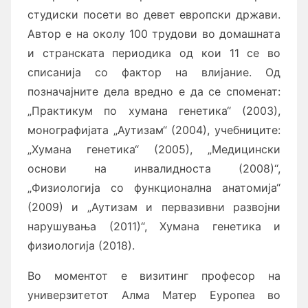
студиски посети во девет европски држави.
Автор е на околу 100 трудови во домашната
и странската периодика од кои 11 се во
списанија со фактор на влијание. Од
позначајните дела вредно е да се споменат:
„Практикум по хумана генетика“ (2003),
монографијата „Аутизам“ (2004), учебниците:
„Ху­ма­на генетика“ (2005), „Медицински
основи на инвалидноста (2008)“,
„Физиологија со функционална анатомија“
(2009) и „Аутизам и первазивни развојни
нарушувања (2011)“, Хумана генетика и
физиологија (2018).
Во моментот е визитинг професор на
универзитетот Алма Матер Еуропеа во