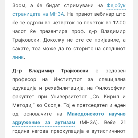
Зоом, а ќе бидат стримувани на
Фејсбук
страницата на МНЗА
. На првиот вебинар што
ќе се одржи во четврток со почеток во 12:00
часот ќе презентира проф. д-р Владимир
Трајковски. Доколку не сте се пријавиле, а
сакате, тоа може да го сторите на следниот
линк
.
Д-р Владимир Трајковски
е редовен
професор на Институтот за специјална
едукација и рехабилитација, на Филозофски
факултет при Универзитетот „Св. Кирил и
Методиј“ во Скопје. Тој е претседател и еден
од основачите на
Македонското научно
здружение за аутизам
(МНЗА). Веќе 21
година негова преокупација е аутистичниот