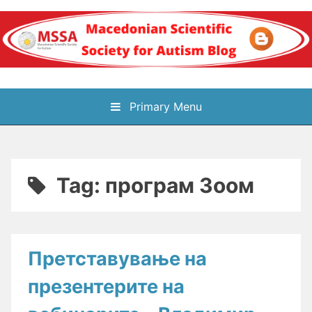
Skip
to
content
Блог на
Primary Menu
Македонското научно
здружение за
Tag:
програм Зоом
аутизам
Претставување на
презентерите на