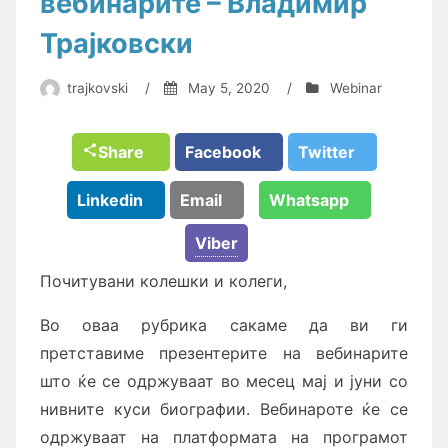
вебинарите – Владимир
Трајковски
trajkovski
/
May 5, 2020
/
Webinar
Share
Facebook
Twitter
Linkedin
Email
Whatsapp
Viber
Почитувани колешки и колеги,
Во оваа рубрика сакаме да ви ги
претставиме презентерите на вебинарите
што ќе се одржуваат во месец мај и јуни со
нивните куси биографии. Вебинароте ќе се
одржуваат на платформата на програмот