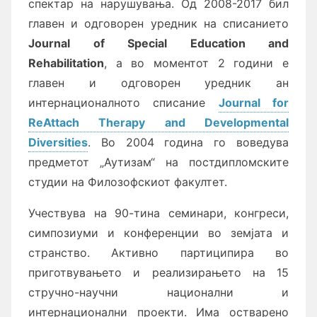
спектар на нарушувања. Од 2008-2017 бил
главен и одговорен уредник на списанието
Journal of Special Education and
Rehabilitation
, а во моментот 2 години е
главен и одговорен уредник ан
интернационалното списание
Journal for
ReAttach Therapy and Developmental
Diversities
. Во 2004 година го воведува
предметот „Аутизам“ на постдипломските
студии на Филозофскиот факултет.
Учествува на 90-тина се­ми­на­ри, конгреси,
симпозиуми и конференции во земјата и
странство. Активно партиципира во
приготвувањето и реализирањето на 15
стручно-научни национални и
интернационални проекти. Има остварено