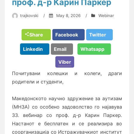
проф. д-р Карин Паркер
trajkovski
/
May 8, 2026
/
Webinar
Share
Facebook
Twitter
Linkedin
Email
Whatsapp
Viber
Почитувани колешки и колеги, драги
родители и студенти,
Македонското научно здружение за аутизам
(МНЗА) со особено задоволство го најавува
33. вебинар со проф. д-р Карин Паркер.
Настанот е бесплатен и се реализира во
соорганизација со Истражувачкиот институт