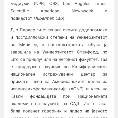
медиуми (NPR, CBS, Los Angeles Times,
Scientific American, Newsweek и
подкастот
Huberman Lab
).
Д-р Паркер ги стекнала своите додипломски
и постдипломски степени на Универзитетот
во Мичиген, а постдокторската обука ја
завршила на Универзитетот Стенфорд, по
што се приклучила на неговиот факултет. Таа
е придружен научник во Калифорнискиот
национален истражувачки центар за
примати, член на Американскиот колеџ за
невропсихофармакологија (ACNP) и член на
Кавли фондацијата при Националната
академија на науките на САД. Исто така,
била поканет говорник и лидер на јавното