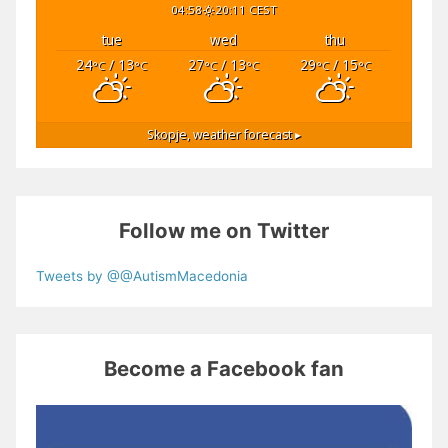
04:58
20:11 CEST
tue
wed
thu
24
/ 13
27
/ 13
29
/ 15
°C
°C
°C
°C
°C
°C
Skopje,
weather forecast ▸
Follow me on Twitter
Tweets by @@AutismMacedonia
Become a Facebook fan