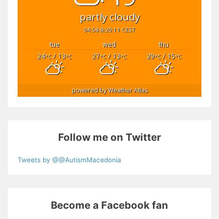
partly cloudy
04:58
20:11 CEST
tue
wed
thu
24
/ 13
27
/ 13
29
/ 15
°C
°C
°C
°C
°C
°C
powered by
Weather Atlas
Follow me on Twitter
Tweets by @@AutismMacedonia
Become a Facebook fan