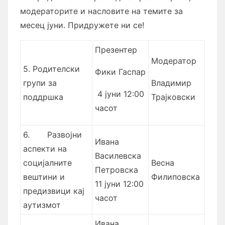
модераторите и насловите на темите за
месец јуни. Придружете ни се!
Презентер
Модератор
5. Родителски
Фики Гаспар
групи за
Владимир
4 јуни 12:00
поддршка
Трајковски
часот
6.
Развојни
Ивана
аспекти на
Василевска
социјалните
Весна
Петровска
вештини и
Филиповска
11 јуни 12:00
предизвици кај
часот
аутизмот
Ивана