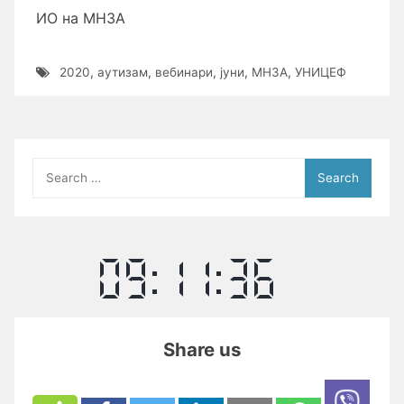
ИО на МНЗА
2020
,
аутизам
,
вебинари
,
јуни
,
МНЗА
,
УНИЦЕФ
Search
for:
Share us