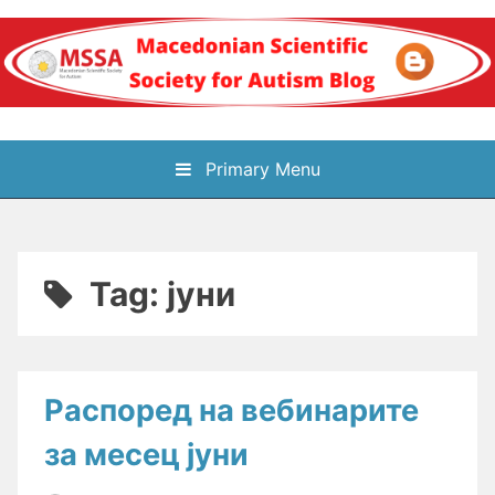
Skip
to
content
Блог на
Primary Menu
Македонското научно
здружение за
Tag:
јуни
аутизам
Распоред на вебинарите
за месец јуни