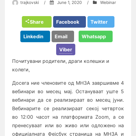
trajkovski
/
June 1, 2020
/
Webinar
Share
Facebook
Twitter
Linkedin
Email
Whatsapp
Viber
Почитувани родители, драги колешки и
колеги,
Досега ние членовите од МНЗА завршивме 4
вебинари во месец мај. Остануваат уште 5
вебинари да се реализираат во месец јуни.
Вебинарите се реализираат секој четврток
во 12:00 часот на платформата Zoom, а се
пренесуваат или во живо или одложено на
официјалната Фејсбук страница на МНЗА и