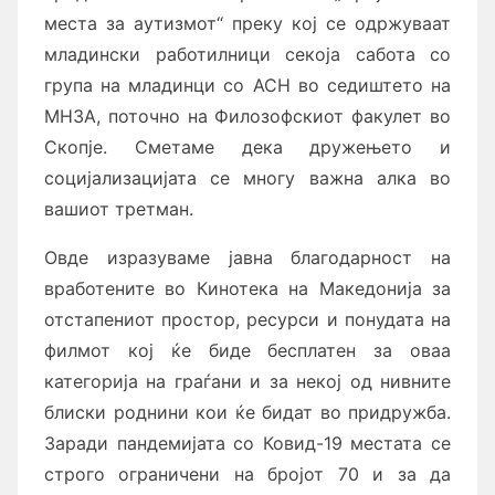
места за аутизмот“ преку кој се одржуваат
младински работилници секоја сабота со
група на младинци со АСН во седиштето на
МНЗА, поточно на Филозофскиот факулет во
Скопје. Сметаме дека дружењето и
социјализацијата се многу важна алка во
вашиот третман.
Овде изразуваме јавна благодарност на
вработените во Кинотека на Македонија за
отстапениот простор, ресурси и понудата на
филмот кој ќе биде бесплатен за оваа
категорија на граѓани и за некој од нивните
блиски роднини кои ќе бидат во придружба.
Заради пандемијата со Ковид-19 местата се
строго ограничени на бројот 70 и за да