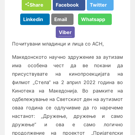
Share
Facebook
Twitter
Linkedin
Email
Whatsapp
Viber
Почитувани младинци и лица со АСН,
Македонското научно здружение за аутизам
има особена чест да ве покани да
присуствувате на кинопроекцијата на
филмот „Стела“ на 2 април 2022 година во
Кинотека на Македонија. Во рамките на
одбележување на Светскиот ден на аутизмот
оваа година се одлучивме да го наречеме
настанот: „Дружење, дружење и само
дружење“ и ова е само логично
продолжение на проектот „Пријателски