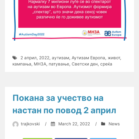
2 април
,
2022
,
аутизам
,
Аутизам Европа
,
живот
,
кампања
,
МНЗА
,
патување
,
Светски ден
,
среќа
Покана за учество на
настан по повод 2 април
trajkovski
/
March 22, 2022
/
News