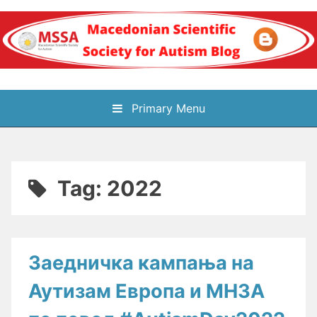
Skip
to
content
Блог на
Primary Menu
Македонското научно
здружение за
Tag:
2022
аутизам
Заедничка кампања на
Аутизам Европа и МНЗА