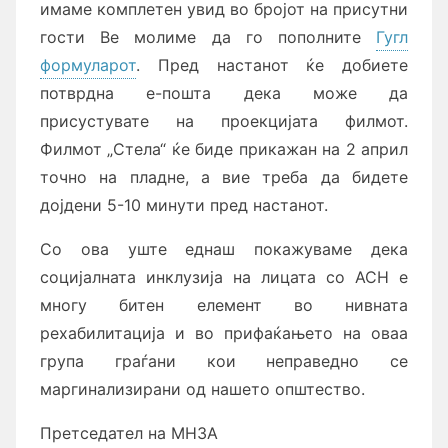
имаме комплетен увид во бројот на присутни
гости Ве молиме да го пополните
Гугл
формуларот
. Пред настанот ќе добиете
потврдна е-пошта дека може да
присустувате на проекцијата филмот.
Филмот „Стела“ ќе биде прикажан на 2 април
точно на пладне, а вие треба да бидете
дојдени 5-10 минути пред настанот.
Со ова уште еднаш покажуваме дека
социјалната инклузија на лицата со АСН е
многу битен елемент во нивната
рехабилитација и во прифаќањето на оваа
група граѓани кои неправедно се
маргинализирани од нашето општество.
Претседател на МНЗА