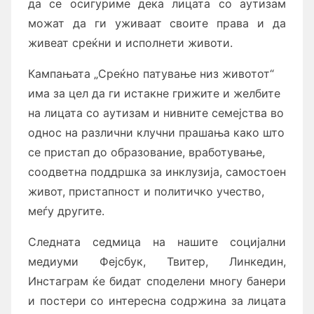
да се осигуриме
дека
лицата со аутизам
можат да ги уживаат своите права и да
живеат среќни и исполнети животи.
Кампањата „Среќно патување низ животот“
има за цел да ги истакне грижите и желбите
на лицата со аутизам
и нивните семејства во
однос на различни клучни прашања како што
се пристап до образование, вработување,
соодветна поддршка за инклузија, самостоен
живот, пристапност и политичко учество,
меѓу другите.
Следната седмица на нашите социјални
медиуми Фејсбук, Твитер, Линкедин,
Инстаграм ќе бидат споделени многу банери
и постери со интересна содржина за лицата