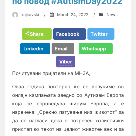
по повод #AutismDay2022
trajkovski
/
March 24, 2022
/
News
Share
Facebook
Twitter
Linkedin
Email
Whatsapp
Viber
Почитувани пријатели на МНЗА,
Оваа година повторно ќе се вклучиме во
онлајн кампањата заедно со Аутизам Европа
која се спроведува ширум Европа, а е
наречена: „Среќно патување низ животот“ за
да се нагласи дека е потребен холистички
пристап во текот на целиот животен век и за