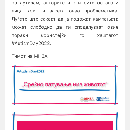
со аутизам, авторитетите и сите останати
лица кои ги засега оваа проблематика.
Луѓето што сакаат да ја подржат кампањата
можат слободно да ги споделуваат овие
пораки користејќи го хаштагот
#AutismDay2022.
Тимот на МНЗА