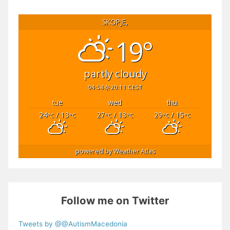
SKOPJE,
19°
partly cloudy
04:58
20:11 CEST
tue
wed
thu
24
/ 13
27
/ 13
29
/ 15
°C
°C
°C
°C
°C
°C
powered by
Weather Atlas
Follow me on Twitter
Tweets by @@AutismMacedonia