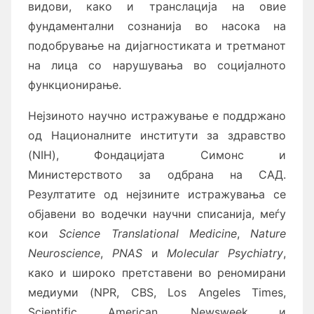
видови, како и транслација на овие
фундаментални сознанија во насока на
подобрување на дијагностиката и третманот
на лица со нарушувања во социјалното
функционирање.
Нејзиното научно истражување е поддржано
од Националните институти за здравство
(NIH), Фондацијата Симонс и
Министерството за одбрана на САД.
Резултатите од нејзините истражувања се
објавени во водечки научни списанија, меѓу
кои
Science Translational Medicine
,
Nature
Neuroscience
,
PNAS
и
Molecular Psychiatry
,
како и широко претставени во реномирани
медиуми (NPR, CBS, Los Angeles Times,
Scientific American, Newsweek и