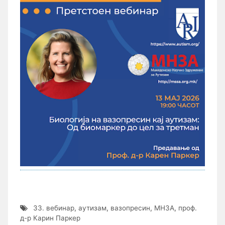
33. вебинар
,
аутизам
,
вазопресин
,
МНЗА
,
проф.
д-р Карин Паркер