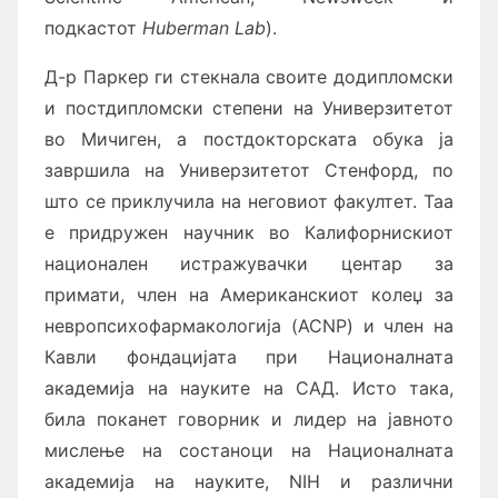
подкастот
Huberman Lab
).
Д-р Паркер ги стекнала своите додипломски
и постдипломски степени на Универзитетот
во Мичиген, а постдокторската обука ја
завршила на Универзитетот Стенфорд, по
што се приклучила на неговиот факултет. Таа
е придружен научник во Калифорнискиот
национален истражувачки центар за
примати, член на Американскиот колеџ за
невропсихофармакологија (ACNP) и член на
Кавли фондацијата при Националната
академија на науките на САД. Исто така,
била поканет говорник и лидер на јавното
мислење на состаноци на Националната
академија на науките, NIH и различни