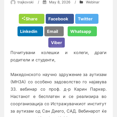
trajkovski
/
May 8, 2026
/
Webinar
Share
Facebook
Twitter
Linkedin
Email
Whatsapp
Viber
Почитувани колешки и колеги, драги
родители и студенти,
Македонското научно здружение за аутизам
(МНЗА) со особено задоволство го најавува
33. вебинар со проф. д-р Карин Паркер.
Настанот е бесплатен и се реализира во
соорганизација со Истражувачкиот институт
за аутизам од Сан Диего, САД. Вебинарот ќе