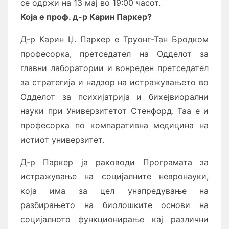
се одржи на 13 мај во 19:00 часот.
Која е проф. д-р Карин Паркер?
Д-р Карин Џ. Паркер е Труонг-Тан Бродком
професорка, претседател на Одделот за
главни лаборатории и вонреден претседател
за стратегија и надзор на истражувањето во
Одделот за психијатрија и бихејвиорални
науки при Универзитетот Стенфорд. Таа е и
професорка по компаративна медицина на
истиот универзитет.
Д-р Паркер ја раководи Програмата за
истражување на социјалните невронауки,
која има за цел унапредување на
разбирањето на биолошките основи на
социјалното функционирање кај различни