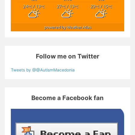
24
/ 13
27
/ 13
29
/ 15
°C
°C
°C
°C
°C
°C
powered by
Weather Atlas
Follow me on Twitter
Tweets by @@AutismMacedonia
Become a Facebook fan