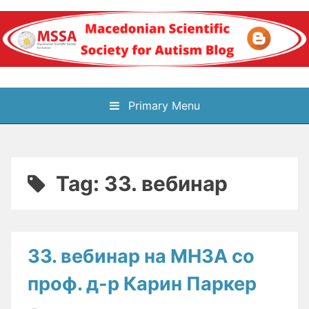
Skip
to
content
Блог на
Primary Menu
Македонското научно
здружение за
Tag:
33. вебинар
аутизам
33. вебинар на МНЗА со
проф. д-р Карин Паркер