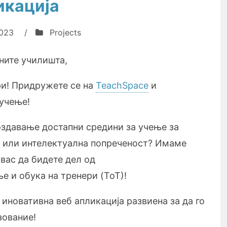
икација
2023
/
Projects
ните училишта,
и! Придружете се на
TeachSpace
и
 учење!
оздавање достапни средини за учење за
м или интелектуална попреченост? Имаме
вас да бидете дел од
е и обука на тренери (ToT)!
, иновативна веб апликација развиена за да го
зование!