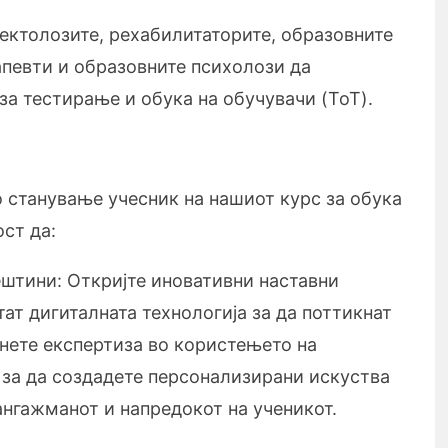
ектолозите, рехабилитаторите, образовните
апевти и образовните психолози да
за тестирање и обука на обучувачи (ToT).
 станување учесник на нашиот курс за обука
ст да:
ештини: Откријте иновативни наставни
тат дигиталната технологија за да поттикнат
нете експертиза во користењето на
 за да создадете персонализирани искуства
нгажманот и напредокот на ученикот.