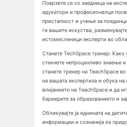
Поврзете се со заедница на експ
едукатори и професионалци посв
пристапност и учење за поединц
ги вашите искуства, разменувајт
истомисленици експерти во обла
Станете TechSpace тренер: Како 
стекнете непроценливо знаење и
станете тренер на TeachSpace в
на вашата експертиза и обука на
влијанието на TeachSpace и да и
бариерите за образованието и за
Обликувајте ја иднината на диги
информации и сознанија ќе придо