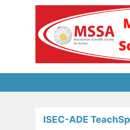
Skip
to
content
Блог на Македонс
ISEC-ADE TeachSp