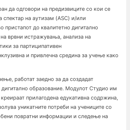
ран да одговори на предизвиците со кои се
а спектар на аутизам (ASC) и/или
во пристапот до квалитетно дигитално
на врвни истражувања, анализа на
тики за партиципативен
нклузивна и привлечна средина за учење како
чење, работат заедно за да создадат
 дигитално образование. Модулот Студио им
 креираат прилагодена едукативна содржина,
волува уникатните потреби на учениците со
собени повратни информации и следење на