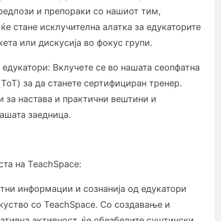
редлози и препораки со нашиот тим,
ќе стане исклучителна алатка за едукаторите
кета или дискусија во фокус групи.
е едукатори: Вклучете се во нашата сеопфатна
(ToT) за да станете сертифициран тренер.
и за настава и практични вештини и
вашата заедница.
ста на TeachSpace:
ни информации и сознанија од едукатори
куство со TeachSpace. Со создавање и
ативна активност, ќе обезбедите суштински