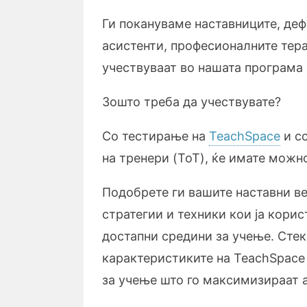
Ги покануваме наставниците, деф
асистенти, професионалните тер
учествуваат во нашата програма 
Зошто треба да учествувате?
Со тестирање на
TeachSpace
и со
на тренери (ToT), ќе имате можно
Подобрете ги вашите наставни в
стратегии и техники кои ја корис
достапни средини за учење. Стек
карактеристиките на TeachSpace
за учење што го максимизираат а