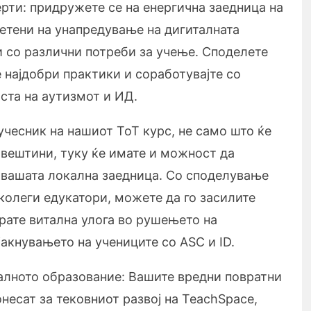
ерти: придружете се на енергична заедница на
етени на унапредување на дигиталната
и со различни потреби за учење. Споделете
е најдобри практики и соработувајте со
ста на аутизмот и ИД.
учесник на нашиот ToT курс, не само што ќе
 вештини, туку ќе имате и можност да
о вашата локална заедница. Со споделување
 колеги едукатори, можете да го засилите
грате витална улога во рушењето на
јакнувањето на учениците со ASC и ID.
талното образование: Вашите вредни повратни
несат за тековниот развој на TeachSpace,