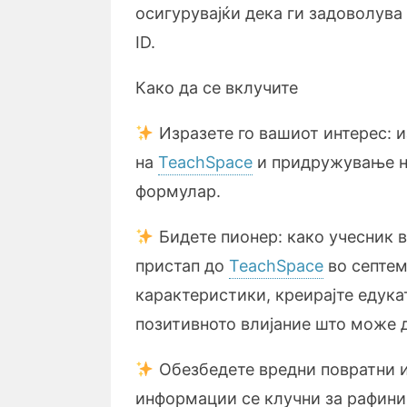
осигурувајќи дека ги задоволува
ID.
Како да се вклучите
Изразете го вашиот интерес: и
на
TeachSpace
и придружување н
формулар.
Бидете пионер: како учесник в
пристап до
TeachSpace
во септем
карактеристики, креирајте едука
позитивното влијание што може д
Обезбедете вредни повратни 
информации се клучни за рафини