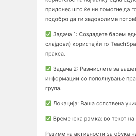
придонес што ќе ни помогне да 
подобро да ги задоволиме потреб
Задача 1: Создадете барем едн
слајдови) користејќи го TeachSpa
пракса.
Задача 2: Размислете за вашет
информации со пополнување праш
група.
Локација: Ваша сопствена учи
Временска рамка: во текот на
Резиме на активности за обука н