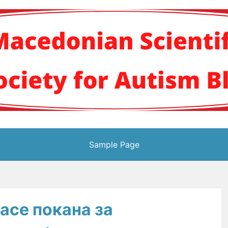
кото научно здруж
Sample Page
ace покана за