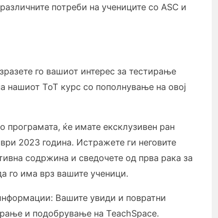
 различните потреби на учениците со ASC и
зразете го вашиот интерес за тестирање
а нашиот ToT курс со пополнување на овој
о програмата, ќе имате ексклузивен ран
ври 2023 година. Истражете ги неговите
тивна содржина и сведочете од прва рака за
а го има врз вашите ученици.
информации: Вашите увиди и повратни
рање и подобрување на TeachSpace.