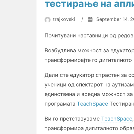
тестирање на апл
trajkovski
/
September 14, 
Почитувани наставници од редов
Возбудлива можност за едукатор
трансформирајте го дигиталното
Дали сте едукатор страстен за с
ученици од спектарот на аутиза
единствена и вредна можност за 
програмата
TeachSpace
Тестирањ
Ви го претставуваме
TeachSpace
трансформира дигиталното обра