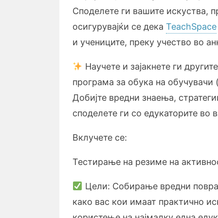
Споделете ги вашите искуства, п
осигурувајќи се дека
TeachSpace
и учениците, преку учество во ан
Научете и зајакнете ги другит
програма за обука на обучувачи 
Добијте вредни знаења, стратеги
споделете ги со едукаторите во 
Вклучете се:
Тестирање на резиме на активно
Цели: Собирање вредни поврат
како вас кои имаат практично ис
користење на најмалку една едук