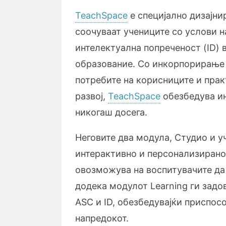
TeachSpace
е специјално дизајни
соочуваат учениците со услови н
интелектуална попреченост (ID) 
образование. Со инкорпорирање 
потребите на корисниците и прак
развој,
TeachSpace
обезбедува и
никогаш досега.
Неговите два модула, Студио и у
интерактивно и персонализирано
овозможува на воспитувачите да
додека модулот Learning ги задо
ASC и ID, обезбедувајќи приспо
напредокот.