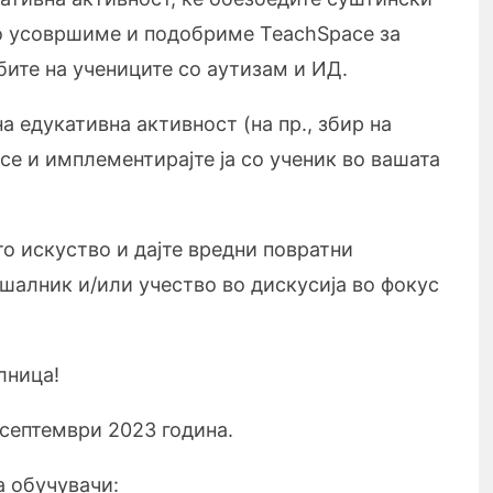
го усовршиме и подобриме TeachSpace за
ите на учениците со аутизам и ИД.
а едукативна активност (на пр., збир на
ce и имплементирајте ја со ученик во вашата
о искуство и дајте вредни повратни
алник и/или учество во дискусија во фокус
лница!
 септември 2023 година.
а обучувачи: