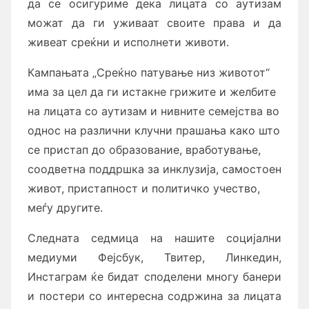
да се осигуриме
дека
лицата со аутизам
можат да ги уживаат своите права и да
живеат среќни и исполнети животи.
Кампањата „Среќно патување низ животот“
има за цел да ги истакне грижите и желбите
на лицата со аутизам
и нивните семејства во
однос на различни клучни прашања како што
се пристап до образование, вработување,
соодветна поддршка за инклузија, самостоен
живот, пристапност и политичко учество,
меѓу другите.
Следната седмица на нашите социјални
медиуми Фејсбук, Твитер, Линкедин,
Инстаграм ќе бидат споделени многу банери
и постери со интересна содржина за лицата