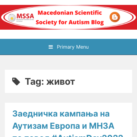
Skip
to
content
Блог на
Primary Menu
Македонското научно
здружение за
Tag:
живот
аутизам
Заедничка кампања на
Аутизам Европа и МНЗА