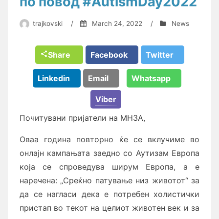
по повод #AutismDay2022
trajkovski
/
March 24, 2022
/
News
Share
Facebook
Twitter
Linkedin
Email
Whatsapp
Viber
Почитувани пријатели на МНЗА,
Оваа година повторно ќе се вклучиме во
онлајн кампањата заедно со Аутизам Европа
која се спроведува ширум Европа, а е
наречена: „Среќно патување низ животот“ за
да се нагласи дека е потребен холистички
пристап во текот на целиот животен век и за