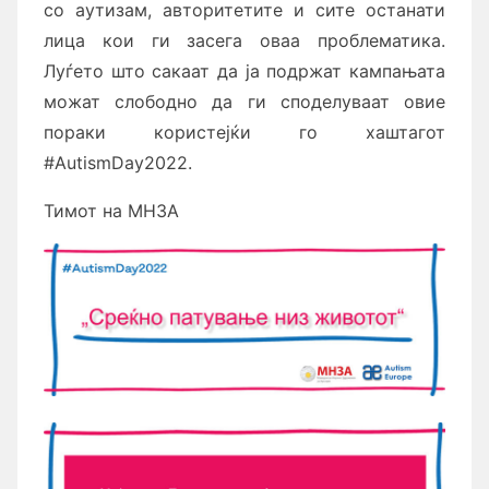
со аутизам, авторитетите и сите останати
лица кои ги засега оваа проблематика.
Луѓето што сакаат да ја подржат кампањата
можат слободно да ги споделуваат овие
пораки користејќи го хаштагот
#AutismDay2022.
Тимот на МНЗА