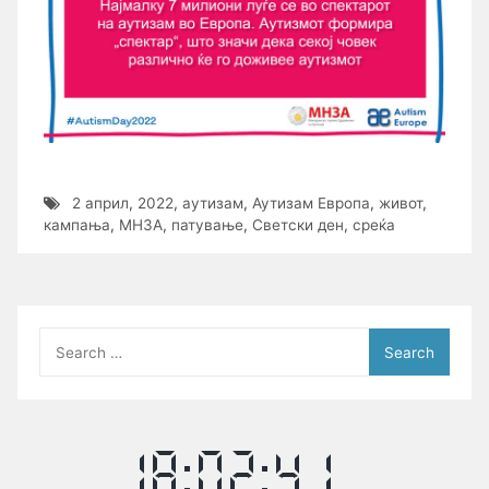
2 април
,
2022
,
аутизам
,
Аутизам Европа
,
живот
,
кампања
,
МНЗА
,
патување
,
Светски ден
,
среќа
Search
for: