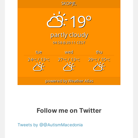
SKOPJE,
19°
partly cloudy
04:58
20:11 CEST
tue
wed
thu
24
/ 13
27
/ 13
29
/ 15
°C
°C
°C
°C
°C
°C
powered by
Weather Atlas
Follow me on Twitter
Tweets by @@AutismMacedonia