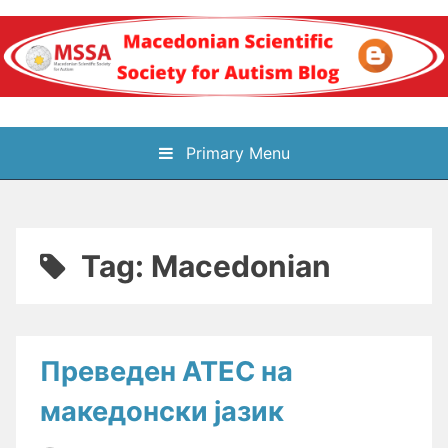
Skip
to
content
Блог на
Primary Menu
Македонското научно
здружение за
Tag:
Macedonian
аутизам
Преведен ATEC на
македонски јазик