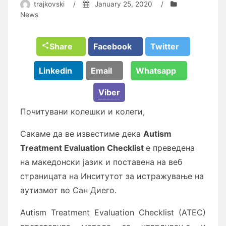
trajkovski
/
January 25, 2020
/
News
Share
Facebook
Twitter
Linkedin
Email
Whatsapp
Viber
Почитувани колешки и колеги,
Сакаме да ве известиме дека
Autism
Treatment Evaluation Checklist
е преведена
на македонски јазик и поставена на веб
страницата на Инситутот за истражување на
аутизмот во Сан Диего.
Autism Treatment Evaluation Checklist (ATEC)