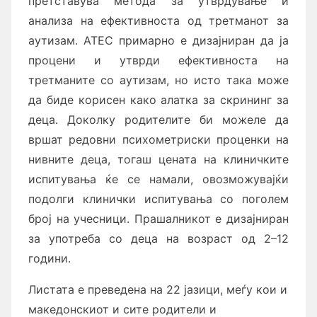
претставува метода зa утврдување и
анализа на ефективноста од третманот за
аутизам. ATEC примарно е дизајниран да ја
процени и утврди ефективноста на
третманите со аутизам, но исто така може
да биде корисен како алатка за скрининг за
деца. Доколку родителите би можеле да
вршат редовни психометриски проценки на
нивните деца, тогаш цената на клиничките
испитувања ќе се намали, овозможувајќи
подолги клинички испитувања со поголем
број на учесници. Прашалникот е дизајниран
за употреба со деца на возраст од 2–12
години.
Листата е преведена на 22 јазици, меѓу кои и
македонскиот и сите родители и