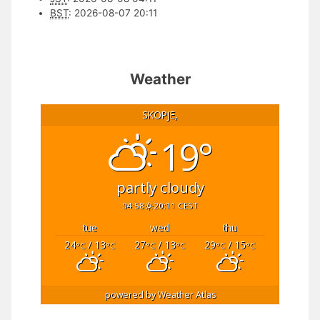
BST
:
2026-08-07 20:11
Weather
SKOPJE,
19°
partly cloudy
04:58
20:11 CEST
tue
wed
thu
24
/ 13
27
/ 13
29
/ 15
°C
°C
°C
°C
°C
°C
powered by
Weather Atlas