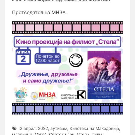
Претседател на МНЗА
2 април
,
2022
,
аутизам
,
Кинотека на Македонија
,
младинци
,
МНЗА
,
Светски ден
,
Стела
,
филм