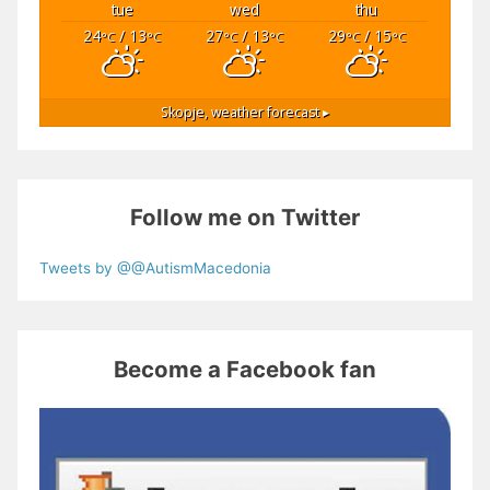
tue
wed
thu
24
/ 13
27
/ 13
29
/ 15
°C
°C
°C
°C
°C
°C
Skopje,
weather forecast ▸
Follow me on Twitter
Tweets by @@AutismMacedonia
Become a Facebook fan