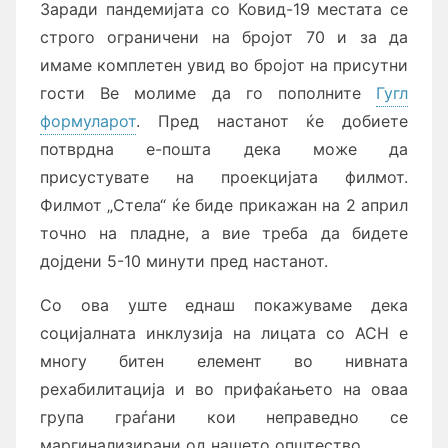
Заради пандемијата со Ковид-19 местата се
строго ограничени на бројот 70 и за да
имаме комплетен увид во бројот на присутни
гости Ве молиме да го пополните
Гугл
формуларот
. Пред настанот ќе добиете
потврдна е-пошта дека може да
присустувате на проекцијата филмот.
Филмот „Стела“ ќе биде прикажан на 2 април
точно на пладне, а вие треба да бидете
дојдени 5-10 минути пред настанот.
Со ова уште еднаш покажуваме дека
социјалната инклузија на лицата со АСН е
многу битен елемент во нивната
рехабилитација и во прифаќањето на оваа
група граѓани кои неправедно се
маргинализирани од нашето општество.