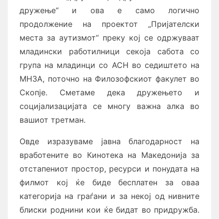
дружење“ и ова е само логично
продолжение на проектот „Пријателски
места за аутизмот“ преку кој се одржуваат
младински работилници секоја сабота со
група на младинци со АСН во седиштето на
МНЗА, поточно на Филозофскиот факулет во
Скопје. Сметаме дека дружењето и
социјализацијата се многу важна алка во
вашиот третман.
Овде изразуваме јавна благодарност на
вработените во Кинотека на Македонија за
отстапениот простор, ресурси и понудата на
филмот кој ќе биде бесплатен за оваа
категорија на граѓани и за некој од нивните
блиски роднини кои ќе бидат во придружба.