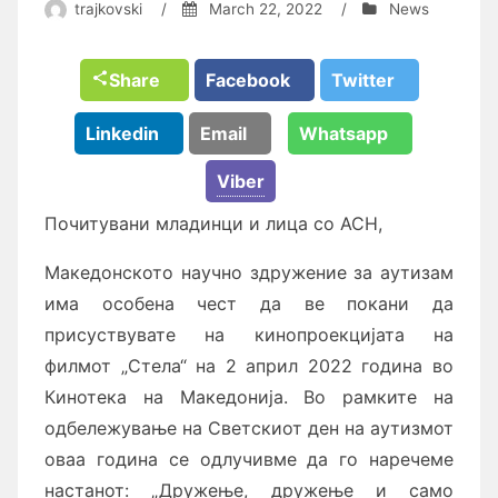
trajkovski
/
March 22, 2022
/
News
Share
Facebook
Twitter
Linkedin
Email
Whatsapp
Viber
Почитувани младинци и лица со АСН,
Македонското научно здружение за аутизам
има особена чест да ве покани да
присуствувате на кинопроекцијата на
филмот „Стела“ на 2 април 2022 година во
Кинотека на Македонија. Во рамките на
одбележување на Светскиот ден на аутизмот
оваа година се одлучивме да го наречеме
настанот: „Дружење, дружење и само