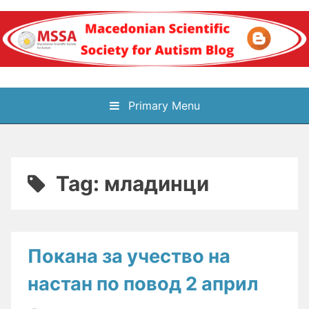
Skip
to
content
Блог на
Primary Menu
Македонското научно
здружение за
Tag:
младинци
аутизам
Покана за учество на
настан по повод 2 април