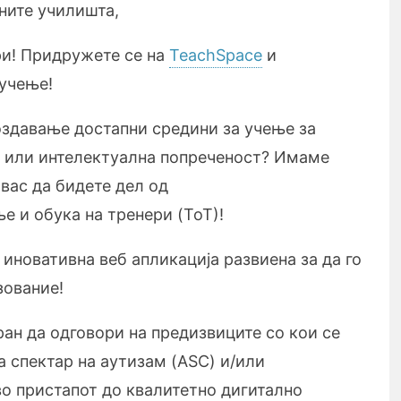
ните училишта,
и! Придружете се на
TeachSpace
и
 учење!
оздавање достапни средини за учење за
м или интелектуална попреченост? Имаме
вас да бидете дел од
е и обука на тренери (ToT)!
, иновативна веб апликација развиена за да го
зование!
ран да одговори на предизвиците со кои се
а спектар на аутизам (ASC) и/или
во пристапот до квалитетно дигитално