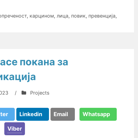
опреченост
,
карцином
,
лица
,
повик
,
превенција
,
ace покана за
икација
2023
/
Projects
tter
Linkedin
Email
Whatsapp
Viber