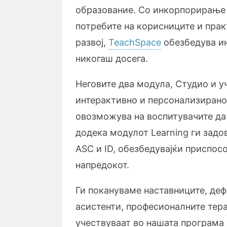
образование. Со инкорпорирање 
потребите на корисниците и прак
развој,
TeachSpace
обезбедува и
никогаш досега.
Неговите два модула, Студио и у
интерактивно и персонализирано
овозможува на воспитувачите да
додека модулот Learning ги задо
ASC и ID, обезбедувајќи приспо
напредокот.
Ги покануваме наставниците, деф
асистенти, професионалните тер
учествуваат во нашата програма 