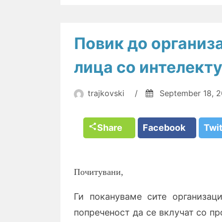
Повик до организа
лица со интелект
trajkovski
/
September 18, 
Share
Facebook
Twi
Почитувани
,
Ги покануваме сите организац
попреченост да се вклучат со пр