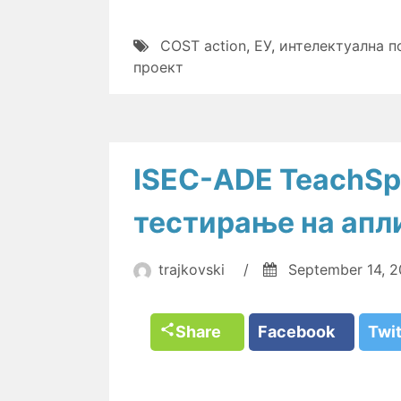
COST action
,
ЕУ
,
интелектуална п
проект
ISEC-ADE TeachSp
тестирање на апл
trajkovski
/
September 14, 
Share
Facebook
Twi