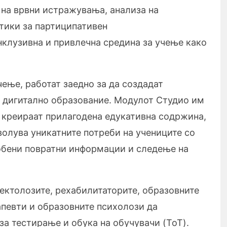
на врвни истражувања, анализа на
тики за партиципативен
нклузивна и привлечна средина за учење како
чење, работат заедно за да создадат
 дигитално образование. Модулот Студио им
 креираат прилагодена едукативна содржина,
волува уникатните потреби на учениците со
собени повратни информации и следење на
ектолозите, рехабилитаторите, образовните
апевти и образовните психолози да
за тестирање и обука на обучувачи (ToT).