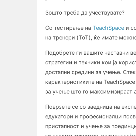
Зошто треба да учествувате?
Со тестирање на
TeachSpace
и со
на тренери (ToT), ќе имате можно
Подобрете ги вашите наставни в
стратегии и техники кои ја корис
достапни средини за учење. Стек
карактеристиките на TeachSpace
за учење што го максимизираат а
Поврзете се со заедница на експ
едукатори и професионалци посв
пристапност и учење за поединц
ги вашите искуства, разменувајт