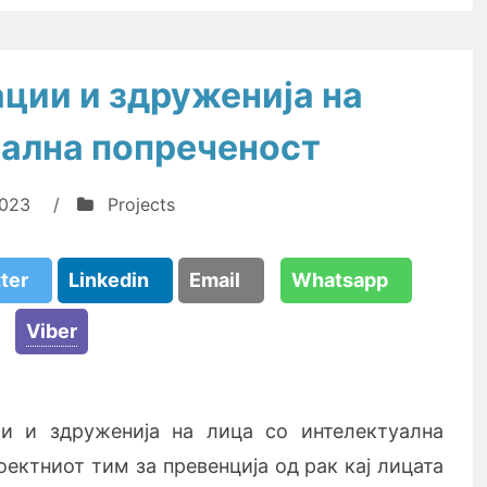
ции и здруженија на
уална попреченост
2023
/
Projects
tter
Linkedin
Email
Whatsapp
Viber
ии и здруженија на лица со интелектуална
оектниот тим за превенција од рак кај лицата