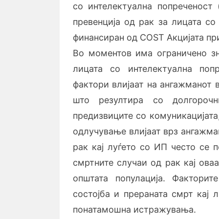
со интелектуална попреченост 
превенција од рак за лицата со
финансиран од COST Акцијата при
Во моментов има ограничено зн
лицата со интелектуална поп
фактори влијаат на ангажманот в
што резултира со долгорочн
предизвиците со комуникацијата
одлучување влијаат врз ангажман
рак кај луѓето со ИП често се 
смртните случаи од рак кај оваа
општата популација. Факторит
состојба и прераната смрт кај 
понатамошна истражувања.