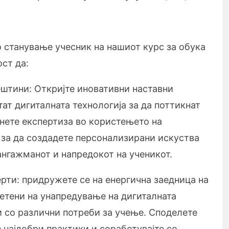
 станување учесник на нашиот курс за обука
ст да:
ештини: Откријте иновативни наставни
тат дигиталната технологија за да поттикнат
нете експертиза во користењето на
 за да создадете персонализирани искуства
нгажманот и напредокот на ученикот.
ерти: придружете се на енергична заедница на
етени на унапредување на дигиталната
и со различни потреби за учење. Споделете
е најдобри практики и соработувајте со