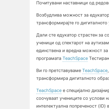
Почитувани наставници од редов
Возбудлива можност за едукатор
трансформирајте го дигиталното
Дали сте едукатор страстен за с
ученици од спектарот на аутиза
единствена и вредна можност за 
програмата
TeachSpace
Тестирањ
Ви го претставуваме
TeachSpace
трансформира дигиталното обра
TeachSpace
е специјално дизајни
соочуваат учениците со услови н
интелектуална попреченост (ID) 