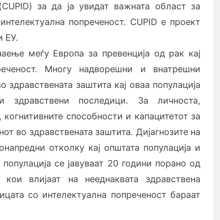
(CUPID) за да ја увидат важната област за
 интелектуална попреченост. CUPID е проект
 ЕУ.
аење меѓу Европа за превенција од рак кај
реченост. Многу надворешни и внатрешни
о здравствената заштита кај оваа популација
и здравствени последици. За личноста,
, когнитивните способности и капацитетот за
от во здравствената заштита. Дијагнозите на
понапредни отколку кај општата популација и
 популација се јавуваат 20 години порано од
е кои влијаат на нееднаквата здравствена
лицата со интелектуална попреченост бараат