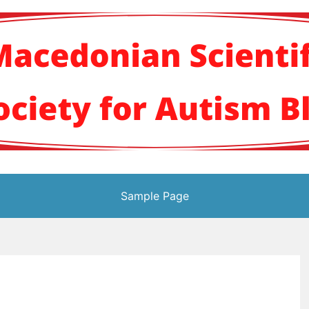
кото научно здруж
Sample Page